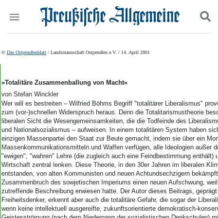
Politik
Suchen und finden
©
Das Ostpreußenblatt
/ Landsmannschaft Ostpreußen e.V. / 14. April 2001
Kultur
Wirtschaft
Panorama
»Totalitäre Zusammenballung von Macht«
Gesellschaft
von Stefan Winckler
Leben
Wer will es bestreiten – Wilfried Böhms Begriff "totalitärer Liberalismus" provoz
zum (vor-)schnellen Widerspruch heraus. Denn die Totalitarismustheorie besc
Geschichte
liberalen Sicht die Wesengemeinsamkeiten, die die Todfeinde des Liberal
Ostpreußen
und Nationalsozialismus – aufweisen. In einem totalitären System haben sic
Pommern
einzigen Massenpartei den Staat zur Beute gemacht, indem sie über ein Mo
Berlin-Brandenburg
Massenkommunikationsmitteln und Waffen verfügen, alle Ideologien außer de
"ewigen", "wahren" Lehre (die zugleich auch eine Feindbestimmung enthält) 
Schlesien
Wirtschaft zentral lenken. Diese Theorie, in den 30er Jahren im liberalen Kl
Danzig und Westpreußen
entstanden, von alten Kommunisten und neuen Achtundsechzigern bekämpft,
Bücher
Zusammenbruch des sowjetischen Imperiums einen neuen Aufschwung, weil 
zutreffende Beschreibung erwiesen hatte. Der Autor dieses Beitrags, geprägt
Start
Freiheitsdenker, erkennt aber auch die totalitäre Gefahr, die sogar der Liberal
Wer wir sind
wenn keine intellektuell ausgereifte, zukunftsorientierte demokratisch-konser
Geistesströmung (nach dem Niedergang der sozialistischen Denkschulen) mit