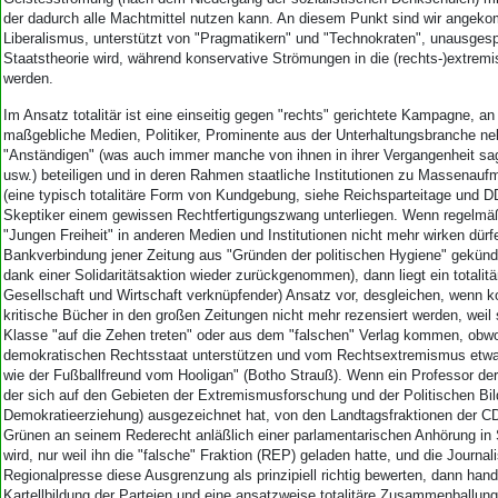
Aktuelle Ausgabe
der dadurch alle Machtmittel nutzen kann. An diesem Punkt sind wir angek
Abonnenten-Login
Liberalismus, unterstützt von "Pragmatikern" und "Technokraten", unausgesp
Abonnent werden
Staatstheorie wird, während konservative Strömungen in die (rechts-)extrem
Abo Prämien
werden.
Archiv
Im Ansatz totalitär ist eine einseitig gegen "rechts" gerichtete Kampagne, an
Mediadaten
maßgebliche Medien, Politiker, Prominente aus der Unterhaltungsbranche n
"Anständigen" (was auch immer manche von ihnen in ihrer Vergangenheit sag
Kontakt
usw.) beteiligen und in deren Rahmen staatliche Institutionen zu Massenauf
Impressum
(eine typisch totalitäre Form von Kundgebung, siehe Reichsparteitage und D
Datenschutz
Skeptiker einem gewissen Rechtfertigungszwang unterliegen. Wenn regelmä
"Jungen Freiheit" in anderen Medien und Institutionen nicht mehr wirken dürf
Bankverbindung jener Zeitung aus "Gründen der politischen Hygiene" gekündig
dank einer Solidaritätsaktion wieder zurückgenommen), dann liegt ein totalitär
Gesellschaft und Wirtschaft verknüpfender) Ansatz vor, desgleichen, wenn k
kritische Bücher in den großen Zeitungen nicht mehr rezensiert werden, weil s
Klasse "auf die Zehen treten" oder aus dem "falschen" Verlag kommen, obwohl
demokratischen Rechtsstaat unterstützen und vom Rechtsextremismus etwa "
wie der Fußballfreund vom Hooligan" (Botho Strauß). Wenn ein Professor der
der sich auf den Gebieten der Extremismusforschung und der Politischen Bil
Demokratieerziehung) ausgezeichnet hat, von den Landtagsfraktionen der 
Grünen an seinem Rederecht anläßlich einer parlamentarischen Anhörung in S
wird, nur weil ihn die "falsche" Fraktion (REP) geladen hatte, und die Journal
Regionalpresse diese Ausgrenzung als prinzipiell richtig bewerten, dann hand
Kartellbildung der Parteien und eine ansatzweise totalitäre Zusammenballung