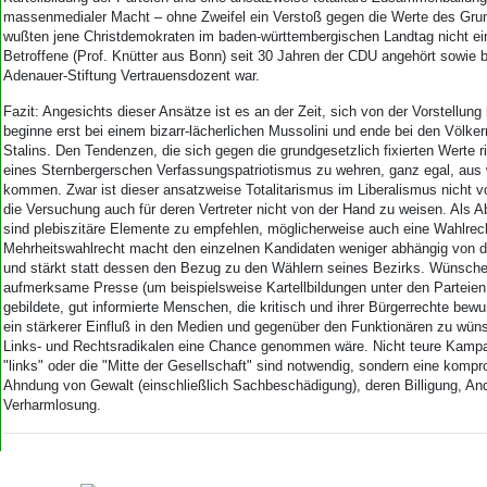
massenmedialer Macht – ohne Zweifel ein Verstoß gegen die Werte des Gru
wußten jene Christdemokraten im baden-württembergischen Landtag nicht ei
Betroffene (Prof. Knütter aus Bonn) seit 30 Jahren der CDU angehört sowie b
Adenauer-Stiftung Vertrauensdozent war.
Fazit: Angesichts dieser Ansätze ist es an der Zeit, sich von der Vorstellung 
beginne erst bei einem bizarr-lächerlichen Mussolini und ende bei den Völke
Stalins. Den Tendenzen, die sich gegen die grundgesetzlich fixierten Werte ri
eines Sternbergerschen Verfassungspatriotismus zu wehren, ganz egal, aus 
kommen. Zwar ist dieser ansatzweise Totalitarismus im Liberalismus nicht v
die Versuchung auch für deren Vertreter nicht von der Hand zu weisen. Al
sind plebiszitäre Elemente zu empfehlen, möglicherweise auch eine Wahlrec
Mehrheitswahlrecht macht den einzelnen Kandidaten weniger abhängig von d
und stärkt statt dessen den Bezug zu den Wählern seines Bezirks. Wünsche
aufmerksame Presse (um beispielsweise Kartellbildungen unter den Parteien
gebildete, gut informierte Menschen, die kritisch und ihrer Bürgerrechte bew
ein stärkerer Einfluß in den Medien und gegenüber den Funktionären zu wü
Links- und Rechtsradikalen eine Chance genommen wäre. Nicht teure Kampa
"links" oder die "Mitte der Gesellschaft" sind notwendig, sondern eine kom
Ahndung von Gewalt (einschließlich Sachbeschädigung), deren Billigung, An
Verharmlosung.