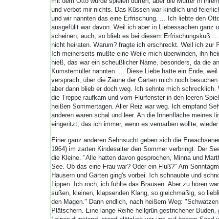
mit dem Otto würde spielen dürfen, aber die Mutter in ihre
und verbot mir nichts. Das Küssen war kindlich und feierl
und wir nannten das eine Erfrischung. ... Ich liebte den Ott
ausgefüllt war davon. Weil ich aber in Liebessachen ganz un
scheinen, auch, so blieb es bei diesem Erfrischungskuß ...
nicht heiraten. Warum? fragte ich erschreckt. Weil ich zur
Ich meinerseits mußte eine Weile mich überwinden, ihn heir
hieß, das war ein scheußlicher Name, besonders, da die 
Kumstemüller nannten. ... Diese Liebe hatte ein Ende, we
versprach, über die Zäune der Gärten mich noch besuchen
aber dann blieb er doch weg. Ich sehnte mich schrecklich.
die Treppe raufkam und vom Flurfenster in den leeren Spie
heißen Sommertagen. Aller Reiz war weg. Ich empfand Seh
anderen waren schal und leer. An die Innenfläche meines l
eingeritzt, das ich immer, wenn es vernarben wollte, wieder v
Einer ganz anderen Sehnsucht geben sich die Erwachsenen
1964) im zarten Kindesalter den Sommer verbringt. Der See
die Kleine. "Alle hatten davon gesprochen, Minna und Mart
See. Ob das eine Frau war? Oder ein Fluß?" Am Sonntagmo
Häusern und Gärten ging's vorbei. Ich schnaubte und schnob
Lippen. Ich roch, ich fühlte das Brausen. Aber zu hören wa
süßen, kleinen, klapsenden Klang, so gleichmäßig, so liebl
den Magen." Dann endlich, nach heißem Weg: "Schwatzen,
Plätschern. Eine lange Reihe hellgrün gestrichener Buden, 