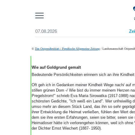
Pr
07.08.2026
Ze
Suchen und finden
Start
©
Das Ostpreußenblatt / Preußische Allgemeine Zeitung
/ Landsmannschaft Ostpreuße
Wer wir sind
Aktuelle Ausgabe
Abonnenten-Login
Wie auf Goldgrund gemalt
Abonnent werden
Bedeutende Persönlichkeiten erinnern sich an ihre Kindhei
Abo Prämien
Oft geh ich in Gedanken meiner Kindheit Wege nach/ auf
Archiv
stillen grünen Dom -/ Wie bist du immer meinem Herzen na
Mediadaten
Pregelstrom!" schrieb Eva Maria Sirowatka (1917-1988) nac
schönsten Gedichte, "Ich weiß ein Land". Wer unfreiwillig 
umso mehr an diesem Stück Land, das ihn so sehr geprägt
ihrer Entwicklung die Heimat verließen, fühlen den Wert d
dem sie ihre ersten Erfahrungen, seien sie bitter, seien si
Heimatloser hätte ich verlorengehen können, weil ich ohn
der Dichter Ernst Wiechert (1887- 1950).