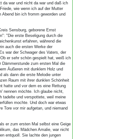
t da war und nicht da war und daß ich
Friede, wie wenn ich auf der Mutter
em Abend bin ich fromm geworden und
Kreis Sensburg, geborene Ernst
: "Die erste Beseligung durch die
eichenkunst erfahren, während die
erin auch die ersten Werke der
Es war der Schwager des Vaters, der
"Ob er sehr schön gespielt hat, weiß ich
iner Dämmerstunde zum ersten Mal die
einem Äußeren mit dunklem Holz und
d als dann die erste Melodie unter
zen Raum mit ihrer dunklen Schönheit
annt hatte und vor dem es eine Rettung
n' nennen möchte. Ich glaube nicht,
 tadelte und verspottete, weil meine
 erfüllen mochte. Und doch war etwas
e Tore vor mir aufgetan, und niemand
als er zum ersten Mal selbst eine Geige
blikum, das Mädchen Amalie, war nicht
n entquoll. Sie lachte den jungen