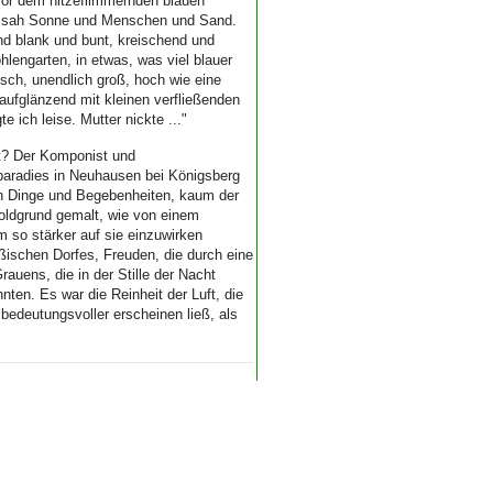
vor dem hitzeflimmernden blauen
rt, sah Sonne und Menschen und Sand.
nd blank und bunt, kreischend und
hlengarten, in etwas, was viel blauer
isch, unendlich groß, hoch wie eine
aufglänzend mit kleinen verfließenden
e ich leise. Mutter nickte ..."
ht? Der Komponist und
rparadies in Neuhausen bei Königsberg
nen Dinge und Begebenheiten, kaum der
Goldgrund gemalt, wie von einem
 um so stärker auf sie einzuwirken
ußischen Dorfes, Freuden, die durch eine
auens, die in der Stille der Nacht
ten. Es war die Reinheit der Luft, die
bedeutungsvoller erscheinen ließ, als