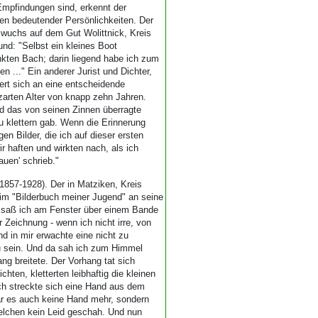
Empfindungen sind, erkennt der
n bedeutender Persönlichkeiten. Der
) wuchs auf dem Gut Wolittnick, Kreis
und: "Selbst ein kleines Boot
nkten Bach; darin liegend habe ich zum
 ..." Ein anderer Jurist und Dichter,
nert sich an eine entscheidende
arten Alter von knapp zehn Jahren.
 das von seinen Zinnen überragte
u klettern gab. Wenn die Erinnerung
en Bilder, die ich auf dieser ersten
 haften und wirkten nach, als ich
auen' schrieb."
857-1928). Der in Matziken, Kreis
 im "Bilderbuch meiner Jugend" an seine
 saß ich am Fenster über einem Bande
r Zeichnung - wenn ich nicht irre, von
nd in mir erwachte eine nicht zu
u sein. Und da sah ich zum Himmel
ng breitete. Der Vorhang tat sich
hten, kletterten leibhaftig die kleinen
ich streckte sich eine Hand aus dem
ar es auch keine Hand mehr, sondern
elchen kein Leid geschah. Und nun