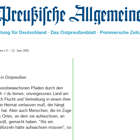
eußische Allgemeine Zeitung
itung für Deutschland · Das Ostpreußenblatt · Pommersche Zeit
Politik
n e.V. / 22. Juni 2002
Kultur
Wirtschaft
Panorama
Gesellschaft
t in Ostpreußen
Leben
 moosbewachsnen Pfaden durch den
Geschichte
h -/ du fernes, unvergessnes Land am
Ostpreußen
h Flucht und Vertreibung in einem ihrer
Pommern
die Heimat verlassen muß, der hängt
 hat. Aber auch Menschen, die im Zuge
Berlin-Brandenburg
es Ortes, an dem sie aufwuchsen, an
Schlesien
e süß, gemacht haben. "Als ein
Danzig und Westpreußen
e Wurzeln hätte aufwachsen müssen", so
Bücher