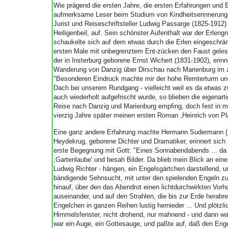
Wie prägend die ersten Jahre, die ersten Erfahrungen und 
aufmerksame Leser beim Studium von Kindheitserinnerunge
Jurist und Reiseschriftsteller Ludwig Passarge (1825-1912
Heiligenbeil, auf. Sein schönster Aufenthalt war der Erlengr
schaukelte sich auf dem etwas durch die Erlen eingeschrä
ersten Male mit unbegrenztem Ent-zücken den Faust gelesen
der in Insterburg geborene Ernst Wichert (1831-1902), erin
Wanderung von Danzig über Dirschau nach Marienburg im z
"Besonderen Eindruck machte mir der hohe Remterturm und
Dach bei unserem Rundgang - vielleicht weil es da etwas z
auch wiederholt aufgefrischt wurde, so blieben die eigenartig
Reise nach Danzig und Marienburg empfing, doch fest in mir
vierzig Jahre später meinen ersten Roman ,Heinrich von Pl
Eine ganz andere Erfahrung machte Hermann Sudermann (1
Heydekrug, geborene Dichter und Dramatiker, erinnert sich
erste Begegnung mit Gott: "Eines Sonnabendabends ... da
,Gartenlaube' und besah Bilder. Da blieb mein Blick an eine
Ludwig Richter - hängen, ein Engelsgärtchen darstellend, u
bändigende Sehnsucht, mit unter den spielenden Engeln z
hinauf, über den das Abendrot einen lichtdurchwirkten Vorha
auseinander, und auf den Strahlen, die bis zur Erde herabreic
Engelchen in ganzen Reihen lustig hernieder ... Und plötzl
Himmelsfenster, nicht drohend, nur mahnend - und dann w
war ein Auge, ein Gottesauge, und paßte auf, daß den Eng