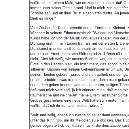
wußte ich mit einem Male, wie es zugehen konnte, daß Got
immer unter seiner Obhut stand. Und in mich zog ein tiefer 
Schoße saß und an ihrer Brust einschlafen durfte. An jen
blieb es lange."
Vom Zauber der Kunst schreibt der im Forsthaus Kleinort, 
Wiechert in seinem Erinnerungsbuch "Wälder und Menschen"
Kunst habe ich von der Musik und, etwas später, von der Z
Dichtung erst in mein Leben trat, als mit der ersten Erzieh
Dichtkunst in unser an Büchern sehr armes Haus kamen." 
den kleinen Ernst durch sein Flötenspiel zu Tränen rührte. 
nicht. Aber ich weiß, wie unvergeßlich es war, als er in e
Flöte in den Händen hielt, ein Instrument, das schon in s
silbernen Klappen von seligen Geheimnissen erfüllt war. Un
seinen Händen geboren wurde und sich aufhob und den gan
erfüllte, erbebte etwas in mir, das ich bis dahin nicht gek
nur in dem geben konnte, was ich die ersten, seligen Träne
daß man mich verstand, ja ich erinnere mich, daß man mich
träumerische und weiche Art meine Eltern mit früher Sorge
Großes geschehen: eine neue Welt hatte zum erstenmal ihr
wußte, daß ich ihr verfallen bleiben würde."
Stolz und selig, aber auch zweifelnd sei er dann gewesen, 
unter das Kinn hob, um ihr Melodien zu entlocken. Das Pu
gerade begeistert ob der Katzenmusik, die dem Zauberkaste