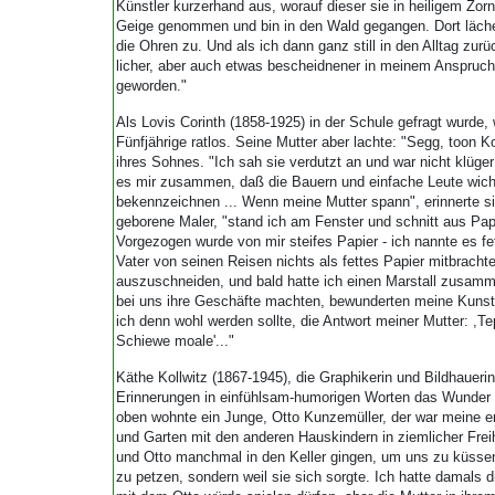
Künstler kurzerhand aus, worauf dieser sie in heiligem Zor
Geige genommen und bin in den Wald gegangen. Dort lächel
die Ohren zu. Und als ich dann ganz still in den Alltag zur
licher, aber auch etwas bescheidnener in meinem Anspruch
geworden."
Als Lovis Corinth (1858-1925) in der Schule gefragt wurde
Fünfjährige ratlos. Seine Mutter aber lachte: "Segg, toon K
ihres Sohnes. "Ich sah sie verdutzt an und war nicht klüger 
es mir zusammen, daß die Bauern und einfache Leute wichti
bekennzeichnen ... Wenn meine Mutter spann", erinnerte si
geborene Maler, "stand ich am Fenster und schnitt aus Pa
Vorgezogen wurde von mir steifes Papier - ich nannte es fe
Vater von seinen Reisen nichts als fettes Papier mitbrachte
auszuschneiden, und bald hatte ich einen Marstall zusamm
bei uns ihre Geschäfte machten, bewunderten meine Kunst 
ich denn wohl werden sollte, die Antwort meiner Mutter: ,
Schiewe moale'..."
Käthe Kollwitz (1867-1945), die Graphikerin und Bildhauerin
Erinnerungen in einfühlsam-humorigen Worten das Wunder i
oben wohnte ein Junge, Otto Kunzemüller, der war meine er
und Garten mit den anderen Hauskindern in ziemlicher Freih
und Otto manchmal in den Keller gingen, um uns zu küssen,
zu petzen, sondern weil sie sich sorgte. Ich hatte damals 