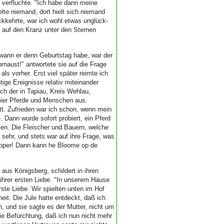
n verfluchte. "Ich habe dann meine
te niemand, dort hielt sich niemand
ückkehrte, war ich wohl etwas unglück-
 auf den Kranz unter den Sternen
, wann er denn Geburtstag habe, war der
ornaust!" antwortete sie auf die Frage
als vorher. Erst viel später reimte ich
ge Ereignisse relativ miteinander
ch der in Tapiau, Kreis Wehlau,
pier Pferde und Menschen aus.
tt. Zufrieden war ich schon, wenn mein
. Dann wurde sofort probiert, ein Pferd
en. Die Fleischer und Bauern, welche
sehr, und stets war auf ihre Frage, was
Tepper! Dann kann he Bloome op de
 aus Königsberg, schildert in ihren
hrer ersten Liebe. "In unserem Hause
ste Liebe. Wir spielten unten im Hof
eit. Die Jule hatte entdeckt, daß ich
 und sie sagte es der Mutter, nicht um
die Befürchtung, daß ich nun nicht mehr