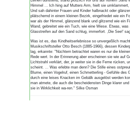
Leinen dunstend, stand plötzlich vor uns auf hohem Sand 
Himmel ... Ich hing auf Mutters Arm, hielt sie umklamme
Und sah dahinter Frauen und Kinder halbnackt oder glänze
plätschernd in einem kleinen Bezirk, eingefriedet wie ein Fo
war als der Himmel, glänzend blank und glitzernd wie ein F
Wand, gebreitet wie ein Tuch, wie eine Wiese. Etwas, was 
Glasstreifen auf den Sand schlug, immerfort. ,Die See!' sagt
Was ist es, das Kindheitserlebnisse so unvergeßlich mac
Musikschriftsteller Otto Besch (1885-1966), dessen Kinde
lag, erkannte: "Nüchtern betrachtet waren es nur die klei
Rede wert. In der Erinnerung aber erscheinen sie wie auf 
Lichtstrahl verklärt, der, je weiter sie in die Ferne rücken,
scheint. ... Was erlebte man denn? Die Stille eines ostpre
Blume, einen Vogelruf, einen Schmetterling - Gefühle des Gr
durch eine leises Knacken im Gebälk ausgelöst werden konn
man atmete, die auch die bescheidensten Dinge klarer und 
sie in Wirklichkeit wa-ren." Silke Osman