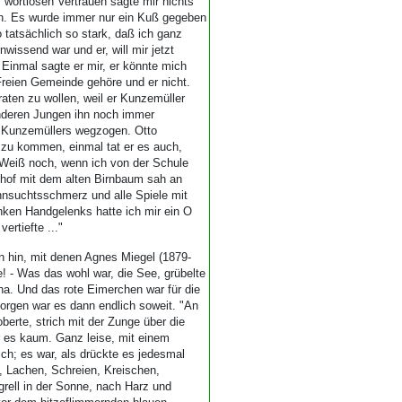
m wortlosen Vertrauen sagte mir nichts
ich. Es wurde immer nur ein Kuß gegeben
o tatsächlich so stark, daß ich ganz
wissend war und er, will mir jetzt
 Einmal sagte er mir, er könnte mich
 Freien Gemeinde gehöre und er nicht.
aten zu wollen, weil er Kunzemüller
anderen Jungen ihn noch immer
il Kunzemüllers wegzogen. Otto
 zu kommen, einmal tat er es auch,
 Weiß noch, wenn ich von der Schule
lhof mit dem alten Birnbaum sah an
nsuchtsschmerz und alle Spiele mit
inken Handgelenks hatte ich mir ein O
ertiefte ..."
 hin, mit denen Agnes Miegel (1879-
! - Was das wohl war, die See, grübelte
ha. Und das rote Eimerchen war für die
rgen war es dann endlich soweit. "An
erte, strich mit der Zunge über die
r es kaum. Ganz leise, mit einem
ich; es war, als drückte es jedesmal
 Lachen, Schreien, Kreischen,
grell in der Sonne, nach Harz und