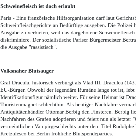
Aktuelle Ausgabe
Schweinefleisch ist doch erlaubt
Abonnenten-Login
Abonnent werden
Paris - Eine französische Hilfsorganisation darf laut Gericht
Abo Prämien
Schweinfleischgerichte an Bedürftige ausgeben. Die Polizei h
Archiv
Ausgabe zu verbieten, weil das dargebotene Schweinefleisc
Mediadaten
diskriminiere. Der sozialistische Pariser Bürgermeister Bert
Kontakt
die Ausgabe "rassistisch".
Impressum
Datenschutz
Volksnaher Blutsauger
Graf Dracula, historisch verbürgt als Vlad III. Draculea (143
EU-Bürger. Obwohl der legendäre Rumäne lange tot ist, lebt 
Identifikationsfigur nämlich weiter. Für seine Heimat ist Drac
Touristenmagnet schlechthin. Als heutiger Nachfahre vermark
Antiquitätenhändler Ottomar Berbig den Finsteren. Berbig lie
Nachfahren des Grafen adoptieren und feiert nun als letzter "
vermeintlichen Vampirgeschlechts unter dem Titel Rudolphe 
Kretzulesco bei Berlin fröhliche Blutspendeparties.