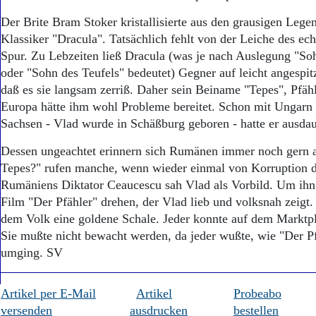
Der Brite Bram Stoker kristallisierte aus den grausigen Leg
Klassiker "Dracula". Tatsächlich fehlt von der Leiche des ec
Spur. Zu Lebzeiten ließ Dracula (was je nach Auslegung "So
oder "Sohn des Teufels" bedeutet) Gegner auf leicht angespit
daß es sie langsam zerriß. Daher sein Beiname "Tepes", Pfähl
Europa hätte ihm wohl Probleme bereitet. Schon mit Ungarn
Sachsen - Vlad wurde in Schäßburg geboren - hatte er ausdau
Dessen ungeachtet erinnern sich Rumänen immer noch gern a
Tepes?" rufen manche, wenn wieder einmal von Korruption d
Rumäniens Diktator Ceaucescu sah Vlad als Vorbild. Um ihn z
Film "Der Pfähler" drehen, der Vlad lieb und volksnah zeigt.
dem Volk eine goldene Schale. Jeder konnte auf dem Marktpla
Sie mußte nicht bewacht werden, da jeder wußte, wie "Der P
umging. SV
Artikel per E-Mail
Artikel
Probeabo
versenden
ausdrucken
bestellen