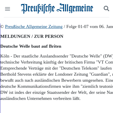
Politik
©
Preußische Allgemeine Zeitung
Suchen und finden
/ Folge 01-07 vom 06. Jan
Kultur
MELDUNGEN / ZUR PERSON
Wirtschaft
Panorama
Deutsche Welle baut auf Briten
Gesellschaft
Leben
Köln - Der staatliche Auslandssender "Deutsche Welle" (DW)
Geschichte
technische Verbreitung künftig der britischen Firma "VT Co
Ostpreußen
Entsprechende Verträge mit der "Deutschen Telekom" laufen
Pommern
Berthold Stevens erklärte der Londoner Zeitung "Guardian",
Berlin-Brandenburg
bewußt auch nach ausländischen Bewerbern umgesehen. Ein
Schlesien
deutsche Kommunikationsfirmen wäre ihm "ziemlich teutonis
Danzig und Westpreußen
DW ist indes der einzige Staatssender der Welt, der seine N
Bücher
ausländischen Unternehmen verbreiten läßt.
Start
Wer wir sind