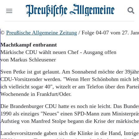
Politik
©
Preußische Allgemeine Zeitung
Suchen und finden
/ Folge 04-07 vom 27. Jan
Kultur
Machtkampf entbrannt
Wirtschaft
Märkische CDU wählt neuen Chef - Ausgang offen
Panorama
von Markus Schleusener
Gesellschaft
Leben
Sven Petke ist gut gelaunt. Am Sonnabend möchte der 39jäh
Geschichte
CDU-Vorsitzender werden. "Wenn Herr Schönbohm mich lebe
Ostpreußen
ich vielleicht sogar 40", witzelt er am Telefon über den Part
Pommern
Berlin-Brandenburg
Wochenende in Frankfurt/Oder.
Schlesien
Die Brandenburger CDU hatte es noch nie leicht. Das Bundes
Danzig und Westpreußen
1990 als einziges "Neues" einen SPD-Mann zum Ministerprä
Bücher
Aufstieg von Manfred Stolpe begann die Krise der märkisch
Start
Wer wir sind
Landesvorsitzende gaben sich die Klinke in die Hand, Intrig