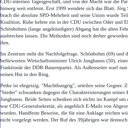
Aktuelle Ausgabe
CDU-internen Tagesgeschäft, und von der Macht war die Part
Abonnenten-Login
hinweg weit entfernt. Erst 1999 wendete sich das Blatt. Jö
Abonnent werden
brach die absolute SPD-Mehrheit und seine Union wurde Tei
Abo Prämien
Koalition. Ruhe kehrte ein in der CDU zwischen Oder und E
Archiv
Schönbohms (lange angekündigter) Abgang hat die alten Feh
Mediadaten
ausbrechen lassen. Die Methoden sind noch derber geworden 
ihm.
Kontakt
Impressum
Im Zentrum steht die Nachfolgefrage. Schönbohm (69) und di
Datenschutz
befürworten Wirtschaftsminister Ulrich Junghanns (50), eine
Funktionär der DDR-Bauernpartei. Als Außenseiter warf nun
seinen Hut in den Ring.
Petke ist ehrgeizig. "Machthungrig", urteilen seine Gegner. 
"bieder" schwanken dagegen die Charakterisierungen seines
Junghanns. Beide Seiten schenken sich nichts im Kampf um 
war CDU-Generalsekretär, als angeblich E-Mails von Abgeor
wurden. Handfeste Beweise, die für eine Anklage reichen w
nicht vorgelegt werden. Der Ruf des 39jährigen war dennoch