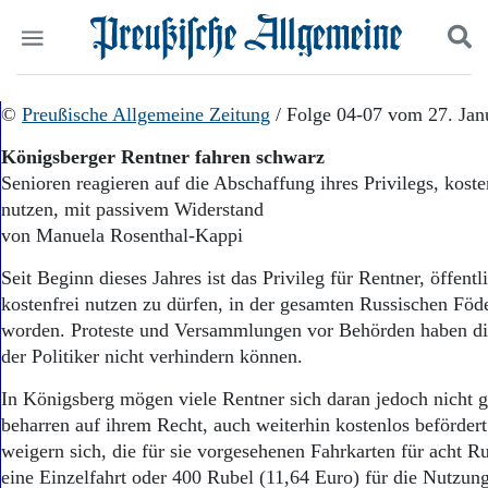
Politik
©
Preußische Allgemeine Zeitung
Suchen und finden
/ Folge 04-07 vom 27. Jan
Kultur
Königsberger Rentner fahren schwarz
Wirtschaft
Senioren reagieren auf die Abschaffung ihres Privilegs, kos
Panorama
nutzen, mit passivem Widerstand
Gesellschaft
Leben
von Manuela Rosenthal-Kappi
Geschichte
Seit Beginn dieses Jahres ist das Privileg für Rentner, öffent
Ostpreußen
kostenfrei nutzen zu dürfen, in der gesamten Russischen Föde
Pommern
Berlin-Brandenburg
worden. Proteste und Versammlungen vor Behörden haben di
Schlesien
der Politiker nicht verhindern können.
Danzig und Westpreußen
In Königsberg mögen viele Rentner sich daran jedoch nicht
Bücher
beharren auf ihrem Recht, auch weiterhin kostenlos beförder
Start
weigern sich, die für sie vorgesehenen Fahrkarten für acht Ru
Wer wir sind
eine Einzelfahrt oder 400 Rubel (11,64 Euro) für die Nutzung