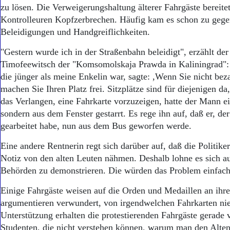
Aktuelle Ausgabe
zu lösen. Die Verweigerungshaltung älterer Fahrgäste bereite
Abonnenten-Login
Kontrolleuren Kopfzerbrechen. Häufig kam es schon zu gege
Abonnent werden
Beleidigungen und Handgreiflichkeiten.
Abo Prämien
Archiv
"Gestern wurde ich in der Straßenbahn beleidigt", erzählt de
Mediadaten
Timofeewitsch der "Komsomolskaja Prawda in Kaliningrad": 
die jünger als meine Enkelin war, sagte: ,Wenn Sie nicht bez
Kontakt
Impressum
machen Sie Ihren Platz frei. Sitzplätze sind für diejenigen da
Datenschutz
das Verlangen, eine Fahrkarte vorzuzeigen, hatte der Mann ein
sondern aus dem Fenster gestarrt. Es rege ihn auf, daß er, der
gearbeitet habe, nun aus dem Bus geworfen werde.
Eine andere Rentnerin regt sich darüber auf, daß die Politike
Notiz von den alten Leuten nähmen. Deshalb lohne es sich au
Behörden zu demonstrieren. Die würden das Problem einfach 
Einige Fahrgäste weisen auf die Orden und Medaillen an ih
argumentieren verwundert, von irgendwelchen Fahrkarten nie
Unterstützung erhalten die protestierenden Fahrgäste gerade
Studenten, die nicht verstehen können, warum man den Alten 