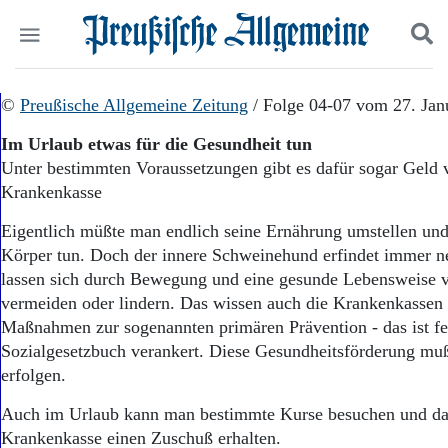
Politik
©
Preußische Allgemeine Zeitung
Suchen und finden
/ Folge 04-07 vom 27. Jan
Kultur
Im Urlaub etwas für die Gesundheit tun
Wirtschaft
Unter bestimmten Voraussetzungen gibt es dafür sogar Geld 
Panorama
Krankenkasse
Gesellschaft
Leben
Eigentlich müßte man endlich seine Ernährung umstellen und
Geschichte
Körper tun. Doch der innere Schweinehund erfindet immer n
Ostpreußen
lassen sich durch Bewegung und eine gesunde Lebensweise v
Pommern
Berlin-Brandenburg
vermeiden oder lindern. Das wissen auch die Krankenkassen
Schlesien
Maßnahmen zur sogenannten primären Prävention - das ist fe
Danzig und Westpreußen
Sozialgesetzbuch verankert. Diese Gesundheitsförderung mu
Bücher
erfolgen.
Start
Auch im Urlaub kann man bestimmte Kurse besuchen und daf
Wer wir sind
Krankenkasse einen Zuschuß erhalten.