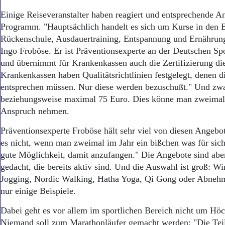
Aktuelle Ausgabe
Abonnenten-Login
Einige Reiseveranstalter haben reagiert und entsprechende A
Abonnent werden
Programm. "Hauptsächlich handelt es sich um Kurse in den 
Abo Prämien
Rückenschule, Ausdauertraining, Entspannung und Ernährung
Archiv
Ingo Froböse. Er ist Präventionsexperte an der Deutschen S
Mediadaten
und übernimmt für Krankenkassen auch die Zertifizierung di
Krankenkassen haben Qualitätsrichtlinien festgelegt, denen 
Kontakt
Impressum
entsprechen müssen. Nur diese werden bezuschußt." Und zwa
Datenschutz
beziehungsweise maximal 75 Euro. Dies könne man zweimal 
Anspruch nehmen.
Präventionsexperte Froböse hält sehr viel von diesen Angebot
es nicht, wenn man zweimal im Jahr ein bißchen was für sich 
gute Möglichkeit, damit anzufangen." Die Angebote sind aber
gedacht, die bereits aktiv sind. Und die Auswahl ist groß: W
Jogging, Nordic Walking, Hatha Yoga, Qi Gong oder Abne
nur einige Beispiele.
Dabei geht es vor allem im sportlichen Bereich nicht um Höc
Niemand soll zum Marathonläufer gemacht werden: "Die Teil