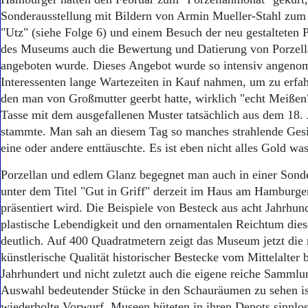
Aktuelle Ausgabe
Sonderausstellung mit Bildern von Armin Mueller-Stahl zum
Abonnenten-Login
Abonnent werden
"Utz" (siehe Folge 6) und einem Besuch der neu gestalteten 
Abo Prämien
des Museums auch die Bewertung und Datierung von Porzella
Archiv
angeboten wurde. Dieses Angebot wurde so intensiv angeno
Mediadaten
Interessenten lange Wartezeiten in Kauf nahmen, um zu erfahr
den man von Großmutter geerbt hatte, wirklich "echt Meißen
Kontakt
Tasse mit dem ausgefallenen Muster tatsächlich aus dem 18. 
Impressum
stammte. Man sah an diesem Tag so manches strahlende Gesi
Datenschutz
eine oder andere enttäuschte. Es ist eben nicht alles Gold was 
Porzellan und edlem Glanz begegnet man auch in einer Sonde
unter dem Titel "Gut in Griff" derzeit im Haus am Hamburg
präsentiert wird. Die Beispiele von Besteck aus acht Jahrhu
plastische Lebendigkeit und den ornamentalen Reichtum dies
deutlich. Auf 400 Quadratmetern zeigt das Museum jetzt die 
künstlerische Qualität historischer Bestecke vom Mittelalter b
Jahrhundert und nicht zuletzt auch die eigene reiche Sammlun
Auswahl bedeutender Stücke in den Schauräumen zu sehen is
wiederholte Vorwurf, Museen hüteten in ihren Depots sinnlo