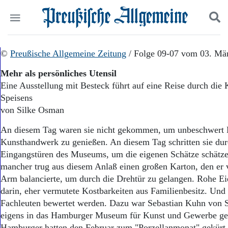
Politik
©
Preußische Allgemeine Zeitung
Suchen und finden
/ Folge 09-07 vom 03. Mä
Kultur
Mehr als persönliches Utensil
Wirtschaft
Eine Ausstellung mit Besteck führt auf eine Reise durch die 
Panorama
Speisens
Gesellschaft
Leben
von Silke Osman
Geschichte
An diesem Tag waren sie nicht gekommen, um unbeschwert 
Ostpreußen
Kunsthandwerk zu genießen. An diesem Tag schritten sie dur
Pommern
Berlin-Brandenburg
Eingangstüren des Museums, um die eigenen Schätze schätze
Schlesien
mancher trug aus diesem Anlaß einen großen Karton, den er 
Danzig und Westpreußen
Arm balancierte, um durch die Drehtür zu gelangen. Rohe E
Bücher
darin, eher vermutete Kostbarkeiten aus Familienbesitz. Und 
Fachleuten bewertet werden. Dazu war Sebastian Kuhn von 
Start
eigens in das Hamburger Museum für Kunst und Gewerbe g
Wer wir sind
Hamburger hatten den Februar zum "Porzellanmonat" gekürt,