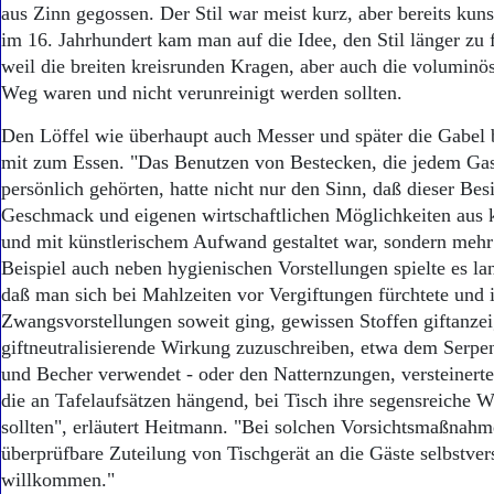
aus Zinn gegossen. Der Stil war meist kurz, aber bereits kunst
im 16. Jahrhundert kam man auf die Idee, den Stil länger zu 
weil die breiten kreisrunden Kragen, aber auch die volumin
Weg waren und nicht verunreinigt werden sollten.
Den Löffel wie überhaupt auch Messer und später die Gabel 
mit zum Essen. "Das Benutzen von Bestecken, die jedem Gas
persönlich gehörten, hatte nicht nur den Sinn, daß dieser Be
Geschmack und eigenen wirtschaftlichen Möglichkeiten aus 
und mit künstlerischem Aufwand gestaltet war, sondern mehr
Beispiel auch neben hygienischen Vorstellungen spielte es lan
daß man sich bei Mahlzeiten vor Vergiftungen fürchtete und 
Zwangsvorstellungen soweit ging, gewissen Stoffen giftanze
giftneutralisierende Wirkung zuzuschreiben, etwa dem Serpen
und Becher verwendet - oder den Natternzungen, versteinert
die an Tafelaufsätzen hängend, bei Tisch ihre segensreiche W
sollten", erläutert Heitmann. "Bei solchen Vorsichtsmaßnahm
überprüfbare Zuteilung von Tischgerät an die Gäste selbstver
willkommen."