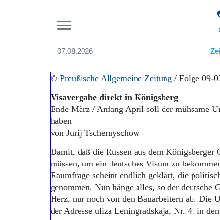
Pr
07.08.2026
Ze
Suchen und finden
Start
©
Preußische Allgemeine Zeitung
/ Folge 09-0
Wer wir sind
Visavergabe direkt in Königsberg
Aktuelle Ausgabe
Ende März / Anfang April soll der mühsame 
Abonnenten-Login
haben
Abonnent werden
Abo Prämien
von Jurij Tschernyschow
Archiv
Damit, daß die Russen aus dem Königsberger G
Mediadaten
müssen, um ein deutsches Visum zu bekommen, 
Raumfrage scheint endlich geklärt, die politis
genommen. Nun hänge alles, so der deutsche 
Herz, nur noch von den Bauarbeitern ab. Die
der Adresse uliza Leningradskaja, Nr. 4, in de