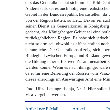
daß das Generalkonsulat sich um das Bild Deu
Andererseits sei es auch nötig eine realistisch
Gebiet in der Bundesrepublik herzustellen, da 
von der Region hätten, so Herz. Davon sei auch
seinen Dienst als Generalkonsul in Königsberg 
gedacht, das Königsberger Gebiet sei eine notle
zurückgebliebene Region. Es habe sich jedoch h
nicht so arm sei, obwohl es offensichtlich noc
heranreiche. Der Generalkonsul zeigt sich übe
Bindeglied zwischen Europa und Rußland gewo
die Bildung einer effektiven Zusammenarbeit 
werden könne. Wenn es nach ihm ginge, wäre di
da er für eine Befreiung der Russen vom Visazw
dieses allerdings im Auswärtigen Amt eine Mi
Foto: Uliza Leningradskaja, Nr. 4: Hier sollen
Visa vergeben werden.
Artikel per E-Mail
Artikel
P