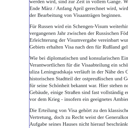
werden wird, sind zur Zeit in vollem Gange. W
Ende März / Anfang April gerechnet wird, wird
der Bearbeitung von Visaanträgen beginnen.
Für Russen wird ein Schengen-Visum weiterhin
vergangenen Jahr zwischen der Russischen Föd
Erleichterung der Visumvergabe vereinbart wu
Gebiets erhalten Visa nach den für Rußland ge
Wie bei diplomatischen und konsularischen Ein
Verantwortlichen für die Visaabteilung ein sc
uliza Leningradskaja verläuft in der Nähe des 
historischen Stadtteil der ostpreußischen und G
für seine Schönheit bekannt war. Hier stehen n
Gebäude, einige Straßen sind fast vollständig 
vor dem Krieg - insofern ein geeignetes Ambien
Die Erteilung von Visa gehört zu den klassisc
Vertretung, doch zu Recht weist der Generalkon
Aufgabe seines Hauses nicht hierauf beschränkt