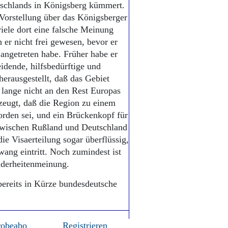
tschlands in Königsberg kümmert.
e Vorstellung über das Königsberger
viele dort eine falsche Meinung
 er nicht frei gewesen, bevor er
angetreten habe. Früher habe er
idende, hilfsbedürftige und
erausgestellt, daß das Gebiet
h lange nicht an den Rest Europas
rzeugt, daß die Region zu einem
rden sei, und ein Brückenkopf für
zwischen Rußland und Deutschland
e Visaerteilung sogar überflüssig,
ang eintritt. Noch zumindest ist
nderheitenmeinung.
 bereits in Kürze bundesdeutsche
robeabo
Registrieren