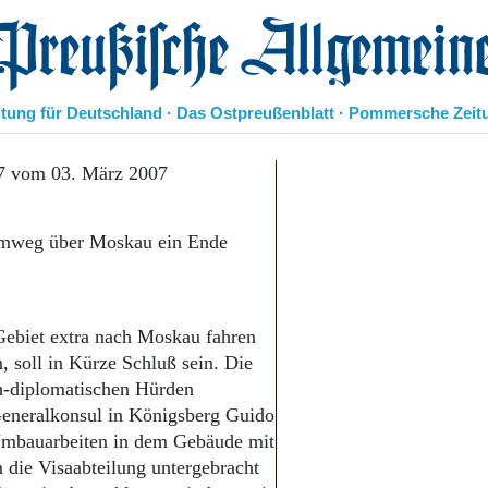
eußische Allgemeine Zeitung
itung für Deutschland · Das Ostpreußenblatt · Pommersche Zeit
Politik
7 vom 03. März 2007
Kultur
Wirtschaft
Umweg über Moskau ein Ende
Panorama
Gesellschaft
Leben
Geschichte
ebiet extra nach Moskau fahren
Ostpreußen
soll in Kürze Schluß sein. Die
Pommern
Berlin-Brandenburg
ch-diplomatischen Hürden
Schlesien
Generalkonsul in Königsberg Guido
Danzig und Westpreußen
 Umbauarbeiten in dem Gebäude mit
Bücher
m die Visaabteilung untergebracht