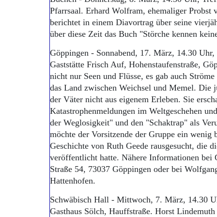
Pfarrsaal. Erhard Wolfram, ehemaliger Probst 
berichtet in einem Diavortrag über seine vierjäh
über diese Zeit das Buch "Störche kennen kein
Göppingen - Sonnabend, 17. März, 14.30 Uhr, 
Gaststätte Frisch Auf, Hohenstaufenstraße, Gö
nicht nur Seen und Flüsse, es gab auch Ström
das Land zwischen Weichsel und Memel. Die j
der Väter nicht aus eigenem Erleben. Sie ersch
Katastrophenmeldungen im Weltgeschehen und 
der Weglosigkeit" und den "Schaktrap" als Ver
möchte der Vorsitzende der Gruppe ein wenig be
Geschichte von Ruth Geede rausgesucht, die di
veröffentlicht hatte. Nähere Informationen bei
Straße 54, 73037 Göppingen oder bei Wolfgan
Hattenhofen.
Schwäbisch Hall - Mittwoch, 7. März, 14.30 U
Gasthaus Sölch, Hauffstraße. Horst Lindemuth