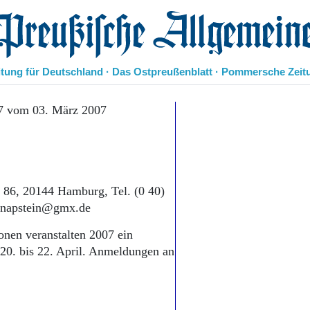
eußische Allgemeine Zeitung
itung für Deutschland · Das Ostpreußenblatt · Pommersche Zeit
Politik
7 vom 03. März 2007
Kultur
Wirtschaft
Panorama
Gesellschaft
Leben
e 86, 20144 Hamburg, Tel. (0 40)
Geschichte
 knapstein@gmx.de
Ostpreußen
Pommern
nen veranstalten 2007 ein
Berlin-Brandenburg
20. bis 22. April. Anmeldungen an
Schlesien
Danzig und Westpreußen
Bücher