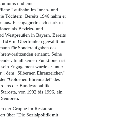
tudiums und einer
fliche Laufbahn im Innen- und
wie Töchtern. Bereits 1946 nahm er
aus. Er engagierte sich stark in
ionen als Bezirks- und
und Westpreußen in Bayern. Bereits
es BdV in Oberfranken gewählt und
mann für Sonderaufgaben des
renvorsitzenden ernannt. Seine
endet. In all seinen Funktionen ist
r sein Engagement wurde er unter
r", dem "Silbernen Ehrenzeichen"
der "Goldenen Ehrennadel" des
ordens der Bundesrepublik
tarosta, von 1992 bis 1996, ein
 Senioren.
fen der Gruppe im Restaurant
ert über "Die Sozialpolitik mit