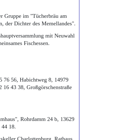
der Gruppe im "Tücherbräu am
, der Dichter des Memellandes".
reshauptversammlung mit Neuwahl
meinsames Fischessen.
 5 76 56, Habichtweg 8, 14979
2 16 43 38, Großgörschenstraße
ammhaus", Rohrdamm 24 b, 13629
 44 18.
tskeller Charlottenburg, Rathaus,