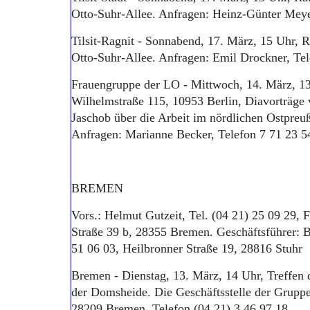
Otto-Suhr-Allee. Anfragen: Heinz-Günter Meye
Tilsit-Ragnit - Sonnabend, 17. März, 15 Uhr, R
Otto-Suhr-Allee. Anfragen: Emil Drockner, Tel
Frauengruppe der LO - Mittwoch, 14. März, 13
Wilhelmstraße 115, 10953 Berlin, Diavorträge
Jaschob über die Arbeit im nördlichen Ostpreu
Anfragen: Marianne Becker, Telefon 7 71 23 5
BREMEN
Vors.: Helmut Gutzeit, Tel. (04 21) 25 09 29,
Straße 39 b, 28355 Bremen. Geschäftsführer: B
51 06 03, Heilbronner Straße 19, 28816 Stuhr
Bremen - Dienstag, 13. März, 14 Uhr, Treffen
der Domsheide. Die Geschäftsstelle der Gruppe 
28209 Bremen, Telefon (04 21) 3 46 97 18.