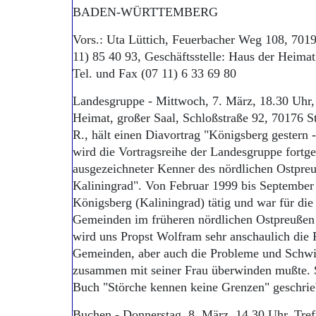
BADEN-WÜRTTEMBERG
Vors.: Uta Lüttich, Feuerbacher Weg 108, 7019
11) 85 40 93, Geschäftsstelle: Haus der Heimat
Tel. und Fax (07 11) 6 33 69 80
Landesgruppe - Mittwoch, 7. März, 18.30 Uhr,
Heimat, großer Saal, Schloßstraße 92, 70176 St
R., hält einen Diavortrag "Königsberg gestern 
wird die Vortragsreihe der Landesgruppe fortge
ausgezeichneter Kenner des nördlichen Ostpreu
Kaliningrad". Von Februar 1999 bis September 
Königsberg (Kaliningrad) tätig und war für die
Gemeinden im früheren nördlichen Ostpreußen 
wird uns Propst Wolfram sehr anschaulich die
Gemeinden, aber auch die Probleme und Schwier
zusammen mit seiner Frau überwinden mußte. Se
Buch "Störche kennen keine Grenzen" geschrie
Buchen - Donnerstag, 8. März, 14.30 Uhr, Tre