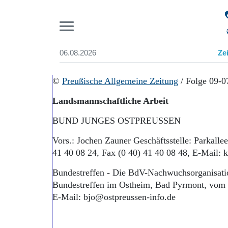
Pr
06.08.2026
Ze
Suchen und finden
Start
©
Preußische Allgemeine Zeitung
/ Folge 09-0
Wer wir sind
Landsmannschaftliche Arbeit
Aktuelle Ausgabe
Abonnenten-Login
BUND JUNGES OSTPREUSSEN
Abonnent werden
Abo Prämien
Vors.: Jochen Zauner Geschäftsstelle: Parkalle
Archiv
41 40 08 24, Fax (0 40) 41 40 08 48, E-Mail:
Mediadaten
Bundestreffen - Die BdV-Nachwuchsorganisatio
Bundestreffen im Ostheim, Bad Pyrmont, vom 
E-Mail: bjo@ostpreussen-info.de