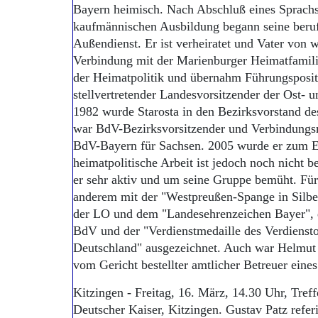
Bayern heimisch. Nach Abschluß eines Sprachs
kaufmännischen Ausbildung begann seine beru
Außendienst. Er ist verheiratet und Vater von 
Verbindung mit der Marienburger Heimatfamilie 
der Heimatpolitik und übernahm Führungsposit
stellvertretender Landesvorsitzender der Ost- 
1982 wurde Starosta in den Bezirksvorstand d
war BdV-Bezirksvorsitzender und Verbindungs
BdV-Bayern für Sachsen. 2005 wurde er zum Eh
heimatpolitische Arbeit ist jedoch noch nicht be
er sehr aktiv und um seine Gruppe bemüht. Fü
anderem mit der "Westpreußen-Spange in Silbe
der LO und dem "Landesehrenzeichen Bayer", 
BdV und der "Verdienstmedaille des Verdienst
Deutschland" ausgezeichnet. Auch war Helmut S
vom Gericht bestellter amtlicher Betreuer eines
Kitzingen - Freitag, 16. März, 14.30 Uhr, Tref
Deutscher Kaiser, Kitzingen. Gustav Patz referi