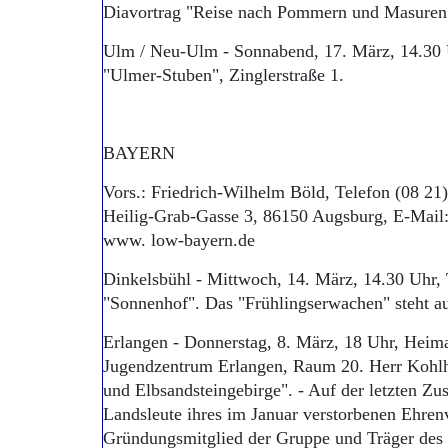
Diavortrag "Reise nach Pommern und Masuren" 
Ulm / Neu-Ulm - Sonnabend, 17. März, 14.30 U
"Ulmer-Stuben", Zinglerstraße 1.
BAYERN
Vors.: Friedrich-Wilhelm Böld, Telefon (08 21)
Heilig-Grab-Gasse 3, 86150 Augsburg, E-Mail:
www. low-bayern.de
Dinkelsbühl - Mittwoch, 14. März, 14.30 Uhr,
"Sonnenhof". Das "Frühlingserwachen" steht 
Erlangen - Donnerstag, 8. März, 18 Uhr, Heim
Jugendzentrum Erlangen, Raum 20. Herr Kohlh
und Elbsandsteingebirge". - Auf der letzten Z
Landsleute ihres im Januar verstorbenen Ehren
Gründungsmitglied der Gruppe und Träger des 