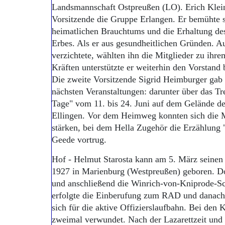
Landsmannschaft Ostpreußen (LO). Erich Klein l
Vorsitzende die Gruppe Erlangen. Er bemühte s
heimatlichen Brauchtums und die Erhaltung des
Erbes. Als er aus gesundheitlichen Gründen. A
verzichtete, wählten ihn die Mitglieder zu ihr
Kräften unterstützte er weiterhin den Vorstand 
Die zweite Vorsitzende Sigrid Heimburger gab
nächsten Veranstaltungen: darunter über das Tr
Tage" vom 11. bis 24. Juni auf dem Gelände d
Ellingen. Vor dem Heimweg konnten sich die M
stärken, bei dem Hella Zugehör die Erzählung 
Geede vortrug.
Hof - Helmut Starosta kann am 5. März seinen
1927 in Marienburg (Westpreußen) geboren. Do
und anschließend die Winrich-von-Kniprode-Sc
erfolgte die Einberufung zum RAD und danach z
sich für die aktive Offizierslaufbahn. Bei den
zweimal verwundet. Nach der Lazarettzeit und 