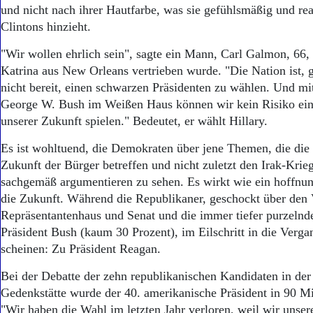
und nicht nach ihrer Hautfarbe, was sie gefühlsmäßig und rea
Clintons hinzieht.
"Wir wollen ehrlich sein", sagte ein Mann, Carl Galmon, 66,
Katrina aus New Orleans vertrieben wurde. "Die Nation ist, 
nicht bereit, einen schwarzen Präsidenten zu wählen. Und mi
George W. Bush im Weißen Haus können wir kein Risiko ei
unserer Zukunft spielen." Bedeutet, er wählt Hillary.
Es ist wohltuend, die Demokraten über jene Themen, die die 
Zukunft der Bürger betreffen und nicht zuletzt den Irak-Krieg
sachgemäß argumentieren zu sehen. Es wirkt wie ein hoffnung
die Zukunft. Während die Republikaner, geschockt über den 
Repräsentantenhaus und Senat und die immer tiefer purzelnd
Präsident Bush (kaum 30 Prozent), im Eilschritt in die Verga
scheinen: Zu Präsident Reagan.
Bei der Debatte der zehn republikanischen Kandidaten in de
Gedenkstätte wurde der 40. amerikanische Präsident in 90 Mi
"Wir haben die Wahl im letzten Jahr verloren, weil wir unse