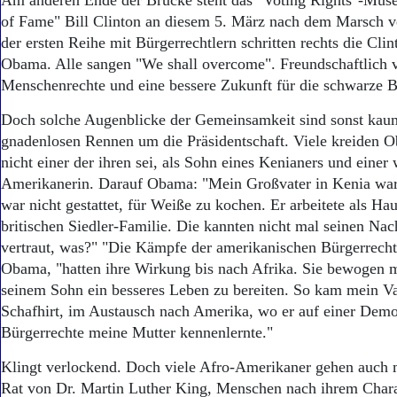
Am anderen Ende der Brücke steht das "Voting Rights"-Muse
of Fame" Bill Clinton an diesem 5. März nach dem Marsch v
der ersten Reihe mit Bürgerrechtlern schritten rechts die Clin
Obama. Alle sangen "We shall overcome". Freundschaftlich 
Menschenrechte und eine bessere Zukunft für die schwarze 
Doch solche Augenblicke der Gemeinsamkeit sind sonst kau
gnadenlosen Rennen um die Präsidentschaft. Viele kreiden O
nicht einer der ihren sei, als Sohn eines Kenianers und einer
Amerikanerin. Darauf Obama: "Mein Großvater in Kenia wa
war nicht gestattet, für Weiße zu kochen. Er arbeitete als Ha
britischen Siedler-Familie. Die kannten nicht mal seinen Na
vertraut, was?" "Die Kämpfe der amerikanischen Bürgerrech
Obama, "hatten ihre Wirkung bis nach Afrika. Sie bewogen 
seinem Sohn ein besseres Leben zu bereiten. So kam mein Vat
Schafhirt, im Austausch nach Amerika, wo er auf einer Demo
Bürgerrechte meine Mutter kennenlernte."
Klingt verlockend. Doch viele Afro-Amerikaner gehen auch
Rat von Dr. Martin Luther King, Menschen nach ihrem Charak