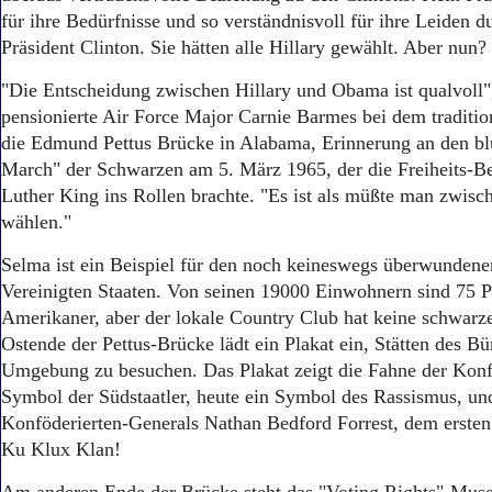
für ihre Bedürfnisse und so verständnisvoll für ihre Leiden 
Präsident Clinton. Sie hätten alle Hillary gewählt. Aber nun?
"Die Entscheidung zwischen Hillary und Obama ist qualvoll",
pensionierte Air Force Major Carnie Barmes bei dem traditi
die Edmund Pettus Brücke in Alabama, Erinnerung an den b
March" der Schwarzen am 5. März 1965, der die Freiheits-
Luther King ins Rollen brachte. "Es ist als müßte man zwisc
wählen."
Selma ist ein Beispiel für den noch keineswegs überwundene
Vereinigten Staaten. Von seinen 19000 Einwohnern sind 75 P
Amerikaner, aber der lokale Country Club hat keine schwarz
Ostende der Pettus-Brücke lädt ein Plakat ein, Stätten des B
Umgebung zu besuchen. Das Plakat zeigt die Fahne der Konfö
Symbol der Südstaatler, heute ein Symbol des Rassismus, und
Konföderierten-Generals Nathan Bedford Forrest, dem erste
Ku Klux Klan!