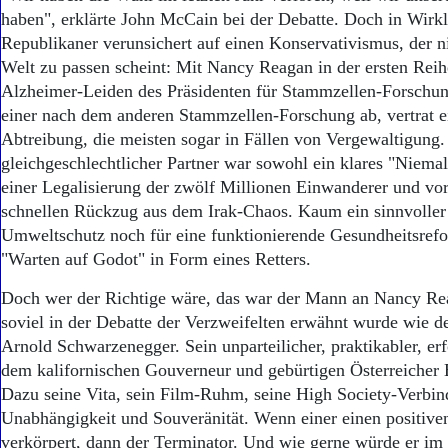
haben", erklärte John McCain bei der Debatte. Doch in Wirkli
Republikaner verunsichert auf einen Konservativismus, der n
Welt zu passen scheint: Mit Nancy Reagan in der ersten Reih
Alzheimer-Leiden des Präsidenten für Stammzellen-Forschung 
einer nach dem anderen Stammzellen-Forschung ab, vertrat ei
Abtreibung, die meisten sogar in Fällen von Vergewaltigung
gleichgeschlechtlicher Partner war sowohl ein klares "Niema
einer Legalisierung der zwölf Millionen Einwanderer und vo
schnellen Rückzug aus dem Irak-Chaos. Kaum ein sinnvolle
Umweltschutz noch für eine funktionierende Gesundheitsrefo
"Warten auf Godot" in Form eines Retters.
Doch wer der Richtige wäre, das war der Mann an Nancy Reag
soviel in der Debatte der Verzweifelten erwähnt wurde wie 
Arnold Schwarzenegger. Sein unparteilicher, praktikabler, erfo
dem kalifornischen Gouverneur und gebürtigen Österreicher
Dazu seine Vita, sein Film-Ruhm, seine High Society-Verbin
Unabhängigkeit und Souveränität. Wenn einer einen positiv
verkörpert, dann der Terminator. Und wie gerne würde er im