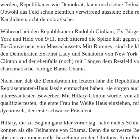
Aktuelle Ausgabe
werden, Republikaner wie Demokrat, kann noch seine Teiln
Abonnenten-Login
Obwohl das Feld schon ziemlich verwirrend aussieht: zehn r
Abonnent werden
Kandidaten, acht demokratische.
Abo Prämien
Archiv
Während bei den Republikanern Rudolph Giuliani, Ex-Bürg
Mediadaten
York und Held von 9/11, noch zitternd die Spitze hält gegen
Ex-Gouverneur von Massachussetts Mitt Romney, sind die kl
Kontakt
Impressum
den Demokraten Ex-First Lady und Senatorin von New York
Datenschutz
Clinton und der ebenfalls (noch) mit Längen dem Restfeld vo
charismatische Farbige Barak Obama.
Nicht nur, daß die Demokraten im letzten Jahr die Republik
Repräsentanten-Haus lässig entmachtet haben, sie sorgen auc
interessantesten Bewerber. Mit Hillary Clinton würde, von 
qualifiziertesten, die erste Frau ins Weiße Haus einziehen, 
dynamisch, der erste schwarze Präsident.
Hillary, die zu Beginn ganz klar vorne lag, hätte nichts Schl
können als die Teilnahme von Obama. Denn die schwarze Be
überaus vertrauensvolle Beziehung zu den Clintons. Kein Prä