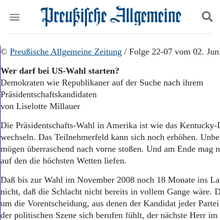
Politik
©
Preußische Allgemeine Zeitung
Suchen und finden
/ Folge 22-07 vom 02. Jun
Kultur
Wer darf bei US-Wahl starten?
Wirtschaft
Demokraten wie Republikaner auf der Suche nach ihrem
Panorama
Präsidentschaftskandidaten
Gesellschaft
Leben
von Liselotte Millauer
Geschichte
Die Präsidentschafts-Wahl in Amerika ist wie das Kentucky-
Ostpreußen
wechseln. Das Teilnehmerfeld kann sich noch erhöhen. Unb
Pommern
Berlin-Brandenburg
mögen überraschend nach vorne stoßen. Und am Ende mag ni
Schlesien
auf den die höchsten Wetten liefen.
Danzig und Westpreußen
Daß bis zur Wahl im November 2008 noch 18 Monate ins La
Bücher
nicht, daß die Schlacht nicht bereits in vollem Gange wäre. D
Start
um die Vorentscheidung, aus denen der Kandidat jeder Partei
Wer wir sind
der politischen Szene sich berufen fühlt, der nächste Herr i