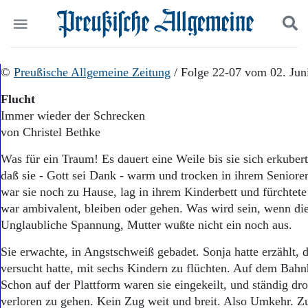
Politik
©
Preußische Allgemeine Zeitung
Suchen und finden
/ Folge 22-07 vom 02. Jun
Kultur
Flucht
Wirtschaft
Immer wieder der Schrecken
Panorama
von Christel Bethke
Gesellschaft
Leben
Was für ein Traum! Es dauert eine Weile bis sie sich erkubert
Geschichte
daß sie - Gott sei Dank - warm und trocken in ihrem Seniore
Ostpreußen
war sie noch zu Hause, lag in ihrem Kinderbett und fürchtet
Pommern
Berlin-Brandenburg
war ambivalent, bleiben oder gehen. Was wird sein, wenn 
Schlesien
Unglaubliche Spannung, Mutter wußte nicht ein noch aus.
Danzig und Westpreußen
Sie erwachte, in Angstschweiß gebadet. Sonja hatte erzählt, 
Bücher
versucht hatte, mit sechs Kindern zu flüchten. Auf dem Bahn
Start
Schon auf der Plattform waren sie eingekeilt, und ständig dr
Wer wir sind
verloren zu gehen. Kein Zug weit und breit. Also Umkehr. Z