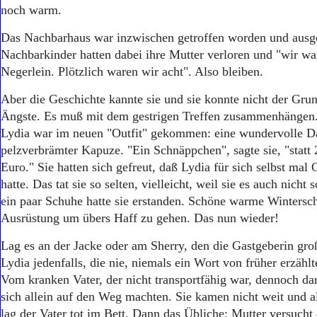
Aktuelle Ausgabe
noch warm.
Abonnenten-Login
Abonnent werden
Das Nachbarhaus war inzwischen getroffen worden und ausg
Abo Prämien
Nachbarkinder hatten dabei ihre Mutter verloren und "wir wa
Archiv
Negerlein. Plötzlich waren wir acht". Also bleiben.
Mediadaten
Aber die Geschichte kannte sie und sie konnte nicht der Grun
Kontakt
Ängste. Es muß mit dem gestrigen Treffen zusammenhängen
Impressum
Lydia war im neuen "Outfit" gekommen: eine wundervolle D
Datenschutz
pelzverbrämter Kapuze. "Ein Schnäppchen", sagte sie, "statt
Euro." Sie hatten sich gefreut, daß Lydia für sich selbst mal
hatte. Das tat sie so selten, vielleicht, weil sie es auch nicht
ein paar Schuhe hatte sie erstanden. Schöne warme Wintersch
Ausrüstung um übers Haff zu gehen. Das nun wieder!
Lag es an der Jacke oder am Sherry, den die Gastgeberin gro
Lydia jedenfalls, die nie, niemals ein Wort von früher erzählte
Vom kranken Vater, der nicht transportfähig war, dennoch dar
sich allein auf den Weg machten. Sie kamen nicht weit und a
lag der Vater tot im Bett. Dann das Übliche: Mutter versuch