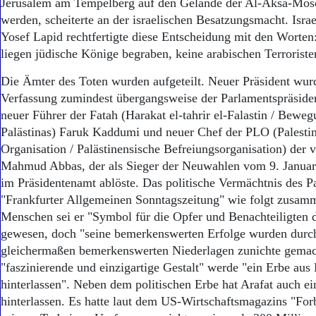
Jerusalem am Tempelberg auf den Gelände der Al-Aksa-Mos
werden, scheiterte an der israelischen Besatzungsmacht. Israe
Yosef Lapid rechtfertigte diese Entscheidung mit den Worten
liegen jüdische Könige begraben, keine arabischen Terroriste
Die Ämter des Toten wurden aufgeteilt. Neuer Präsident wu
Verfassung zumindest übergangsweise der Parlamentspräsiden
neuer Führer der Fatah (Harakat el-tahrir el-Falastin / Bewe
Palästinas) Faruk Kaddumi und neuer Chef der PLO (Palestin
Organisation / Palästinensische Befreiungsorganisation) der
Mahmud Abbas, der als Sieger der Neuwahlen vom 9. Januar
im Präsidentenamt ablöste. Das politische Vermächtnis des Pa
"Frankfurter Allgemeinen Sonntagszeitung" wie folgt zusamm
Menschen sei er "Symbol für die Opfer und Benachteiligten d
gewesen, doch "seine bemerkenswerten Erfolge wurden durch
gleichermaßen bemerkenswerten Niederlagen zunichte gemac
"faszinierende und einzigartige Gestalt" werde "ein Erbe au
hinterlassen". Neben dem politischen Erbe hat Arafat auch e
hinterlassen. Es hatte laut dem US-Wirtschaftsmagazins "For