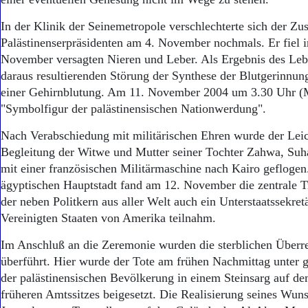
Aktuelle Ausgabe
Abonnenten-Login
In der Klinik der Seinemetropole verschlechterte sich der Zu
Abonnent werden
Palästinenserpräsidenten am 4. November nochmals. Er fiel
Abo Prämien
November versagten Nieren und Leber. Als Ergebnis des Leb
Archiv
daraus resultierenden Störung der Synthese der Blutgerinnun
Mediadaten
einer Gehirnblutung. Am 11. November 2004 um 3.30 Uhr (
Kontakt
"Symbolfigur der palästinensischen Nationwerdung".
Impressum
Datenschutz
Nach Verabschiedung mit militärischen Ehren wurde der Lei
Begleitung der Witwe und Mutter seiner Tochter Zahwa, Suha
mit einer französischen Militärmaschine nach Kairo gefloge
ägyptischen Hauptstadt fand am 12. November die zentrale Tra
der neben Politkern aus aller Welt auch ein Unterstaatssekret
Vereinigten Staaten von Amerika teilnahm.
Im Anschluß an die Zeremonie wurden die sterblichen Überr
überführt. Hier wurde der Tote am frühen Nachmittag unter 
der palästinensischen Bevölkerung in einem Steinsarg auf d
früheren Amtssitzes beigesetzt. Die Realisierung seines Wuns