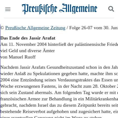
Politik
©
Preußische Allgemeine Zeitung
Suchen und finden
/ Folge 26-07 vom 30. Jun
Kultur
Das Ende des Jassir Arafat
Wirtschaft
Am 11. November 2004 hinterließ der palästinensische Fried
Panorama
viel Geld und diverse Ämter
Gesellschaft
Leben
von Manuel Ruoff
Geschichte
Nachdem Jassir Arafats Gesundheitszustand schon in den Ja
Ostpreußen
wieder Anlaß zu Spekulationen gegeben hatte, machte ihm sc
Pommern
Berlin-Brandenburg
2004 eine Entzündung seines Verdauungstraktes das Essen u
Schlesien
Woche erzwungenen Fastens, in der Nacht zum 28. Oktober 2
Danzig und Westpreußen
sich sein Zustand abermals. Am folgenden Tag wurde er mit
Bücher
französischen Armee zur Behandlung in ein Militärkrankenha
gebracht, nachdem Israel das zu diesem Zeitpunkt bereits seit
Start
bestehende Reiseverbot aufgehoben und zugesichert hatte, e
Wer wir sind
einer eventuellen Genesung nicht im Wege zu stehen.