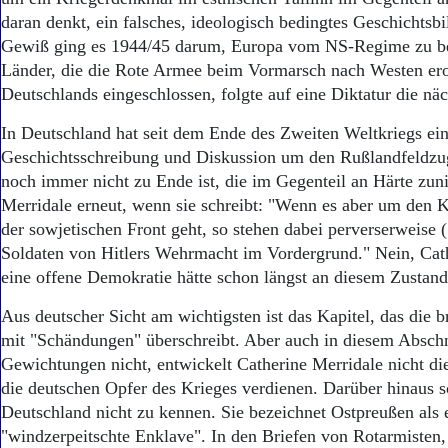
daran denkt, ein falsches, ideologisch bedingtes Geschichtsbi
Gewiß ging es 1944/45 darum, Europa vom NS-Regime zu bef
Länder, die die Rote Armee beim Vormarsch nach Westen ero
Deutschlands eingeschlossen, folgte auf eine Diktatur die näc
In Deutschland hat seit dem Ende des Zweiten Weltkriegs ei
Geschichtsschreibung und Diskussion um den Rußlandfeldzug
noch immer nicht zu Ende ist, die im Gegenteil an Härte zun
Merridale erneut, wenn sie schreibt: "Wenn es aber um den 
der sowjetischen Front geht, so stehen dabei perverserweise (
Soldaten von Hitlers Wehrmacht im Vordergrund." Nein, Cath
eine offene Demokratie hätte schon längst an diesem Zustan
Aus deutscher Sicht am wichtigsten ist das Kapitel, das die br
mit "Schändungen" überschreibt. Aber auch in diesem Abschn
Gewichtungen nicht, entwickelt Catherine Merridale nicht d
die deutschen Opfer des Krieges verdienen. Darüber hinaus s
Deutschland nicht zu kennen. Sie bezeichnet Ostpreußen als 
"windzerpeitschte Enklave". In den Briefen von Rotarmisten, 