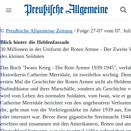
Politik
©
Preußische Allgemeine Zeitung
Suchen und finden
/ Folge 27-07 vom 07. Jul
Kultur
Blick hinter die Heldenfassade
Wirtschaft
30 Millionen in der Uniform der Roten Armee - Der Zweite W
Panorama
des kleinen Soldaten
Gesellschaft
Leben
Das Buch "Iwans Krieg - Die Rote Armee 1939-1945", verfaßt
Geschichte
Historikerin Catherine Merridale, ist zweifellos wichtig. De
Ostpreußen
ersten Mal die Geschichte der Roten Armee nicht als Helden
Pommern
Berlin-Brandenburg
Stalindiktatur und ihrer Marschälle, sondern als Geschichte v
Schlesien
wird vom Leben des normalen Soldaten, vom Iwan, wie er g
Danzig und Westpreußen
Catherine Merridale berichtet von den ungeheueren Verluste
Bücher
die, geht man von der Vorkriegsstärke im Jahre 1939 aus, En
oder interniert war. Bevor diese gigantische Streitmacht 194
Start
erschien und zusammen mit den Amerikanern, Briten und an
Wer wir sind
Deutschland bezwang, war sie zweimal völlig aufgerieben un