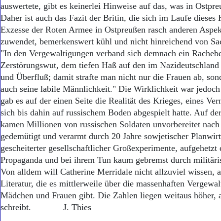
auswertete, gibt es keinerlei Hinweise auf das, was in Ostpre
Daher ist auch das Fazit der Britin, die sich im Laufe dieses 
Exzesse der Roten Armee in Ostpreußen rasch anderen Aspek
zuwendet, bemerkenswert kühl und nicht hinreichend von Sa
"In den Vergewaltigungen verband sich demnach ein Rachebe
Zerstörungswut, dem tiefen Haß auf den im Nazideutschland
und Überfluß; damit strafte man nicht nur die Frauen ab, sond
auch seine labile Männlichkeit." Die Wirklichkeit war jedoc
gab es auf der einen Seite die Realität des Krieges, eines Ver
sich bis dahin auf russischem Boden abgespielt hatte. Auf de
kamen Millionen von russischen Soldaten unvorbereitet nach
gedemütigt und verarmt durch 20 Jahre sowjetischer Planwirt
gescheiterter gesellschaftlicher Großexperimente, aufgehetzt 
Propaganda und bei ihrem Tun kaum gebremst durch militäris
Von alldem will Catherine Merridale nicht allzuviel wissen, 
Literatur, die es mittlerweile über die massenhaften Vergewa
Mädchen und Frauen gibt. Die Zahlen liegen weitaus höher, 
schreibt. J. Thies