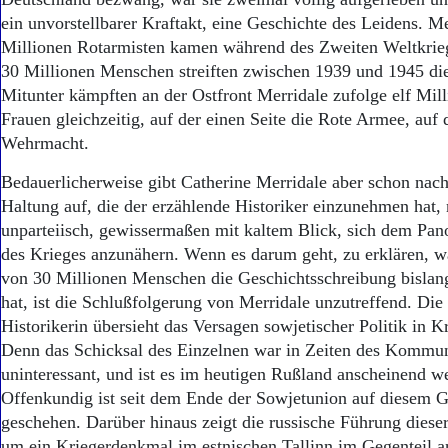
Aktuelle Ausgabe
ein unvorstellbarer Kraftakt, eine Geschichte des Leidens. Me
Abonnenten-Login
Abonnent werden
Millionen Rotarmisten kamen während des Zweiten Weltkrie
Abo Prämien
30 Millionen Menschen streiften zwischen 1939 und 1945 di
Archiv
Mitunter kämpften an der Ostfront Merridale zufolge elf Mi
Mediadaten
Frauen gleichzeitig, auf der einen Seite die Rote Armee, auf 
Wehrmacht.
Kontakt
Impressum
Bedauerlicherweise gibt Catherine Merridale aber schon nac
Datenschutz
Haltung auf, die der erzählende Historiker einzunehmen hat,
unparteiisch, gewissermaßen mit kaltem Blick, sich dem P
des Krieges anzunähern. Wenn es darum geht, zu erklären, 
von 30 Millionen Menschen die Geschichtsschreibung bislang
hat, ist die Schlußfolgerung von Merridale unzutreffend. Die 
Historikerin übersieht das Versagen sowjetischer Politik in K
Denn das Schicksal des Einzelnen war in Zeiten des Kommu
uninteressant, und ist es im heutigen Rußland anscheinend we
Offenkundig ist seit dem Ende der Sowjetunion auf diesem G
geschehen. Darüber hinaus zeigt die russische Führung dieser
um ein Kriegerdenkmal im estnischen Tallinn im Gegenteil an