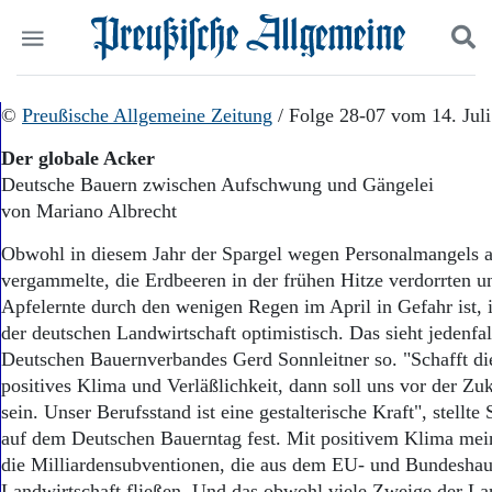
Politik
©
Preußische Allgemeine Zeitung
Suchen und finden
/ Folge 28-07 vom 14. Jul
Kultur
Der globale Acker
Wirtschaft
Deutsche Bauern zwischen Aufschwung und Gängelei
Panorama
von Mariano Albrecht
Gesellschaft
Leben
Obwohl in diesem Jahr der Spargel wegen Personalmangels a
Geschichte
vergammelte, die Erdbeeren in der frühen Hitze verdorrten u
Ostpreußen
Apfelernte durch den wenigen Regen im April in Gefahr ist, 
Pommern
Berlin-Brandenburg
der deutschen Landwirtschaft optimistisch. Das sieht jedenfal
Schlesien
Deutschen Bauernverbandes Gerd Sonnleitner so. "Schafft die
Danzig und Westpreußen
positives Klima und Verläßlichkeit, dann soll uns vor der Zu
Bücher
sein. Unser Berufsstand ist eine gestalterische Kraft", stellte
auf dem Deutschen Bauerntag fest. Mit positivem Klima mei
Start
die Milliardensubventionen, die aus dem EU- und Bundeshaus
Wer wir sind
Landwirtschaft fließen. Und das obwohl viele Zweige der La