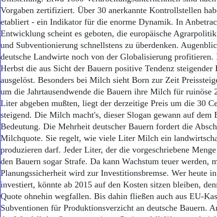
Vorgaben zertifiziert. Über 30 anerkannte Kontrollstellen hab
etabliert - ein Indikator für die enorme Dynamik. In Anbetrac
Entwicklung scheint es geboten, die europäische Agrarpoliti
und Subventionierung schnellstens zu überdenken. Augenbli
deutsche Landwirte noch von der Globalisierung profitieren. D
Herbst die aus Sicht der Bauern positive Tendenz steigender 
ausgelöst. Besonders bei Milch sieht Born zur Zeit Preisste
um die Jahrtausendwende die Bauern ihre Milch für ruinöse 
Liter abgeben mußten, liegt der derzeitige Preis um die 30 C
steigend. Die Milch macht's, dieser Slogan gewann auf dem 
Bedeutung. Die Mehrheit deutscher Bauern fordert die Absch
Milchquote. Sie regelt, wie viele Liter Milch ein landwirtscha
produzieren darf. Jeder Liter, der die vorgeschriebene Menge 
den Bauern sogar Strafe. Da kann Wachstum teuer werden, 
Planungssicherheit wird zur Investitionsbremse. Wer heute i
investiert, könnte ab 2015 auf den Kosten sitzen bleiben, den
Quote ohnehin wegfallen. Bis dahin fließen auch aus EU-Kas
Subventionen für Produktionsverzicht an deutsche Bauern. A