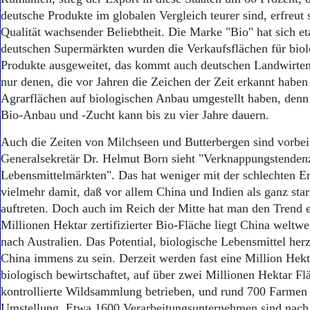
deutsche Produkte im globalen Vergleich teurer sind, erfreut 
Qualität wachsender Beliebtheit. Die Marke "Bio" hat sich eta
deutschen Supermärkten wurden die Verkaufsflächen für biol
Produkte ausgeweitet, das kommt auch deutschen Landwirten
nur denen, die vor Jahren die Zeichen der Zeit erkannt habe
Agrarflächen auf biologischen Anbau umgestellt haben, denn
Bio-Anbau und -Zucht kann bis zu vier Jahre dauern.
Auch die Zeiten von Milchseen und Butterbergen sind vorbe
Generalsekretär Dr. Helmut Born sieht "Verknappungstenden
Lebensmittelmärkten". Das hat weniger mit der schlechten Er
vielmehr damit, daß vor allem China und Indien als ganz sta
auftreten. Doch auch im Reich der Mitte hat man den Trend e
Millionen Hektar zertifizierter Bio-Fläche liegt China weltwei
nach Australien. Das Potential, biologische Lebensmittel herz
China immens zu sein. Derzeit werden fast eine Million Hek
biologisch bewirtschaftet, auf über zwei Millionen Hektar Fl
kontrollierte Wildsammlung betrieben, und rund 700 Farmen 
Umstellung. Etwa 1600 Verarbeitungsunternehmen sind nach 