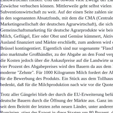
Aktuelle Ausgabe
Zuwächse verbuchen können. Mittlerweile geht selbst vielen
Abonnenten-Login
Abonnent werden
Subventionswirtschaft zu weit. Auf der einen Seite zahlen s
Abo Prämien
in den sogenannten Absatzfonds, mit dem die CMA (Central
Archiv
Marketingesellschaft der deutschen Agrarwirtschaft), die sic
Mediadaten
Gemeinschaftsmarketing für deutsche Agrarprodukte wie beis
Milch, Geflügel, Eier oder Obst und Gemüse kümmert, Aktivi
Kontakt
Ausland finanziert und Märkte erschließt, zum anderen wird 
Impressum
Brüssel kontingentiert. Eigentlich sind nur sogenannte "Flasc
Datenschutz
also marktnahe Großhändler, zu der Abgabe an den Fond verpf
die Kosten jedoch über die Ankaufpreise auf die Landwirte u
vier Prozent des Abgabepreises wird den Bauern da aus dem K
moderne "Zehnte". Für 1000 Kilogramm Milch fordert der A
für die Bewerbung des Produkts. Ein Stück aus dem Tollhau
bedenkt, daß für die Milchproduktion nach wie vor die Quote
Trotz aller Gängelei blieb der durch die EU-Erweiterung befü
deutsche Bauern durch die Öffnung der Märkte aus. Ganz im 
seit dem Beitritt der letzten zehn neuen Länder, unter ander
Rumänien, stieg der Export in diese Staaten um 80 Prozent,