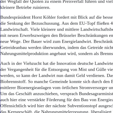
der Wegfall der Quoten zu einem Preisverfall führen und viel
kleinere Betriebe ruinieren.
Bundespräsident Horst Köhler fordert mit Blick auf die bess
die Senkung der Bezuschussung. Aus dem EU-Topf fließen 40
Landwirtschaft. Viele kleinere und mittlere Landwirtschaftsb
mit neuen Erwerbszweigen den Brüsseler Beschränkungen e
neue Wege. Der Bauer wird zum Energielandwirt. Beschrän
Getreideanbau werden überwunden, indem das Getreide nicht 
Nahrungsmittelproduktion angebaut wird, sondern als Brenns
Auch in der Viehzucht hat die Innovation deutsche Landwirte
der Vergangenheit für die Entsorgung von Mist und Gülle vie
werden, so kann der Landwirt nun damit Geld verdienen. Da
Biobrennstoff. So manche Gemeinde konnte sich durch den B
mittlerer Bioenergieanlagen vom örtlichen Stromversorger 
Um das Geschäft anzuschieben, versprach Bundesagrarminist
auch hier eine verstärkte Förderung für den Bau von Energie
Offensichtlich wird hier der nächste Subventionstopf ausges
das Kerngeschäft, die Nahrungsmittelerzeugung, liberalisiert 