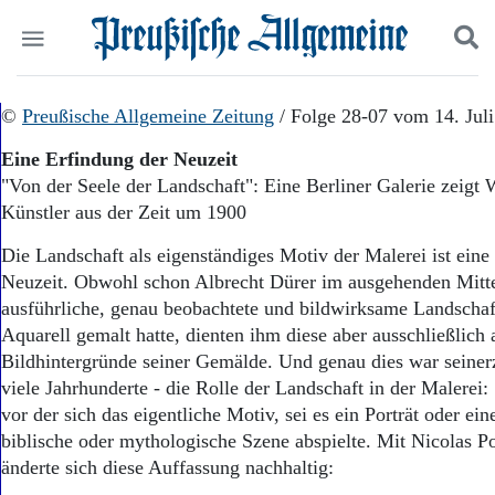
Politik
©
Preußische Allgemeine Zeitung
Suchen und finden
/ Folge 28-07 vom 14. Jul
Kultur
Eine Erfindung der Neuzeit
Wirtschaft
"Von der Seele der Landschaft": Eine Berliner Galerie zeigt
Panorama
Künstler aus der Zeit um 1900
Gesellschaft
Leben
Die Landschaft als eigenständiges Motiv der Malerei ist eine
Geschichte
Neuzeit. Obwohl schon Albrecht Dürer im ausgehenden Mittel
Ostpreußen
ausführliche, genau beobachtete und bildwirksame Landschaf
Pommern
Berlin-Brandenburg
Aquarell gemalt hatte, dienten ihm diese aber ausschließlich a
Schlesien
Bildhintergründe seiner Gemälde. Und genau dies war seinerz
Danzig und Westpreußen
viele Jahrhunderte - die Rolle der Landschaft in der Malerei: 
Bücher
vor der sich das eigentliche Motiv, sei es ein Porträt oder ein
biblische oder mythologische Szene abspielte. Mit Nicolas P
Start
änderte sich diese Auffassung nachhaltig:
Wer wir sind