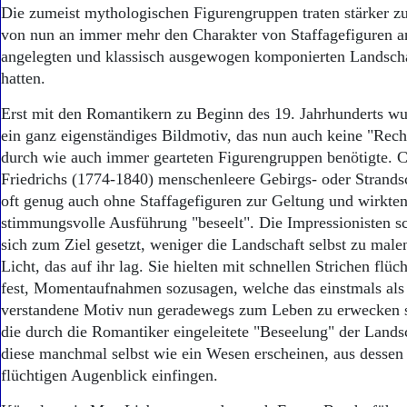
Aktuelle Ausgabe
Die zumeist mythologischen Figurengruppen traten stärker 
Abonnenten-Login
von nun an immer mehr den Charakter von Staffagefiguren a
Abonnent werden
angelegten und klassisch ausgewogen komponierten Landscha
Abo Prämien
hatten.
Archiv
Mediadaten
Erst mit den Romantikern zu Beginn des 19. Jahrhunderts wu
ein ganz eigenständiges Bildmotiv, das nun auch keine "Rech
Kontakt
Impressum
durch wie auch immer gearteten Figurengruppen benötigte. 
Datenschutz
Friedrichs (1774-1840) menschenleere Gebirgs- oder Strand
oft genug auch ohne Staffagefiguren zur Geltung und wirkten 
stimmungsvolle Ausführung "beseelt". Die Impressionisten sch
sich zum Ziel gesetzt, weniger die Landschaft selbst zu male
Licht, das auf ihr lag. Sie hielten mit schnellen Strichen fl
fest, Momentaufnahmen sozusagen, welche das einstmals als
verstandene Motiv nun geradewegs zum Leben zu erwecken s
die durch die Romantiker eingeleitete "Beseelung" der Landsc
diese manchmal selbst wie ein Wesen erscheinen, aus dessen
flüchtigen Augenblick einfingen.