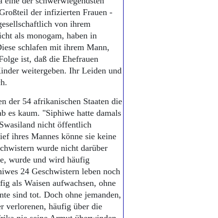
ka eine der schwerwiegendsten
Großteil der infizierten Frauen -
gesellschaftlich von ihrem
icht als monogam, haben in
iese schlafen mit ihrem Mann,
 Folge ist, daß die Ehefrauen
Kinder weitergeben. Ihr Leiden und
h.
n der 54 afrikanischen Staaten die
ab es kaum. "Siphiwe hatte damals
wasiland nicht öffentlich
rief ihres Mannes könne sie keine
chwistern wurde nicht darüber
e, wurde und wird häufig
phiwes 24 Geschwistern leben noch
ufig als Waisen aufwachsen, ohne
nte sind tot. Doch ohne jemanden,
 verlorenen, häufig über die