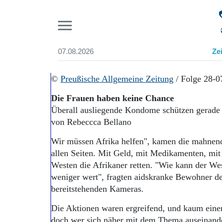
Pr
07.08.2026
Ze
Suchen und finden
Start
©
Preußische Allgemeine Zeitung
/ Folge 28-0
Wer wir sind
Die Frauen haben keine Chance
Aktuelle Ausgabe
Überall ausliegende Kondome schützen gerade 
Abonnenten-Login
von Rebeccca Bellano
Abonnent werden
Abo Prämien
Wir müssen Afrika helfen", kamen die mahnen
Archiv
allen Seiten. Mit Geld, mit Medikamenten, mit
Mediadaten
Westen die Afrikaner retten. "Wie kann der Wes
weniger wert", fragten aidskranke Bewohner de
bereitstehenden Kameras.
Die Aktionen waren ergreifend, und kaum einer
doch wer sich näher mit dem Thema auseinanderse