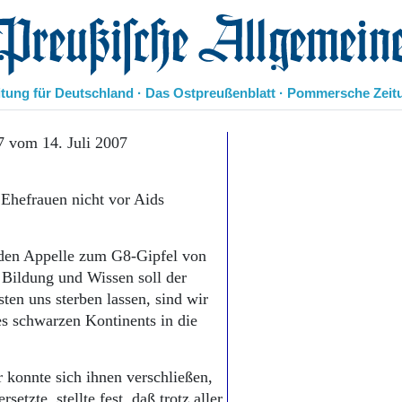
eußische Allgemeine Zeitung
itung für Deutschland · Das Ostpreußenblatt · Pommersche Zeit
Politik
7 vom 14. Juli 2007
Kultur
Wirtschaft
Ehefrauen nicht vor Aids
Panorama
Gesellschaft
Leben
den Appelle zum G8-Gipfel von
Geschichte
 Bildung und Wissen soll der
Ostpreußen
ten uns sterben lassen, sind wir
Pommern
Berlin-Brandenburg
s schwarzen Kontinents in die
Schlesien
Danzig und Westpreußen
 konnte sich ihnen verschließen,
Bücher
tzte, stellte fest, daß trotz aller