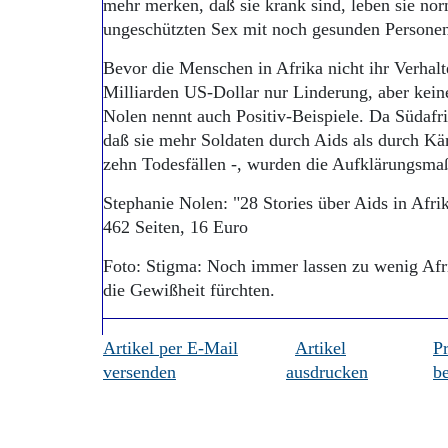
mehr merken, daß sie krank sind, leben sie no
ungeschützten Sex mit noch gesunden Persone
Bevor die Menschen in Afrika nicht ihr Verhal
Milliarden US-Dollar nur Linderung, aber kein
Nolen nennt auch Positiv-Beispiele. Da Südafr
daß sie mehr Soldaten durch Aids als durch Kä
zehn Todesfällen -, wurden die Aufklärungsma
Stephanie Nolen: "28 Stories über Aids in Afri
462 Seiten, 16 Euro
Foto: Stigma: Noch immer lassen zu wenig Afrik
die Gewißheit fürchten.
Artikel per E-Mail
Artikel
P
versenden
ausdrucken
be