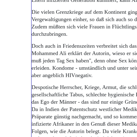
Eltern infizierten Generation kümmert, kann A
Die vielen Grenzkriege auf dem Kontinent ging
Vergewaltigungen einher, so daß sich auch so d
Zudem müßten sich viele Frauen in Flüchtlings
durchzubringen.
Doch auch in Friedenszeiten verbreitet sich da
Mohammed Ali erklärt der Autorin, wieso er sic
muß jeden Tag Sex haben", denn ohne Sex könn
erleiden. Kondome - umständlich und unter se
aber angeblich HIVnegativ.
Despotische Herrscher, Kriege, Armut, die schl
gesellschaftliche Tabus, schlechte hygienisch
das Ego der Männer - das sind nur einige Gründ
Da in Indien der Patentschutz westlicher Medik
Präparate günstig nachgemacht, und so komm
infizierte Afrikaner in den Genuß dieser Medi
Folgen, wie die Autorin belegt. Da viele Krank