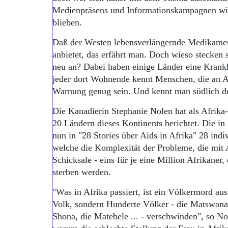
Medienpräsens und Informationskampagnen wic
blieben.
Daß der Westen lebensverlängernde Medikament
anbietet, das erfährt man. Doch wieso stecken 
neu an? Dabei haben einige Länder eine Krankh
jeder dort Wohnende kennt Menschen, die an A
Warnung genug sein. Und kennt man südlich 
Die Kanadierin Stephanie Nolen hat als Afrika-
20 Ländern dieses Kontinents berichtet. Die in 
nun in "28 Stories über Aids in Afrika" 28 indi
welche die Komplexität der Probleme, die mit A
Schicksale - eins für je eine Million Afrikaner,
sterben werden.
"Was in Afrika passiert, ist ein Völkermord aus
Volk, sondern Hunderte Völker - die Matswana,
Shona, die Matebele ... - verschwinden", so Nol