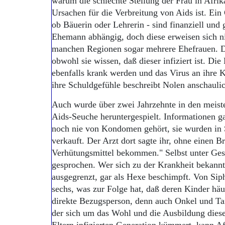
warum die schlechte Stellung der Frau in Afri
Ursachen für die Verbreitung von Aids ist. Ein 
ob Bäuerin oder Lehrerin - sind finanziell und 
Ehemann abhängig, doch diese erweisen sich n
manchen Regionen sogar mehrere Ehefrauen. D
obwohl sie wissen, daß dieser infiziert ist. Die
ebenfalls krank werden und das Virus an ihre 
ihre Schuldgefühle beschreibt Nolen anschaulic
Auch wurde über zwei Jahrzehnte in den meiste
Aids-Seuche heruntergespielt. Informationen g
noch nie von Kondomen gehört, sie wurden in S
verkauft. Der Arzt dort sagte ihr, ohne einen B
Verhütungsmittel bekommen." Selbst unter Ges
gesprochen. Wer sich zu der Krankheit bekannt
ausgegrenzt, gar als Hexe beschimpft. Von Si
sechs, was zur Folge hat, daß deren Kinder hä
direkte Bezugsperson, denn auch Onkel und Ta
der sich um das Wohl und die Ausbildung dieser