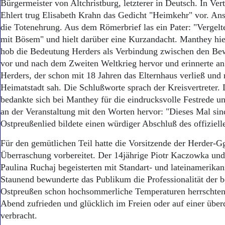
Bürgermeister von Altchristburg, letzterer in Deutsch. In Ver
Ehlert trug Elisabeth Krahn das Gedicht "Heimkehr" vor. Ansc
die Totenehrung. Aus dem Römerbrief las ein Pater: "Vergel
mit Bösem" und hielt darüber eine Kurzandacht. Manthey hiel
hob die Bedeutung Herders als Verbindung zwischen den B
vor und nach dem Zweiten Weltkrieg hervor und erinnerte an
Herders, der schon mit 18 Jahren das Elternhaus verließ und 
Heimatstadt sah. Die Schlußworte sprach der Kreisvertreter
bedankte sich bei Manthey für die eindrucksvolle Festrede u
an der Veranstaltung mit den Worten hervor: "Dieses Mal sin
Ostpreußenlied bildete einen würdiger Abschluß des offizielle
Für den gemütlichen Teil hatte die Vorsitzende der Herder-G
Überraschung vorbereitet. Der 14jährige Piotr Kaczowka und
Paulina Ruchaj begeisterten mit Standart- und lateinamerika
Staunend bewunderte das Publikum die Professionalität der b
Ostpreußen schon hochsommerliche Temperaturen herrschten
Abend zufrieden und glücklich im Freien oder auf einer über
verbracht.