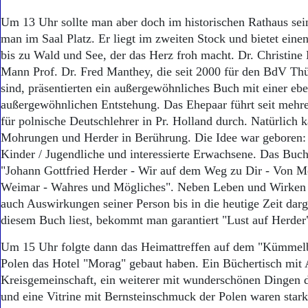
Um 13 Uhr sollte man aber doch im historischen Rathaus se
man im Saal Platz. Er liegt im zweiten Stock und bietet einen
bis zu Wald und See, der das Herz froh macht. Dr. Christine
Mann Prof. Dr. Fred Manthey, die seit 2000 für den BdV Thür
sind, präsentierten ein außergewöhnliches Buch mit einer eb
außergewöhnlichen Entstehung. Das Ehepaar führt seit mehr
für polnische Deutschlehrer in Pr. Holland durch. Natürlich 
Mohrungen und Herder in Berührung. Die Idee war geboren: 
Kinder / Jugendliche und interessierte Erwachsene. Das Buch
"Johann Gottfried Herder - Wir auf dem Weg zu Dir - Von M
Weimar - Wahres und Mögliches". Neben Leben und Wirken H
auch Auswirkungen seiner Person bis in die heutige Zeit dar
diesem Buch liest, bekommt man garantiert "Lust auf Herder
Um 15 Uhr folgte dann das Heimattreffen auf dem "Kümmelb
Polen das Hotel "Morag" gebaut haben. Ein Büchertisch mit
Kreisgemeinschaft, ein weiterer mit wunderschönen Dingen 
und eine Vitrine mit Bernsteinschmuck der Polen waren star