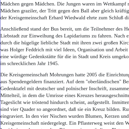
Mädchen gegen Mädchen. Die Jungen waren im Wettkampf ro
Mädchen graziler, der Tritt gegen den Ball aber gleich kräft
der Kreisgemeinschaft Erhard Wiedwald ehrte zum Schluß di
Anschließend stand der Bus bereit, um die Teilnehmer des H
Liebstadt zur Einweihung des Lapidariums zu fahren. Nach
durch die hügelige liebliche Stadt mit ihren zwei großen Kir
was Holger Feddrich mit viel Ideen, Organisation und Arbeit 
eine würdige Gedenkstätte für die in Stadt und Kreis umg
im schrecklichen Jahr 1945.
Die Kreisgemeinschaft Mohrungen hatte 2005 die Einrichtun
aus Spendengeldern finanziert. Auf dem "oberländischen" Berg
Gedenktafel mit deutscher und polnischer Inschrift, zusamm
Mittelteil, in dem die Umrisse eines Kreuzes herausgeschnit
Tageslicht wie tröstend hindurch scheint, aufgestellt. Inmitte
sind vier Quader so angeordnet, daß sie ein Kreuz bilden. 
eingraviert. In den vier Nischen wurden Blumen, Kerzen und
Kreisgemeinschaft niedergelegt. Ein Pflasterweg weist den 