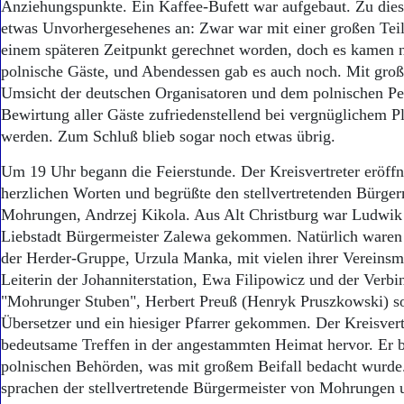
Anziehungspunkte. Ein Kaffee-Bufett war aufgebaut. Zu diese
etwas Unvorhergesehenes an: Zwar war mit einer großen Tei
einem späteren Zeitpunkt gerechnet worden, doch es kamen
polnische Gäste, und Abendessen gab es auch noch. Mit groß
Umsicht der deutschen Organisatoren und dem polnischen Pe
Bewirtung aller Gäste zufriedenstellend bei vergnüglichem P
werden. Zum Schluß blieb sogar noch etwas übrig.
Um 19 Uhr begann die Feierstunde. Der Kreisvertreter eröffn
herzlichen Worten und begrüßte den stellvertretenden Bürger
Mohrungen, Andrzej Kikola. Aus Alt Christburg war Ludwik
Liebstadt Bürgermeister Zalewa gekommen. Natürlich waren 
der Herder-Gruppe, Urzula Manka, mit vielen ihrer Vereinsmi
Leiterin der Johanniterstation, Ewa Filipowicz und der Verb
"Mohrunger Stuben", Herbert Preuß (Henryk Pruszkowski) s
Übersetzer und ein hiesiger Pfarrer gekommen. Der Kreisvert
bedeutsame Treffen in der angestammten Heimat hervor. Er b
polnischen Behörden, was mit großem Beifall bedacht wurde
sprachen der stellvertretende Bürgermeister von Mohrungen 