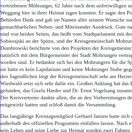
vertriebenen Möhrunger, 62 Jahre nach dem unfreiwilligen u
Weggang hier in ihrer Heimat tagen konnten. Er sagte den Po
Behörden Dank und gab im Namen aller seinem Wunsche na
gutnachbarlichen Neben- und Miteinander Ausdruck. Gute na
sind von beiden Seiten, das heißt vom Stadtparlament mit d
Sobierajski an der Spitze, und der Kreisgemeinschaft Mohrun
Dombrowski berichtete von den Projekten der Kreisgemeinsc
natürlich mit dem Bürgermeister der Stadt Mohrungen vertrag
worden sind. Er bedankte sich bei den Mohrungern für die S
sie hätte es kein Lapidarium und keine Mohrunger Stube geg
den Jugendlichen liegt der Kreisgemeinschaft sehr am Herze
Wiedwald setzt sich sehr dafür ein. Großen Anklang hat das
gefunden, das Gisela Harder und Dr. Ernst Vogelsang zusamm
Der Kreisvertreter dankte allen, die an den Vorbereitungen de
mitgewirkt hatten und schloß damit die Versammlung.
Das langjährige Kreistagsmitglied Gerhard Janzen hatte sich
außerhalb des offiziellen Programms einfallen lassen. Nach 
sein Leben und seine Liebe zur Heimat wurden zwei Fahnen g