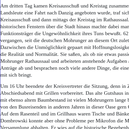
Am dritten Tag kamen Kreisausschuß und Kreistag zusamme
Landsleute eine Fahrt nach Danzig angeboten wurde, traf sich
Kreisausschuß und dann mittags der Kreistag im Rathaussaal.
historischen Fenstern über die Stadt hinaus machte dabei ma
Funktionsträger die Ungewöhnlichkeit ihres Tuns bewußt. 62
vergangen, seit die deutschen Mohrunger an diesem Ort zuletz
Dazwischen die Unmöglichkeit gepaart mit Hoffnungslosigkeit
die Realität und Normalität. Sie saßen, als ob nie etwas passi
Mohrunger Rathaussaal und arbeiteten anstehende Aufgaben 
Anträge ab und besprachen noch viele andere Dinge, die ein
mit sich bringt.
Um 16 Uhr beendete der Kreisvertreter die Sitzung, denn in 
Abschiedsabend mit Grillen vorbereitet. Das alte Gutshaus in
mit ebenso altem Baumbestand ist vielen Mohrungern lange 
von den Busreisenden in anderen Jahren in dieser Oase gern
Auf dem Rasenteil und im Grillhaus waren Tische und Bänke 
Dombrowski konnte aber ohne Probleme per Mikrofon die Mi
Versammlung abhalten. Er wies auf die historische Begebenhe