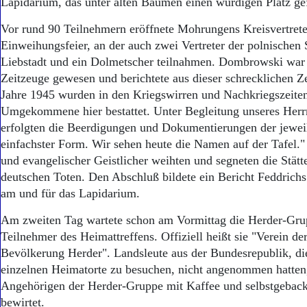
Lapidarium, das unter alten Bäumen einen würdigen Platz ge
Vor rund 90 Teilnehmern eröffnete Mohrungens Kreisvertrete
Einweihungsfeier, an der auch zwei Vertreter der polnischen
Liebstadt und ein Dolmetscher teilnahmen. Dombrowski war 
Zeitzeuge gewesen und berichtete aus dieser schrecklichen Z
Jahre 1945 wurden in den Kriegswirren und Nachkriegszeite
Umgekommene hier bestattet. Unter Begleitung unseres Herr
erfolgten die Beerdigungen und Dokumentierungen der jewei
einfachster Form. Wir sehen heute die Namen auf der Tafel." 
und evangelischer Geistlicher weihten und segneten die Stätt
deutschen Toten. Den Abschluß bildete ein Bericht Feddrichs
am und für das Lapidarium.
Am zweiten Tag wartete schon am Vormittag die Herder-Gru
Teilnehmer des Heimattreffens. Offiziell heißt sie "Verein d
Bevölkerung Herder". Landsleute aus der Bundesrepublik, di
einzelnen Heimatorte zu besuchen, nicht angenommen hatte
Angehörigen der Herder-Gruppe mit Kaffee und selbstgeba
bewirtet.