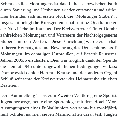
Aktuelle Ausgabe
Schmuckstück Mohrungens ist das Rathaus. Inzwischen ist de
Abonnenten-Login
durch Sanierung und Umbauten wieder entstanden und wirkt 
Abonnent werden
Hier befinden sich im ersten Stock die "Mohrunger Stuben".
Abo Prämien
Insgesamt belegt die Kreisgemeinschaft mit 52 Quadratmeter
Archiv
der Nutzfläche im Rathaus. Der Kreisvertreter Günter Dombr
Mediadaten
zahlreichen Mohrungern und Vertretern der Nachfolgegenera
Kontakt
Stuben" mit den Worten: "Diese Einrichtung wurde zur Erhal
Impressum
früheren Heimatgutes und Bewahrung des Deutschtums bis 1
Datenschutz
Mohrungen, im damaligen Ostpreußen, auf Beschluß unseres 
Jahren 2005/6 erschaffen. Dies war möglich dank der Spenden
die Heimat 1945 unter ungewöhnlichen Bedingungen verlass
Dombrowski dankte Hartmut Krause und den anderen Organi
Schluß wünschte der Kreisvertreter der Heimatstube ein eher
Bestehen.
Der "Kümmelberg" - bis zum Zweiten Weltkrieg eine Sportstä
Jugendherberge, heute eine Sportanlage mit dem Hotel "Mor
Austragungsort eines Fußballtuniers von zehn- bis zwölfjähr
fünf Schulen nahmen sieben Mannschaften daran teil. Junge