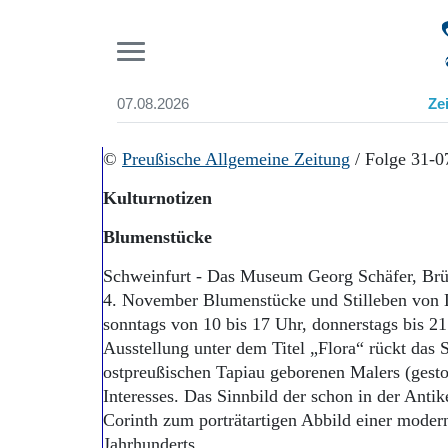
Pr
07.08.2026
Ze
Suchen und finden
Start
©
Preußische Allgemeine Zeitung
/ Folge 31-0
Wer wir sind
Kulturnotizen
Aktuelle Ausgabe
Abonnenten-Login
Blumenstücke
Abonnent werden
Abo Prämien
Schweinfurt - Das Museum Georg Schäfer, Brüc
Archiv
4. November Blumenstücke und Stilleben von L
Mediadaten
sonntags von 10 bis 17 Uhr, donnerstags bis 21 
Ausstellung unter dem Titel „Flora“ rückt das
ostpreußischen Tapiau geborenen Malers (gesto
Interesses. Das Sinnbild der schon in der Antik
Corinth zum porträtartigen Abbild einer moder
Jahrhunderts.