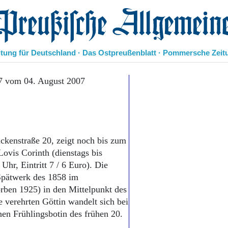
eußische Allgemeine Zeitung
itung für Deutschland · Das Ostpreußenblatt · Pommersche Zeit
Politik
7 vom 04. August 2007
Kultur
Wirtschaft
Panorama
Gesellschaft
Leben
kenstraße 20, zeigt noch bis zum
Geschichte
ovis Corinth (dienstags bis
Ostpreußen
Uhr, Eintritt 7 / 6 Euro). Die
Pommern
 Spätwerk des 1858 im
Berlin-Brandenburg
rben 1925) in den Mittelpunkt des
Schlesien
e verehrten Göttin wandelt sich bei
Danzig und Westpreußen
nen Frühlingsbotin des frühen 20.
Bücher