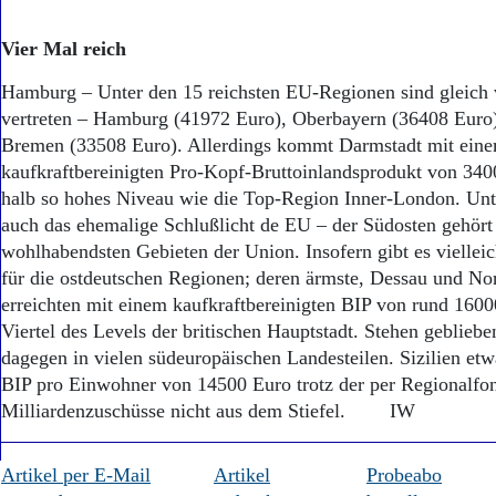
Aktuelle Ausgabe
Abonnenten-Login
Vier Mal reich
Abonnent werden
Abo Prämien
Hamburg – Unter den 15 reichsten EU-Regionen sind gleich 
Archiv
vertreten – Hamburg (41972 Euro), Oberbayern (36408 Euro
Mediadaten
Bremen (33508 Euro). Allerdings kommt Darmstadt mit ein
Kontakt
kaufkraftbereinigten Pro-Kopf-Bruttoinlandsprodukt von 340
Impressum
halb so hohes Niveau wie die Top-Region Inner-London. Unte
Datenschutz
auch das ehemalige Schlußlicht de EU – der Südosten gehört
wohlhabendsten Gebieten der Union. Insofern gibt es viellei
für die ostdeutschen Regionen; deren ärmste, Dessau und No
erreichten mit einem kaufkraftbereinigten BIP von rund 1600
Viertel des Levels der britischen Hauptstadt. Stehen geblieben
dagegen in vielen südeuropäischen Landesteilen. Sizilien e
BIP pro Einwohner von 14500 Euro trotz der per Regionalfon
Milliardenzuschüsse nicht aus dem Stiefel. IW
Artikel per E-Mail
Artikel
Probeabo