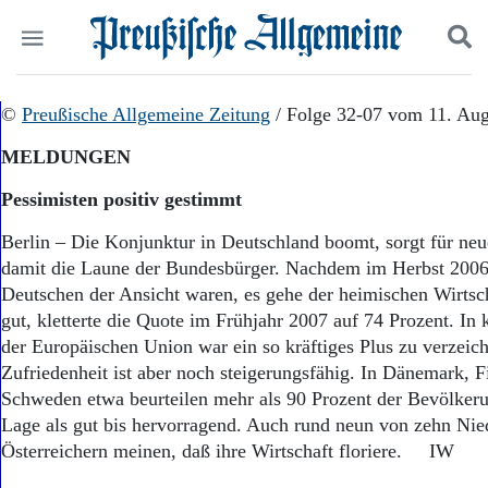
Politik
©
Preußische Allgemeine Zeitung
Suchen und finden
/ Folge 32-07 vom 11. Aug
Kultur
MELDUNGEN
Wirtschaft
Panorama
Pessimisten positiv gestimmt
Gesellschaft
Leben
Berlin – Die Konjunktur in Deutschland boomt, sorgt für neu
Geschichte
damit die Laune der Bundesbürger. Nachdem im Herbst 2006 
Ostpreußen
Deutschen der Ansicht waren, es gehe der heimischen Wirtsch
Pommern
gut, kletterte die Quote im Frühjahr 2007 auf 74 Prozent. I
Berlin-Brandenburg
der Europäischen Union war ein so kräftiges Plus zu verzeic
Schlesien
Zufriedenheit ist aber noch steigerungsfähig. In Dänemark, 
Danzig und Westpreußen
Schweden etwa beurteilen mehr als 90 Prozent der Bevölker
Bücher
Lage als gut bis hervorragend. Auch rund neun von zehn Nie
Start
Österreichern meinen, daß ihre Wirtschaft floriere. IW
Wer wir sind