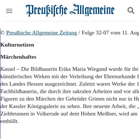
Politik
©
Preußische Allgemeine Zeitung
Suchen und finden
/ Folge 32-07 vom 11. Aug
Kultur
Kulturnotizen
Wirtschaft
Panorama
Märchenhaftes
Gesellschaft
Leben
Kassel – Die Bildhauerin Erika Maria Wiegand wurde für ihr
Geschichte
künstlerisches Wirken mit der Verleihung der Ehrenurkunde 
Ostpreußen
des Landes Hessen ausgezeichnet. Zuletzt waren Werke der 
Pommern
Fachbildhauerin, die durch ihre sakralen Arbeiten und vor al
Berlin-Brandenburg
Figuren zu den Märchen der Gebrüder Grimm nicht nur in Hes
Schlesien
der Kassler Königsgalerie zu sehen. Ihre neueste Arbeit, die
Danzig und Westpreußen
Ziehbrunnen in Volkerode auf dem Hohen Meißner, wird am
Bücher
enthüllt.
Start
Wer wir sind