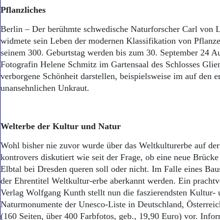
Aktuelle Ausgabe
Pflanzliches
Abonnenten-Login
Abonnent werden
Berlin – Der berühmte schwedische Naturforscher Carl von 
Abo Prämien
widmete sein Leben der modernen Klassifikation von Pflanze
Archiv
seinem 300. Geburtstag werden bis zum 30. September 24 A
Mediadaten
Fotografin Helene Schmitz im Gartensaal des Schlosses Glieni
Kontakt
verborgene Schönheit darstellen, beispielsweise im auf den e
Impressum
unansehnlichen Unkraut.
Datenschutz
Welterbe der Kultur und Natur
Wohl bisher nie zuvor wurde über das Weltkulturerbe auf der
kontrovers diskutiert wie seit der Frage, ob eine neue Brücke
Elbtal bei Dresden queren soll oder nicht. Im Falle eines Ba
der Ehrentitel Weltkultur-erbe aberkannt werden. Ein pracht
Verlag Wolfgang Kunth stellt nun die faszierendsten Kultur-
Naturmonumente der Unesco-Liste in Deutschland, Österreic
(160 Seiten, über 400 Farbfotos, geb., 19,90 Euro) vor. Info