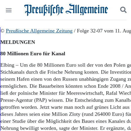
Politik
©
Preußische Allgemeine Zeitung
Suchen und finden
/ Folge 32-07 vom 11. Aug
Kultur
MELDUNGEN
Wirtschaft
Panorama
80 Millionen Euro für Kanal
Gesellschaft
Leben
Elbing – Um die 80 Millionen Euro soll der von den Polen g
Geschichte
Stichkanals durch die Frische Nehrung kosten. Die Investitio
Ostpreußen
seinem Hafen einen von den Russen unabhängigen Zugang z
Pommern
ermöglichen. Die Bauarbeiten könnten schon Ende 2008 / An
Berlin-Brandenburg
ließ der polnische Minister für Meereswirtschaft, Rafal Wiec
Schlesien
Presse-Agentur (PAP) wissen. Die Entscheidung zum Kanalb
Danzig und Westpreußen
getroffen worden. Jetzt warte man noch auf grünes Licht aus
Bücher
dieses Jahres seien eine Million Zloty (rund 264000 Euro) fü
Start
einer Studie über die Möglichkeit des Baues eines Kanales du
Wer wir sind
Nehrung bewilligt worden, sagte der Minister. Er ergänzte, d