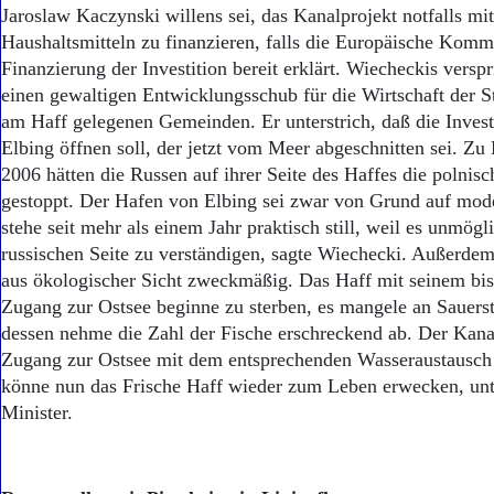
Aktuelle Ausgabe
Jaroslaw Kaczynski willens sei, das Kanalprojekt notfalls mi
Abonnenten-Login
Haushaltsmitteln zu finanzieren, falls die Europäische Kommi
Abonnent werden
Finanzierung der Investition bereit erklärt. Wiecheckis versp
Abo Prämien
einen gewaltigen Entwicklungsschub für die Wirtschaft der S
Archiv
am Haff gelegenen Gemeinden. Er unterstrich, daß die Inves
Mediadaten
Elbing öffnen soll, der jetzt vom Meer abgeschnitten sei. Zu
Kontakt
2006 hätten die Russen auf ihrer Seite des Haffes die polnisc
Impressum
gestoppt. Der Hafen von Elbing sei zwar von Grund auf moder
Datenschutz
stehe seit mehr als einem Jahr praktisch still, weil es unmögli
russischen Seite zu verständigen, sagte Wiechecki. Außerdem 
aus ökologischer Sicht zweckmäßig. Das Haff mit seinem bis
Zugang zur Ostsee beginne zu sterben, es mangele an Sauerst
dessen nehme die Zahl der Fische erschreckend ab. Der Kana
Zugang zur Ostsee mit dem entsprechenden Wasseraustausch
könne nun das Frische Haff wieder zum Leben erwecken, unte
Minister.