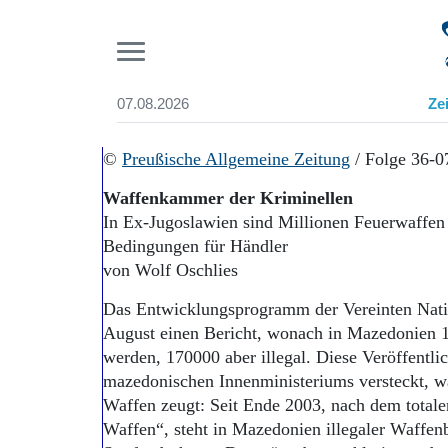
Pr
07.08.2026
Ze
Suchen und finden
Start
©
Preußische Allgemeine Zeitung
/ Folge 36-0
Wer wir sind
Waffenkammer der Kriminellen
Aktuelle Ausgabe
In Ex-Jugoslawien sind Millionen Feuerwaffen 
Abonnenten-Login
Bedingungen für Händler
Abonnent werden
Abo Prämien
von Wolf Oschlies
Archiv
Das Entwicklungsprogramm der Vereinten Nati
Mediadaten
August einen Bericht, wonach in Mazedonien 1
werden, 170000 aber illegal. Diese Veröffentli
mazedonischen Innenministeriums versteckt, wa
Waffen zeugt: Seit Ende 2003, nach dem total
Waffen“, steht in Mazedonien illegaler Waffenb