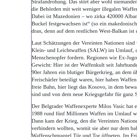
Strafandrohung. Das stört aber wohl niemanden
die Behörden mit weit weniger illegalen Waffe
Dabei ist Mazedonien – wo zirka 420000 Alban
Buckel festgewachsen ist“ (so ein makedonische
dran, denn auf dem restlichen West-Balkan ist 
Laut Schätzungen der Vereinten Nationen sind 
Klein- und Leichtwaffen (SALW) im Umlauf, di
Menschenopfer fordern. Regionen wie Ex-Jugos
Gewicht: Hier ist der Waffenkult seit Jahrhunde
90er Jahren ein blutiger Bürgerkrieg, an dem 
Freischärler beteiligt waren, hier haben Waffe
freie Bahn, hier liegt das Kosovo, in dem bew
sind und von dem neue Kriegsgefahr für ganz 
Der Belgrader Waffenexperte Milos Vasic hat e
1988 rund fünf Millionen Waffen im Umlauf war
Dann kam der Krieg, den die Vereinten Natio
verhindern wollten, womit sie aber nur dem ba
Waffenschmuggel Tür und Tor öffneten. Im F