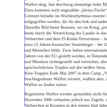
Waffen tätig, fast durchweg ehemalige hohe Mil
Dazu kommen noch ungezählte „kleine Fische“
Grenzen beinahe im Wochenrhythmus enorme M
aufgegriffen werden, die für den Irak und and
Dasselbe Bild bietet Bosnien, wo im Krieg „je
heute durch die Verstrickung des Landes in das 
Verbrechen und dem El-Kaida-Terrorismus – lau
etwa 15 Jahren bosnischer Staatsbürger – der 
und Menschen blüht. Zwar haben internationale
Jahren von der EU gestellt werden, in Dutzen
und Munition sichergestellt und vernichtet, abe
sprichwörtlichen Tropfen auf den heißen Ste
Kfor-Truppen Ende Mai 2007 in dem Camp „Vic
beschlagnahmte Waffen zerstört, wußten aber, 
Waffen zu finden wären.
Registrierte Waffen werden gemeinhin nicht fü
Dezember 2006 verlautete jedoch aus Zagreb, 
Verbrechen in Kroatien in den letzten fünf Jah