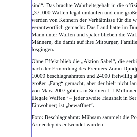
sind“. Das brachte Wahrheitsgehalt in die offiz
„371000 Waffen legal umlaufen und eine große 
werden von Kennern der Verhältnisse für die 
verantwortlich gemacht: Das Land hatte im Bürg
Mann unter Waffen und später blieben die Waff
Männern, die damit auf ihre Mitbürger, Familie
losgingen.
Ohne Effekt blieb die „Aktion Säbel“, die se
nach der Ermordung des Premiers Zoran Djind
10000 beschlagnahmten und 24000 freiwillig a
großer „Fang“ gemacht, aber der hielt nicht la
von März 2007 gibt es in Serbien 1,1 Millionen
illegale Waffen“ – jeder zweite Haushalt in Se
Einwohner) ist „bewaffnet“.
Foto: Beschlagnahmt: Mühsam sammelt die Poli
Armeedepots entwendet wurden.