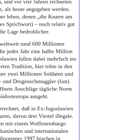
, und vor vier Jahren rechneten
n, als heute angegeben werden.
er leben, denen „die Knarre am
s Sprichwort) – noch relativ gut
die Lage bedrohlicher.
weltweit rund 600 Millionen
e jedes Jahr eine halbe Million
lawien fallen dabei mehrfach ins
rten Tradition, hier tobte in den
über zwei Millionen Soldaten und
n- und Drogenschmuggler (fast)
affnete Anschläge tägliche Norm
Südosteuropa ausgeht.
rrechnet, daß in Ex-Jugoslawien
en, davon drei Viertel illegale.
nen mit einem Waffenembargo
lkanischen und internationalen
rühsommer 1997 brachen in