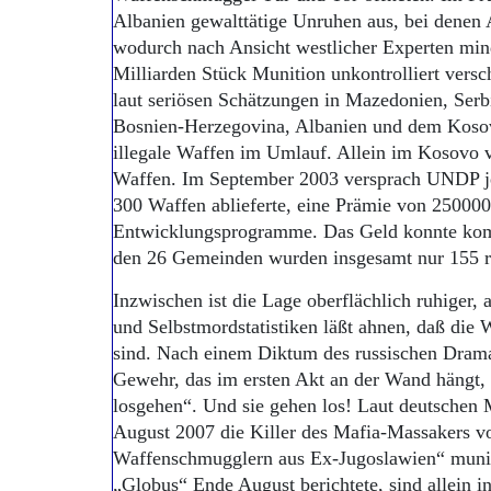
Albanien gewalttätige Unruhen aus, bei denen
wodurch nach Ansicht westlicher Experten min
Milliarden Stück Munition unkontrolliert ver
laut seriösen Schätzungen in Mazedonien, Serb
Bosnien-Herzegovina, Albanien und dem Kosov
illegale Waffen im Umlauf. Allein im Kosovo 
Waffen. Im September 2003 versprach UNDP j
300 Waffen ablieferte, eine Prämie von 250000
Entwicklungsprogramme. Das Geld konnte komp
den 26 Gemeinden wurden insgesamt nur 155 ro
Inzwischen ist die Lage oberflächlich ruhiger, 
und Selbstmordstatistiken läßt ahnen, daß die
sind. Nach einem Diktum des russischen Dram
Gewehr, das im ersten Akt an der Wand hängt,
losgehen“. Und sie gehen los! Laut deutschen 
August 2007 die Killer des Mafia-Massakers v
Waffenschmugglern aus Ex-Jugoslawien“ munit
„Globus“ Ende August berichtete, sind allein 