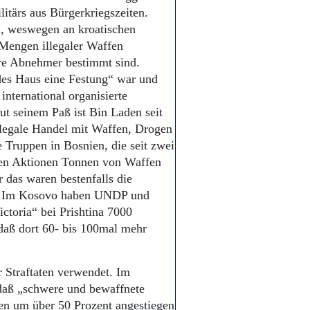
itärs aus Bürgerkriegszeiten.
, weswegen an kroatischen
engen illegaler Waffen
ere Abnehmer bestimmt sind.
des Haus eine Festung“ war und
international organisierte
t seinem Paß ist Bin Laden seit
illegale Handel mit Waffen, Drogen
 Truppen in Bosnien, die seit zwei
den Aktionen Tonnen von Waffen
r das waren bestenfalls die
in. Im Kosovo haben UNDP und
toria“ bei Prishtina 7000
daß dort 60- bis 100mal mehr
r Straftaten verwendet. Im
daß „schwere und bewaffnete
ren um über 50 Prozent angestiegen