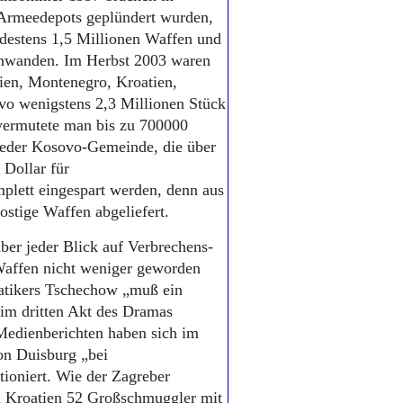
 Armeedepots geplündert wurden,
destens 1,5 Millionen Waffen und
schwanden. Im Herbst 2003 waren
ien, Montenegro, Kroatien,
o wenigstens 2,3 Millionen Stück
vermutete man bis zu 700000
eder Kosovo-Gemeinde, die über
 Dollar für
lett eingespart werden, denn aus
stige Waffen abgeliefert.
aber jeder Blick auf Verbrechens-
 Waffen nicht weniger geworden
atikers Tschechow „muß ein
 im dritten Akt des Dramas
Medienberichten haben sich im
on Duisburg „bei
ioniert. Wie der Zagreber
in Kroatien 52 Großschmuggler mit