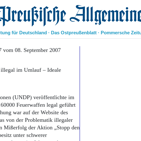
eußische Allgemeine Zeitung
itung für Deutschland · Das Ostpreußenblatt · Pommersche Zeit
Politik
7 vom 08. September 2007
Kultur
Wirtschaft
illegal im Umlauf – Ideale
Panorama
Gesellschaft
Leben
Geschichte
onen (UNDP) veröffentlichte im
Ostpreußen
60000 Feuerwaffen legal geführt
Pommern
Berlin-Brandenburg
chung war auf der Website des
Schlesien
s von der Problematik illegaler
Danzig und Westpreußen
en Mißerfolg der Aktion „Stopp den
Bücher
esitz unter schwerer