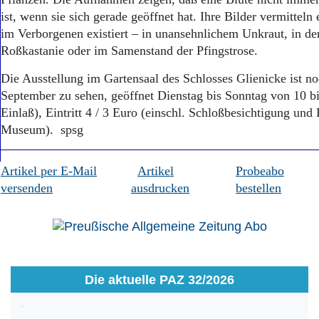
Aktuelle Ausgabe
ist, wenn sie sich gerade geöffnet hat. Ihre Bilder vermitteln
Abonnenten-Login
Abonnent werden
im Verborgenen existiert – in unansehnlichem Unkraut, in de
Abo Prämien
Roßkastanie oder im Samenstand der Pfingstrose.
Archiv
Die Ausstellung im Gartensaal des Schlosses Glienicke ist no
Mediadaten
September zu sehen, geöffnet Dienstag bis Sonntag von 10 bi
Kontakt
Einlaß), Eintritt 4 / 3 Euro (einschl. Schloßbesichtigung und
Impressum
Museum). spsg
Datenschutz
Artikel per E-Mail
Artikel
Probeabo
versenden
ausdrucken
bestellen
Die aktuelle PAZ 32/2026