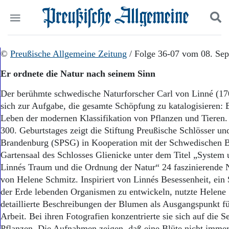
Politik
©
Preußische Allgemeine Zeitung
Suchen und finden
/ Folge 36-07 vom 08. Se
Kultur
Er ordnete die Natur nach seinem Sinn
Wirtschaft
Panorama
Der berühmte schwedische Naturforscher Carl von Linné (1
Gesellschaft
sich zur Aufgabe, die gesamte Schöpfung zu katalogisieren: 
Leben
Leben der modernen Klassifikation von Pflanzen und Tieren.
Geschichte
300. Geburtstages zeigt die Stiftung Preußische Schlösser un
Ostpreußen
Brandenburg (SPSG) in Kooperation mit der Schwedischen B
Pommern
Berlin-Brandenburg
Gartensaal des Schlosses Glienicke unter dem Titel „System 
Schlesien
Linnés Traum und die Ordnung der Natur“ 24 faszinierende 
Danzig und Westpreußen
von Helene Schmitz. Inspiriert von Linnés Besessenheit, ein 
Bücher
der Erde lebenden Organismen zu entwickeln, nutzte Helene
detaillierte Beschreibungen der Blumen als Ausgangspunkt für
Start
Arbeit. Bei ihren Fotografien konzentrierte sie sich auf die Se
Wer wir sind
Pflanzen. Die Aufnahmen zeigen, daß eine Blüte nicht imme