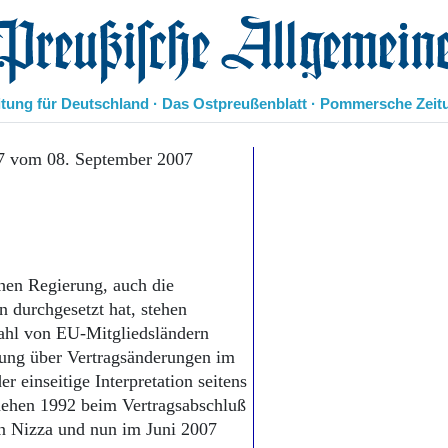
eußische Allgemeine Zeitung
itung für Deutschland · Das Ostpreußenblatt · Pommersche Zeit
Politik
7 vom 08. September 2007
Kultur
Wirtschaft
Panorama
Gesellschaft
Leben
chen Regierung, auch die
Geschichte
durchgesetzt hat, stehen
Ostpreußen
Zahl von EU-Mitgliedsländern
Pommern
Berlin-Brandenburg
gung über Vertragsänderungen im
Schlesien
einseitige Interpretation seitens
Danzig und Westpreußen
chehen 1992 beim Vertragsabschluß
Bücher
n Nizza und nun im Juni 2007