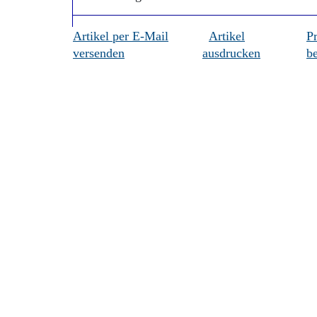
Artikel per E-Mail
Artikel
P
versenden
ausdrucken
be