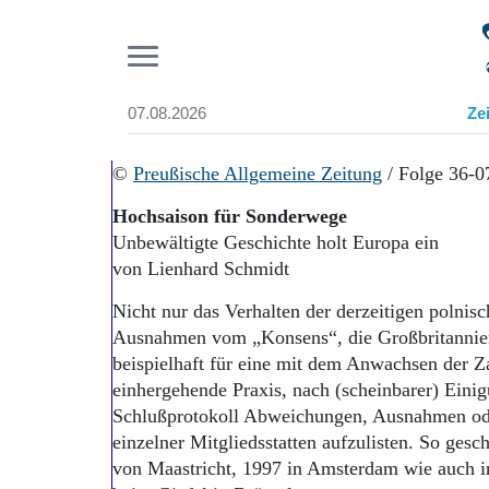
Pr
07.08.2026
Ze
Suchen und finden
Start
©
Preußische Allgemeine Zeitung
/ Folge 36-0
Wer wir sind
Hochsaison für Sonderwege
Aktuelle Ausgabe
Unbewältigte Geschichte holt Europa ein
Abonnenten-Login
von Lienhard Schmidt
Abonnent werden
Abo Prämien
Nicht nur das Verhalten der derzeitigen polnis
Archiv
Ausnahmen vom „Konsens“, die Großbritannien 
Mediadaten
beispielhaft für eine mit dem Anwachsen der 
einhergehende Praxis, nach (scheinbarer) Eini
Schlußprotokoll Abweichungen, Ausnahmen oder 
einzelner Mitgliedsstatten aufzulisten. So ges
von Maastricht, 1997 in Amsterdam wie auch i