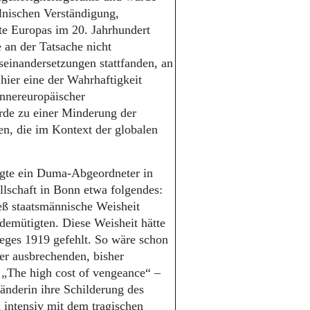
olnischen Verständigung,
te Europas im 20. Jahrhundert
e an der Tatsache nicht
einandersetzungen stattfanden, an
hier eine der Wahrhaftigkeit
innereuropäischer
rde zu einer Minderung der
en, die im Kontext der globalen
te ein Duma-Abgeordneter in
lschaft in Bonn etwa folgendes:
ß staatsmännische Weisheit
 demütigten. Diese Weisheit hätte
eges 1919 gefehlt. So wäre schon
er ausbrechenden, bisher
 „The high cost of vengeance“ –
änderin ihre Schilderung des
h intensiv mit dem tragischen