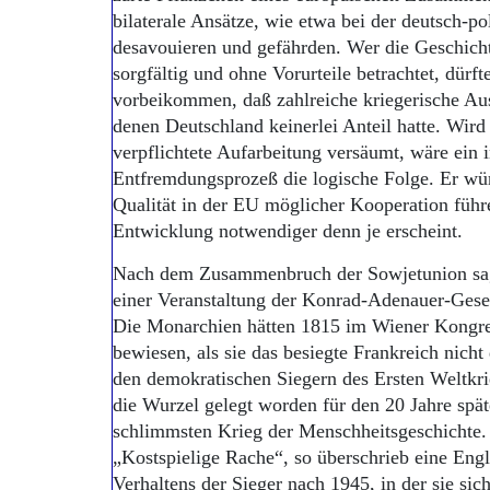
bilaterale Ansätze, wie etwa bei der deutsch-p
desavouieren und gefährden. Wer die Geschich
sorgfältig und ohne Vorurteile betrachtet, dürft
vorbeikommen, daß zahlreiche kriegerische Aus
denen Deutschland keinerlei Anteil hatte. Wird 
verpflichtete Aufarbeitung versäumt, wäre ein 
Entfremdungsprozeß die logische Folge. Er wü
Qualität in der EU möglicher Kooperation führ
Entwicklung notwendiger denn je erscheint.
Nach dem Zusammenbruch der Sowjetunion sag
einer Veranstaltung der Konrad-Adenauer-Gesel
Die Monarchien hätten 1815 im Wiener Kongre
bewiesen, als sie das besiegte Frankreich nicht
den demokratischen Siegern des Ersten Weltkri
die Wurzel gelegt worden für den 20 Jahre spät
schlimmsten Krieg der Menschheitsgeschichte.
„Kostspielige Rache“, so überschrieb eine Engl
Verhaltens der Sieger nach 1945, in der sie sic