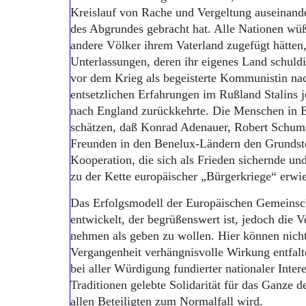
Kreislauf von Rache und Vergeltung auseinande
des Abgrundes gebracht hat. Alle Nationen wüß
andere Völker ihrem Vaterland zugefügt hätten
Unterlassungen, deren ihr eigenes Land schuldig
vor dem Krieg als begeisterte Kommunistin na
entsetzlichen Erfahrungen im Rußland Stalins 
nach England zurückkehrte. Die Menschen in E
schätzen, daß Konrad Adenauer, Robert Schuma
Freunden in den Benelux-Ländern den Grundstei
Kooperation, die sich als Frieden sichernde un
zu der Kette europäischer „Bürgerkriege“ erwie
Das Erfolgsmodell der Europäischen Gemeinsc
entwickelt, der begrüßenswert ist, jedoch die 
nehmen als geben zu wollen. Hier können nich
Vergangenheit verhängnisvolle Wirkung entfal
bei aller Würdigung fundierter nationaler Inter
Traditionen gelebte Solidarität für das Ganze d
allen Beteiligten zum Normalfall wird.