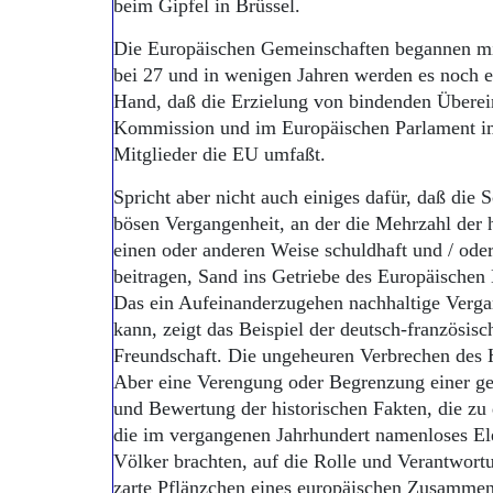
beim Gipfel in Brüssel.
Die Europäischen Gemeinschaften begannen mit 
bei 27 und in wenigen Jahren werden es noch ei
Hand, daß die Erzielung von bindenden Überein
Kommission und im Europäischen Parlament im
Mitglieder die EU umfaßt.
Spricht aber nicht auch einiges dafür, daß die 
bösen Vergangenheit, an der die Mehrzahl der h
einen oder anderen Weise schuldhaft und / oder
beitragen, Sand ins Getriebe des Europäischen
Das ein Aufeinanderzugehen nachhaltige Verga
kann, zeigt das Beispiel der deutsch-französis
Freundschaft. Die ungeheuren Verbrechen des 
Aber eine Verengung oder Begrenzung einer g
und Bewertung der historischen Fakten, die zu 
die im vergangenen Jahrhundert namenloses El
Völker brachten, auf die Rolle und Verantwort
zarte Pflänzchen eines europäischen Zusammen