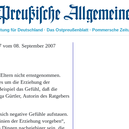
eußische Allgemeine Zeitung
itung für Deutschland · Das Ostpreußenblatt · Pommersche Zeit
Politik
7 vom 08. September 2007
Kultur
Wirtschaft
Panorama
Gesellschaft
 Eltern nicht ernstgenommen.
Leben
 es um die Erziehung der
Geschichte
ispiel das Gefühl, daß die
Ostpreußen
ga Gürtler, Autorin des Ratgebers
Pommern
Berlin-Brandenburg
Schlesien
sich negative Gefühle aufstauen.
Danzig und Westpreußen
linien der Erziehung vorgeben“,
Bücher
n Dingen nachgiebiger sein, die