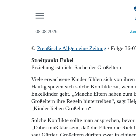
Pr
08.08.2026
Ze
Suchen und finden
Start
©
Preußische Allgemeine Zeitung
/ Folge 36-0
Wer wir sind
Streitpunkt Enkel
Aktuelle Ausgabe
Erziehung ist nicht Sache der Großeltern
Abonnenten-Login
Abonnent werden
Viele erwachsene Kinder fühlen sich von ihren
Abo Prämien
Häufig spitzen sich solche Konflikte zu, wenn
Archiv
Enkelkinder geht. „Manche Eltern haben zum Be
Mediadaten
Großeltern ihre Regeln hintertreiben“, sagt Hel
„Kinder lieben Großeltern“.
Solche Konflikte sollte man ansprechen, bevor 
„Dabei muß klar sein, daß die Eltern die Richt
sagt Gürtler. Großeltern dürften zwar in einige