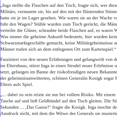
Aktuelle Ausgabe
„Inga stellte die Flaschen auf den Tisch, fragte sich, wer di
Abonnenten-Login
Militärs, vermutete sie, bis auf den mit der flüsternden Sti
Abonnent werden
hatte sie je im Lager gesehen. Wie waren sie an der Wache
Abo Prämien
Archiv
fuhr den Wagen? Stühle wurden zum Tisch gerückt, die Männe
Mediadaten
verteilte die Gläser, schraubte beide Flaschen auf, es waren 
Was immer die geheime Ankunft bedeutete, hier wurden kei
Kontakt
Schwarzmarktgeschäfte gemacht, keine Militärgeheimnisse a
Impressum
Männer trafen sich an dem entlegenen Ort zum Kartenspiel.“
Datenschutz
Fasziniert von den neuen Erfahrungen und gelangweilt von d
im Elternhaus, stürzt Inga in einen Strudel neuer Erlebnisse
setzt, gefangen im Banne der risikofreudigen neuen Bekann
der geheimnisumwitterten, schönen Generalin Kosigk sogar 
Eltern aufs Spiel.
„... dabei zu sein reizte sie nur bei vollem Risiko. Mit einem 
Tasche auf und ließ Geldbündel auf den Tisch gleiten. Die Sti
Sekunden ... ,Das Ganze?‘ fragte die Kosigk. Inga mochte de
Ausdruck nicht, mit dem die Witwe des Generals sie musterte