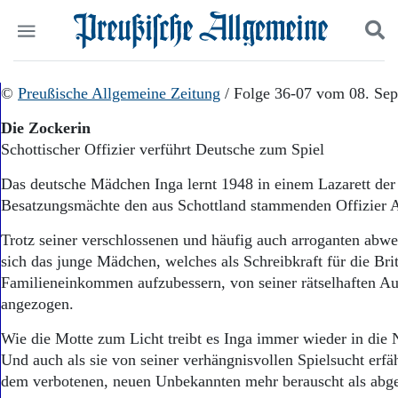
Politik
©
Preußische Allgemeine Zeitung
Suchen und finden
/ Folge 36-07 vom 08. Se
Kultur
Die Zockerin
Wirtschaft
Schottischer Offizier verführt Deutsche zum Spiel
Panorama
Gesellschaft
Das deutsche Mädchen Inga lernt 1948 in einem Lazarett der 
Leben
Besatzungsmächte den aus Schottland stammenden Offizier 
Geschichte
Ostpreußen
Trotz seiner verschlossenen und häufig auch arroganten abwe
Pommern
sich das junge Mädchen, welches als Schreibkraft für die Brit
Berlin-Brandenburg
Familieneinkommen aufzubessern, von seiner rätselhaften A
Schlesien
angezogen.
Danzig und Westpreußen
Bücher
Wie die Motte zum Licht treibt es Inga immer wieder in die 
Und auch als sie von seiner verhängnisvollen Spielsucht erfähr
Start
Wer wir sind
dem verbotenen, neuen Unbekannten mehr berauscht als abg