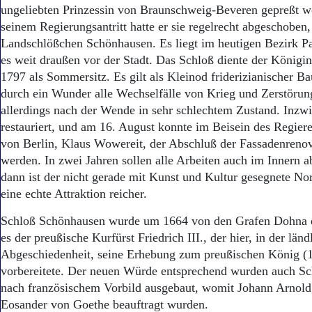
Aktuelle Ausgabe
ungeliebten Prinzessin von Braunschweig-Beveren gepreßt w
Abonnenten-Login
seinem Regierungsantritt hatte er sie regelrecht abgeschoben
Abonnent werden
Landschlößchen Schönhausen. Es liegt im heutigen Bezirk 
Abo Prämien
es weit draußen vor der Stadt. Das Schloß diente der Königi
Archiv
1797 als Sommersitz. Es gilt als Kleinod friderizianischer Ba
Mediadaten
durch ein Wunder alle Wechselfälle von Krieg und Zerstörun
Kontakt
allerdings nach der Wende in sehr schlechtem Zustand. Inzw
Impressum
restauriert, und am 16. August konnte im Beisein des Regier
Datenschutz
von Berlin, Klaus Wowereit, der Abschluß der Fassadenrenov
werden. In zwei Jahren sollen alle Arbeiten auch im Innern a
dann ist der nicht gerade mit Kunst und Kultur gesegnete No
eine echte Attraktion reicher.
Schloß Schönhausen wurde um 1664 von den Grafen Dohna e
es der preußische Kurfürst Friedrich III., der hier, in der länd
Abgeschiedenheit, seine Erhebung zum preußischen König (
vorbereitete. Der neuen Würde entsprechend wurden auch Sc
nach französischem Vorbild ausgebaut, womit Johann Arnold
Eosander von Goethe beauftragt wurden.