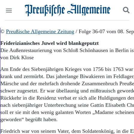
Politik
©
Preußische Allgemeine Zeitung
Suchen und finden
/ Folge 36-07 vom 08. Se
Kultur
Friderizianisches Juwel wird blankgeputzt
Wirtschaft
Die Außenrestaurierung von Schloß Schönhausen in Berlin is
Panorama
von Dirk Klose
Gesellschaft
Leben
Am Ende des Siebenjährigen Krieges von 1756 bis 1763 war 
Geschichte
krank und zermürbt. Das jahrelange Biwakieren im Feldlager,
Ostpreußen
Märsche und der mehrfach drohende Zusammenbruch Preuße
Pommern
Berlin-Brandenburg
schwer zugesetzt. Er war übellaunig und mißtrauisch geworde
Schlesien
Rückkehr in die Residenz verbat er sich alle Huldigungen der
Danzig und Westpreußen
nach siebenjähriger Unterbrechung seine Gattin Elisabeth Chr
Bücher
soll er sie mit den wenig galanten Worten „Madame scheinen
geworden“ begrüßt haben.
Start
Wer wir sind
Friedrich war von seinem Vater, dem Soldatenkönig, in die E