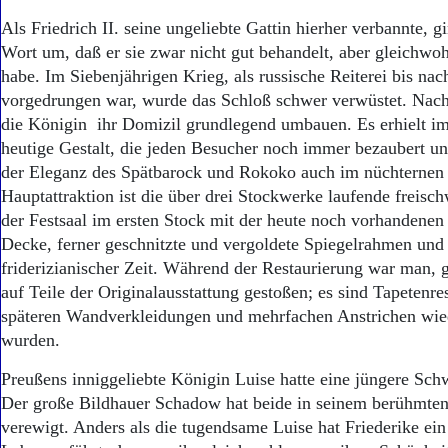
Als Friedrich II. seine ungeliebte Gattin hierher verbannte, g
Wort um, daß er sie zwar nicht gut behandelt, aber gleichwohl
habe. Im Siebenjährigen Krieg, als russische Reiterei bis nac
vorgedrungen war, wurde das Schloß schwer verwüstet. Nac
die Königin ihr Domizil grundlegend umbauen. Es erhielt im
heutige Gestalt, die jeden Besucher noch immer bezaubert u
der Eleganz des Spätbarock und Rokoko auch im nüchternen 
Hauptattraktion ist die über drei Stockwerke laufende freisc
der Festsaal im ersten Stock mit der heute noch vorhandenen 
Decke, ferner geschnitzte und vergoldete Spiegelrahmen un
friderizianischer Zeit. Während der Restaurierung war man, g
auf Teile der Originalausstattung gestoßen; es sind Tapetenres
späteren Wandverkleidungen und mehrfachen Anstrichen wied
wurden.
Preußens inniggeliebte Königin Luise hatte eine jüngere Schw
Der große Bildhauer Schadow hat beide in seinem berühmten
verewigt. Anders als die tugendsame Luise hat Friederike ein 