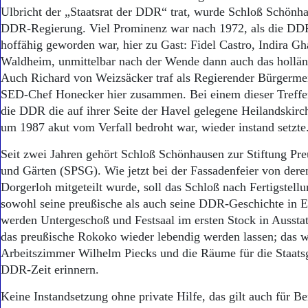
Ulbricht der „Staatsrat der DDR“ trat, wurde Schloß Schönh
DDR-Regierung. Viel Prominenz war nach 1972, als die DDR
hoffähig geworden war, hier zu Gast: Fidel Castro, Indira G
Waldheim, unmittelbar nach der Wende dann auch das hollän
Auch Richard von Weizsäcker traf als Regierender Bürgermei
SED-Chef Honecker hier zusammen. Bei einem dieser Treffen 
die DDR die auf ihrer Seite der Havel gelegene Heilandskirc
um 1987 akut vom Verfall bedroht war, wieder instand setzte
Seit zwei Jahren gehört Schloß Schönhausen zur Stiftung Pre
und Gärten (SPSG). Wie jetzt bei der Fassadenfeier von dere
Dorgerloh mitgeteilt wurde, soll das Schloß nach Fertigstell
sowohl seine preußische als auch seine DDR-Geschichte in E
werden Untergeschoß und Festsaal im ersten Stock in Aussta
das preußische Rokoko wieder lebendig werden lassen; das wi
Arbeitszimmer Wilhelm Piecks und die Räume für die Staats
DDR-Zeit erinnern.
Keine Instandsetzung ohne private Hilfe, das gilt auch für Be