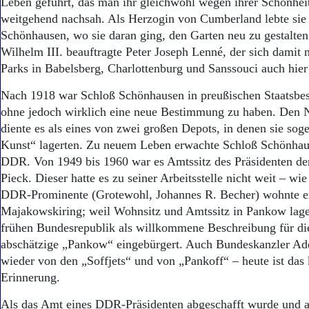
Leben geführt, das man ihr gleichwohl wegen ihrer Schönhei
weitgehend nachsah. Als Herzogin von Cumberland lebte sie i
Schönhausen, wo sie daran ging, den Garten neu zu gestalten
Wilhelm III. beauftragte Peter Joseph Lenné, der sich damit
Parks in Babelsberg, Charlottenburg und Sanssouci auch hier
Nach 1918 war Schloß Schönhausen in preußischen Staatsbes
ohne jedoch wirklich eine neue Bestimmung zu haben. Den Na
diente es als eines von zwei großen Depots, in denen sie sog
Kunst“ lagerten. Zu neuem Leben erwachte Schloß Schönhau
DDR. Von 1949 bis 1960 war es Amtssitz des Präsidenten d
Pieck. Dieser hatte es zu seiner Arbeitsstelle nicht weit – wi
DDR-Prominente (Grotewohl, Johannes R. Becher) wohnte e
Majakowskiring; weil Wohnsitz und Amtssitz in Pankow lagen
frühen Bundesrepublik als willkommene Beschreibung für d
abschätzige „Pankow“ eingebürgert. Auch Bundeskanzler Ad
wieder von den „Soffjets“ und von „Pankoff“ – heute ist das
Erinnerung.
Als das Amt eines DDR-Präsidenten abgeschafft wurde und an