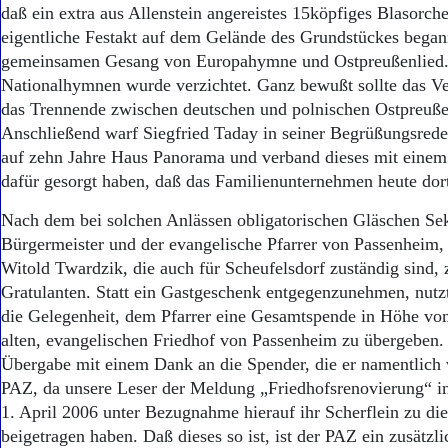
daß ein extra aus Allenstein angereistes 15köpfiges Blasorche
eigentliche Festakt auf dem Gelände des Grundstückes bega
gemeinsamen Gesang von Europahymne und Ostpreußenlied.
Nationalhymnen wurde verzichtet. Ganz bewußt sollte das V
das Trennende zwischen deutschen und polnischen Ostpreuße
Anschließend warf Siegfried Taday in seiner Begrüßungsrede
auf zehn Jahre Haus Panorama und verband dieses mit einem 
dafür gesorgt haben, daß das Familienunternehmen heute dort 
Nach dem bei solchen Anlässen obligatorischen Gläschen Sek
Bürgermeister und der evangelische Pfarrer von Passenheim
Witold Twardzik, die auch für Scheufelsdorf zuständig sind, 
Gratulanten. Statt ein Gastgeschenk entgegenzunehmen, nutz
die Gelegenheit, dem Pfarrer eine Gesamtspende in Höhe vo
alten, evangelischen Friedhof von Passenheim zu übergeben.
Übergabe mit einem Dank an die Spender, die er namentlich 
PAZ, da unsere Leser der Meldung „Friedhofsrenovierung“ 
1. April 2006 unter Bezugnahme hierauf ihr Scherflein zu d
beigetragen haben. Daß dieses so ist, ist der PAZ ein zusätzl