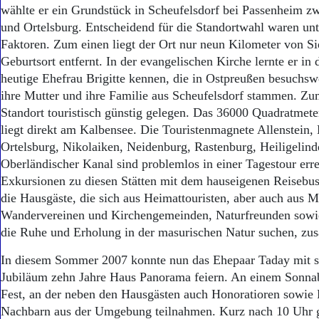
Aktuelle Ausgabe
wählte er ein Grundstück in Scheufelsdorf bei Passenheim zw
Abonnenten-Login
und Ortelsburg. Entscheidend für die Standortwahl waren unt
Abonnent werden
Faktoren. Zum einen liegt der Ort nur neun Kilometer von Si
Abo Prämien
Geburtsort entfernt. In der evangelischen Kirche lernte er in 
Archiv
heutige Ehefrau Brigitte kennen, die in Ostpreußen besuchswe
Mediadaten
ihre Mutter und ihre Familie aus Scheufelsdorf stammen. Zum
Kontakt
Standort touristisch günstig gelegen. Das 36000 Quadratmet
Impressum
liegt direkt am Kalbensee. Die Touristenmagnete Allenstein,
Datenschutz
Ortelsburg, Nikolaiken, Neidenburg, Rastenburg, Heiligelin
Oberländischer Kanal sind problemlos in einer Tagestour err
Exkursionen zu diesen Stätten mit dem hauseigenen Reisebu
die Hausgäste, die sich aus Heimattouristen, aber auch aus M
Wandervereinen und Kirchengemeinden, Naturfreunden sowi
die Ruhe und Erholung in der masurischen Natur suchen, z
In diesem Sommer 2007 konnte nun das Ehepaar Taday mit 
Jubiläum zehn Jahre Haus Panorama feiern. An einem Sonnab
Fest, an der neben den Hausgästen auch Honoratioren sowie
Nachbarn aus der Umgebung teilnahmen. Kurz nach 10 Uhr gi