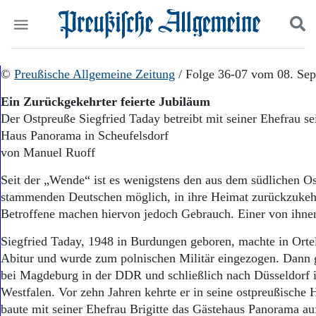
Politik
©
Preußische Allgemeine Zeitung
Suchen und finden
/ Folge 36-07 vom 08. Se
Kultur
Ein Zurückgekehrter feierte Jubiläum
Wirtschaft
Der Ostpreuße Siegfried Taday betreibt mit seiner Ehefrau se
Panorama
Haus Panorama in Scheufelsdorf
Gesellschaft
Leben
von Manuel Ruoff
Geschichte
Seit der „Wende“ ist es wenigstens den aus dem südlichen O
Ostpreußen
stammenden Deutschen möglich, in ihre Heimat zurückzukeh
Pommern
Berlin-Brandenburg
Betroffene machen hiervon jedoch Gebrauch. Einer von ihnen 
Schlesien
Siegfried Taday, 1948 in Burdungen geboren, machte in Orte
Danzig und Westpreußen
Abitur und wurde zum polnischen Militär eingezogen. Dann 
Bücher
bei Magdeburg in der DDR und schließlich nach Düsseldorf 
Start
Westfalen. Vor zehn Jahren kehrte er in seine ostpreußische 
Wer wir sind
baute mit seiner Ehefrau Brigitte das Gästehaus Panorama auf