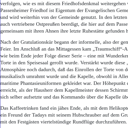
verfolgen, wie es mit diesem Friedhofsdenkmal weitergehen 
Passenheimer Friedhof ist Eigentum der Evangelischen Gem
und wird weiterhin von der Gemeinde genutzt. In den letzten
auch vertriebene Ostpreußen beerdigt, die hier auf dem Pass
gemeinsam mit ihren Ahnen ihre letzte Ruhestätte gefunden 
Nach der Gratulationskür begann der informelle, also der gem
Feier. Im Anschluß an das Mittagessen kam „Traumschiff“-At
wie beim Ende jeder Folge dieser Serie – eine mit Wunderk
Torte in den Speisesaal gerollt wurde. Verstärkt wurde diese
Atmosphäre noch dadurch, daß das Einrollen der Torte von d
musikalisch umrahmt wurde und die Kapelle, obwohl in Allen
maritime Phantasieuniformen gekleidet war. Der Höhepunkt
erreicht, als der Hausherr dem Kapellmeister dessen Schirm
sich selber aufsetzte und das Kommando über die Kapelle ü
Das Kaffeetrinken fand ein jähes Ende, als mit dem Helikop
ein Freund der Tadays mit seinem Hubschrauber auf dem Gru
mit den Festgästen viertelstündige Rundflüge durchzuführen.