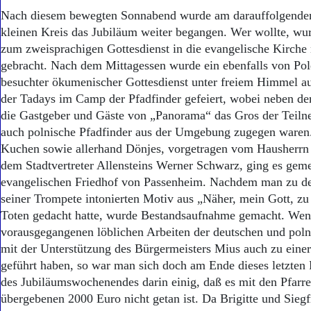
Nach diesem bewegten Sonnabend wurde am darauffolgende
kleinen Kreis das Jubiläum weiter begangen. Wer wollte, w
zum zweisprachigen Gottesdienst in die evangelische Kirche
gebracht. Nach dem Mittagessen wurde ein ebenfalls von Po
besuchter ökumenischer Gottesdienst unter freiem Himmel a
der Tadays im Camp der Pfadfinder gefeiert, wobei neben d
die Gastgeber und Gäste von „Panorama“ das Gros der Teilne
auch polnische Pfadfinder aus der Umgebung zugegen waren
Kuchen sowie allerhand Dönjes, vorgetragen vom Hausherrn 
dem Stadtvertreter Allensteins Werner Schwarz, ging es gem
evangelischen Friedhof von Passenheim. Nachdem man zu d
seiner Trompete intonierten Motiv aus „Näher, mein Gott, z
Toten gedacht hatte, wurde Bestandsaufnahme gemacht. Wen
vorausgegangenen löblichen Arbeiten der deutschen und poln
mit der Unterstützung des Bürgermeisters Mius auch zu eine
geführt haben, so war man sich doch am Ende dieses letzte
des Jubiläumswochenendes darin einig, daß es mit den Pfarr
übergebenen 2000 Euro nicht getan ist. Da Brigitte und Siegf