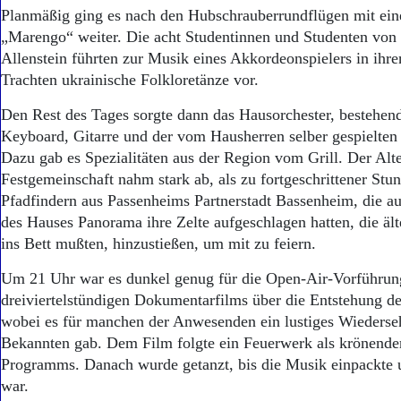
Planmäßig ging es nach den Hubschrauberrundflügen mit ein
„Marengo“ weiter. Die acht Studentinnen und Studenten von 
Allenstein führten zur Musik eines Akkordeonspielers in ihre
Trachten ukrainische Folkloretänze vor.
Den Rest des Tages sorgte dann das Hausorchester, bestehen
Keyboard, Gitarre und der vom Hausherren selber gespielten
Dazu gab es Spezialitäten aus der Region vom Grill. Der Alte
Festgemeinschaft nahm stark ab, als zu fortgeschrittener Stu
Pfadfindern aus Passenheims Partnerstadt Bassenheim, die 
des Hauses Panorama ihre Zelte aufgeschlagen hatten, die ält
ins Bett mußten, hinzustießen, um mit zu feiern.
Um 21 Uhr war es dunkel genug für die Open-Air-Vorführung
dreiviertelstündigen Dokumentarfilms über die Entstehung 
wobei es für manchen der Anwesenden ein lustiges Wiederseh
Bekannten gab. Dem Film folgte ein Feuerwerk als krönende
Programms. Danach wurde getanzt, bis die Musik einpackte u
war.