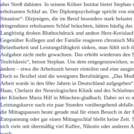
Aktuelle Ausgabe
aber Streß dahinter. In seinem Kölner Institut bietet Stephan
Abonnenten-Login
erholsamen Schlaf an. Der Diplompsychologe spricht von ei
Abonnent werden
Situation“: Diejenigen, die im Beruf besonders stark belastet
Abo Prämien
dringendsten erholsamen Schlaf bräuchten, hätten häufig das 
Archiv
Langfristig drohen Bluthochdruck und andere Herz-Kreislau
Mediadaten
Gegenüber Kollegen und der Familie reagieren chronisch Mü
Kontakt
Belastbarkeit und Leistungsfähigkeit sinken, man fühlt sich 
Impressum
Aufgaben nicht mehr gewachsen. Das erhöht wiederum den St
Datenschutz
Teufelskreis“, betont Stephan. Um dem entgegenzuwirken, so
ändern – etwa die Arbeitszeit besser einteilen und eine ausgie
Doch so flexibel sind die wenigsten Berufstätigen. „Das Mode
Arbeit wurde in den 60er Jahren in Deutschland aufgegeben“,
Haan, Chefarzt der Neurologischen Klinik und des Schlafme
der Kliniken Maria Hilf in Mönchen-gladbach. Dabei sei es n
Leistungskurve nach ein paar Stunden vorübergehend abfalle
die Mittagspausen heute gerade mal für einen Besuch in der 
Entspannung oder gar einen Mittagsschlaf bleibt keine Zeit. S
sich viele mit übermäßig viel Kaffee, Nikotin oder anderen 
wach.