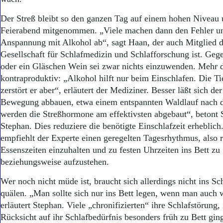
Der Streß bleibt so den ganzen Tag auf einem hohen Niveau 
Feierabend mitgenommen. „Viele machen dann den Fehler u
Anspannung mit Alkohol ab“, sagt Haan, der auch Mitglied 
Gesellschaft für Schlafmedizin und Schlafforschung ist. Geg
oder ein Gläschen Wein sei zwar nichts einzuwenden. Mehr 
kontraproduktiv: „Alkohol hilft nur beim Einschlafen. Die Ti
zerstört er aber“, erläutert der Mediziner. Besser läßt sich de
Bewegung abbauen, etwa einem entspannten Waldlauf nach d
werden die Streßhormone am effektivsten abgebaut“, betont 
Stephan. Dies reduziere die benötigte Einschlafzeit erheblich
empfiehlt der Experte einen geregelten Tagesrhythmus, also 
Essenszeiten einzuhalten und zu festen Uhrzeiten ins Bett zu
beziehungsweise aufzustehen.
Wer noch nicht müde ist, braucht sich allerdings nicht ins S
quälen. „Man sollte sich nur ins Bett legen, wenn man auch w
erläutert Stephan. Viele „chronifizierten“ ihre Schlafstörung,
Rücksicht auf ihr Schlafbedürfnis besonders früh zu Bett gin