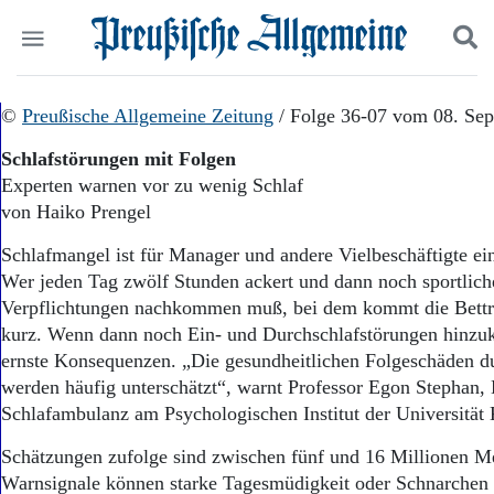
Politik
©
Preußische Allgemeine Zeitung
Suchen und finden
/ Folge 36-07 vom 08. Se
Kultur
Schlafstörungen mit Folgen
Wirtschaft
Experten warnen vor zu wenig Schlaf
Panorama
von Haiko Prengel
Gesellschaft
Leben
Schlafmangel ist für Manager und andere Vielbeschäftigte ei
Geschichte
Wer jeden Tag zwölf Stunden ackert und dann noch sportlich
Ostpreußen
Verpflichtungen nachkommen muß, bei dem kommt die Bettr
Pommern
Berlin-Brandenburg
kurz. Wenn dann noch Ein- und Durchschlafstörungen hinz
Schlesien
ernste Konsequenzen. „Die gesundheitlichen Folgeschäden d
Danzig und Westpreußen
werden häufig unterschätzt“, warnt Professor Egon Stephan, 
Bücher
Schlafambulanz am Psychologischen Institut der Universität 
Start
Schätzungen zufolge sind zwischen fünf und 16 Millionen M
Wer wir sind
Warnsignale können starke Tagesmüdigkeit oder Schnarchen s