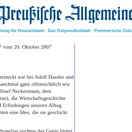
eußische Allgemeine Zeitung
itung für Deutschland · Das Ostpreußenblatt · Pommersche Zeit
Politik
7 vom 20. Oktober 2007
Kultur
Wirtschaft
Panorama
Gesellschaft
rsteckt wie bei Adolf Dassler und
Leben
anchmal ganz offensichtlich wie
Geschichte
r Josef Neckermann, dem
Ostpreußen
au), die Wirtschaftsgeschichte
Pommern
Berlin-Brandenburg
d Erfindungen unseren Alltag
Schlesien
ten eine Idee, die sie geschickt
Danzig und Westpreußen
Bücher
upelius suchten das Genie hinter