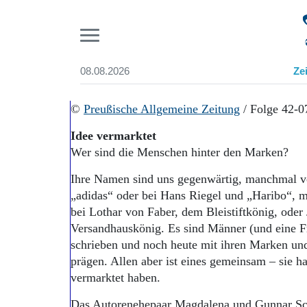
Pr
08.08.2026
Ze
Suchen und finden
Start
©
Preußische Allgemeine Zeitung
/ Folge 42-0
Wer wir sind
Idee vermarktet
Aktuelle Ausgabe
Wer sind die Menschen hinter den Marken?
Abonnenten-Login
Abonnent werden
Ihre Namen sind uns gegenwärtig, manchmal ve
Abo Prämien
„adidas“ oder bei Hans Riegel und „Haribo“, m
Archiv
bei Lothar von Faber, dem Bleistiftkönig, ode
Mediadaten
Versandhauskönig. Es sind Männer (und eine Fr
schrieben und noch heute mit ihren Marken un
prägen. Allen aber ist eines gemeinsam – sie hat
vermarktet haben.
Das Autorenehepaar Magdalena und Gunnar Sch