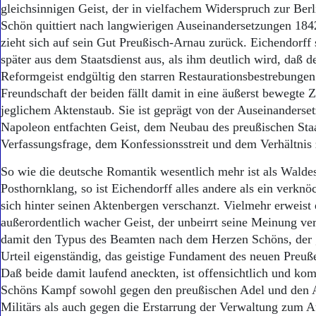
gleichsinnigen Geist, der in vielfachem Widerspruch zur Berli
Schön quittiert nach langwierigen Auseinandersetzungen 184
zieht sich auf sein Gut Preußisch-Arnau zurück. Eichendorff 
später aus dem Staatsdienst aus, als ihm deutlich wird, daß d
Reformgeist endgültig den starren Restaurationsbestrebungen 
Freundschaft der beiden fällt damit in eine äußerst bewegte Z
jeglichem Aktenstaub. Sie ist geprägt von der Auseinanders
Napoleon entfachten Geist, dem Neubau des preußischen Sta
Verfassungsfrage, dem Konfessionsstreit und dem Verhältnis
So wie die deutsche Romantik wesentlich mehr ist als Walde
Posthornklang, so ist Eichendorff alles andere als ein verknö
sich hinter seinen Aktenbergen verschanzt. Vielmehr erweist e
außerordentlich wacher Geist, der unbeirrt seine Meinung vert
damit den Typus des Beamten nach dem Herzen Schöns, der 
Urteil eigenständig, das geistige Fundament des neuen Preußen
Daß beide damit laufend aneckten, ist offensichtlich und ko
Schöns Kampf sowohl gegen den preußischen Adel und den 
Militärs als auch gegen die Erstarrung der Verwaltung zum A