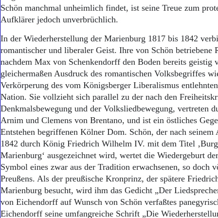
Schön manchmal unheimlich findet, ist seine Treue zum prot
Aufklärer jedoch unverbrüchlich.
In der Wiederherstellung der Marienburg 1817 bis 1842 verb
romantischer und liberaler Geist. Ihre von Schön betriebene 
nachdem Max von Schenkendorff den Boden bereits geistig vor
gleichermaßen Ausdruck des romantischen Volksbegriffes wi
Verkörperung des vom Königsberger Liberalismus entlehnten 
Nation. Sie vollzieht sich parallel zu der nach den Freiheits
Denkmalsbewegung und der Volksliedbewegung, vertreten d
Arnim und Clemens von Brentano, und ist ein östliches Geg
Entstehen begriffenen Kölner Dom. Schön, der nach seinem 
1842 durch König Friedrich Wilhelm IV. mit dem Titel ‚Burg
Marienburg‘ ausgezeichnet wird, wertet die Wiedergeburt de
Symbol eines zwar aus der Tradition erwachsenen, so doch v
Preußens. Als der preußische Kronprinz, der spätere Friedric
Marienburg besucht, wird ihm das Gedicht „Der Liedsprecher
von Eichendorff auf Wunsch von Schön verfaßtes panegyrisc
Eichendorff seine umfangreiche Schrift „Die Wiederherstellu