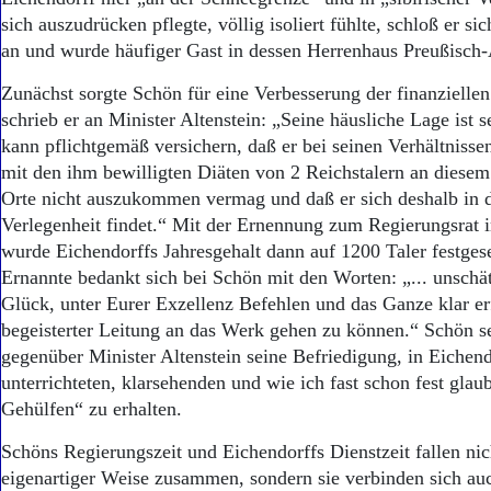
sich auszudrücken pflegte, völlig isoliert fühlte, schloß er s
an und wurde häufiger Gast in dessen Herrenhaus Preußisch
Zunächst sorgte Schön für eine Verbesserung der finanziellen
schrieb er an Minister Altenstein: „Seine häusliche Lage ist s
kann pflichtgemäß versichern, daß er bei seinen Verhältnisse
mit den ihm bewilligten Diäten von 2 Reichstalern an diesem
Orte nicht auszukommen vermag und daß er sich deshalb in 
Verlegenheit findet.“ Mit der Ernennung zum Regierungsrat
wurde Eichendorffs Jahresgehalt dann auf 1200 Taler festgese
Ernannte bedankt sich bei Schön mit den Worten: „... unschät
Glück, unter Eurer Exzellenz Befehlen und das Ganze klar e
begeisterter Leitung an das Werk gehen zu können.“ Schön se
gegenüber Minister Altenstein seine Befriedigung, in Eichend
unterrichteten, klarsehenden und wie ich fast schon fest gl
Gehülfen“ zu erhalten.
Schöns Regierungszeit und Eichendorffs Dienstzeit fallen nic
eigenartiger Weise zusammen, sondern sie verbinden sich au