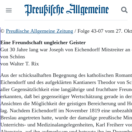
Politik
©
Preußische Allgemeine Zeitung
Suchen und finden
/ Folge 43-07 vom 27. Ok
Kultur
Eine Freundschaft ungleicher Geister
Wirtschaft
Gut 30 Jahre lang war Joseph von Eichendorff Mitstreiter an
Panorama
von Schöns
Gesellschaft
Leben
von Walter T. Rix
Geschichte
Aus der schicksalhaften Begegnung des katholischen Romant
Ostpreußen
Eichendorff und des aufgeklärten Kantianers Theodor von S
Pommern
Berlin-Brandenburg
aller Gegensätzlichkeit eine langjährige und fruchtbare Freun
Schlesien
erkannten, daß bei gegenseitiger Wertschätzung gerade in de
Danzig und Westpreußen
Ansichten die Möglichkeit der geistigen Bereicherung und H
Bücher
lag. Nachdem Eichendorff im November 1819 eine unbezahlte
Breslau angetreten hatte, wurde der damalige preußische Mini
Start
Unterrichts- und Medizinalangelegenheiten, Karl Freiherr vo
Wer wir sind
Altenstein, auf ihn aufmerksam und betraute ihn im Dezemb