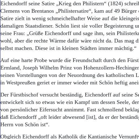
Eichendorff seine Satire „Krieg den Philistern“ (1824) schreib
Clemens von Brentanos „Philistersatire“, kam auf 49 Bürger 
Satire zielt in wenig schmeichelhafter Weise auf die kleingeis
damaligen Staatsdiener. Schön liest sie voller Begeisterung u
seine Frau: „Grüße Eichendorff und sage ihm, sein Philisterkr
wohl, aber die rechte Wärme dafür wäre nicht da. Das mag die
selbst machen. Diese ist in kleinen Städten immer mächtig.“
Auf eine harte Probe wurde die Freundschaft durch den Fürs
Ermland, Joseph Wilhelm Prinz von Hohenzollern-Hechingen,
seinen Vorstellungen von der Neuordnung des katholischen 
in Westpreußen geriet er immer wieder mit Schön heftig anei
Der Fürstbischof versucht beständig, Eichendorff auf seine Se
entwickelt sich so etwas wie ein Kampf um dessen Seele, de
von persönlicher Eifersucht annimmt. Fast schmollend beklag
daß Eichendorff „oft leider abwesend [ist], da er der beständ
Herrn von Schön ist“.
Obgleich Eichendorff als Katholik die Kantianische Vernunft