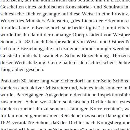
Aktuelle Ausgabe
Geschäften eines katholischen Konsistorial- und Schulrats in
Abonnenten-Login
Abonnent werden
schlesische Dichter gelangte auf diese Weise in eine Provinz,
Abo Prämien
Worten des Ministers Altenstein, „des Lichts der Erkenntni
Archiv
für alles Gute teilweise noch sehr bedürftig ist“. Unmittelbar
Mediadaten
wurde für ihn damit der damalige Oberpräsident von Westpr
Schön, ab 1824 auch Oberpräsident von West- und Ostpreuße
Kontakt
sich eine Beziehung, die sich zu einer immer inniger werden
Impressum
Geistesfreundschaft wandelte. Schöns Bezeichnung „Herzens
Datenschutz
dieser Wertschätzung. Gerne hätte er den schlesischen Dichte
Biographen gesehen.
Praktisch 30 Jahre lang war Eichendorff an der Seite Schöns 
sondern auch aktiver Mitstreiter und, wie es insbesondere i
wurde, Parteigänger. Ausgedehnte dienstliche Inspektionsfahr
zusammen. Schön weist dem schlesischen Dichter kein festes
sondern ernennt ihn zu seinem „ständigen Korreferenten“, w
fortlaufenden gemeinsamen Reiseleben zwischen Danzig und
1824 veranlaßte Schön, daß der Dichter nach Königsberg über
Eichendorff hier „an der Schneegrenze“ und in „sibirischer 