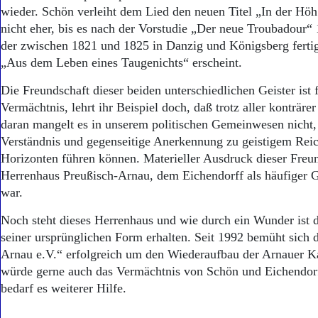
wieder. Schön verleiht dem Lied den neuen Titel „In der Höh.
nicht eher, bis es nach der Vorstudie „Der neue Troubadour“
der zwischen 1821 und 1825 in Danzig und Königsberg fertig
„Aus dem Leben eines Taugenichts“ erscheint.
Die Freundschaft dieser beiden unterschiedlichen Geister ist 
Vermächtnis, lehrt ihr Beispiel doch, daß trotz aller konträre
daran mangelt es in unserem politischen Gemeinwesen nicht,
Verständnis und gegenseitige Anerkennung zu geistigem Re
Horizonten führen können. Materieller Ausdruck dieser Freun
Herrenhaus Preußisch-Arnau, dem Eichendorff als häufiger 
war.
Noch steht dieses Herrenhaus und wie durch ein Wunder ist 
seiner ursprünglichen Form erhalten. Seit 1992 bemüht sich
Arnau e.V.“ erfolgreich um den Wiederaufbau der Arnauer Ka
würde gerne auch das Vermächtnis von Schön und Eichendorf
bedarf es weiterer Hilfe.