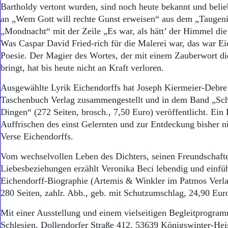
Bartholdy vertont wurden, sind noch heute bekannt und beli
an „Wem Gott will rechte Gunst erweisen“ aus dem „Taugeni
„Mondnacht“ mit der Zeile „Es war, als hätt’ der Himmel die 
Was Caspar David Fried-rich für die Malerei war, das war Ei
Poesie. Der Magier des Wortes, der mit einem Zauberwort d
bringt, hat bis heute nicht an Kraft verloren.
Ausgewählte Lyrik Eichendorffs hat Joseph Kiermeier-Debre
Taschenbuch Verlag zusammengestellt und in dem Band „Schlä
Dingen“ (272 Seiten, brosch., 7,50 Euro) veröffentlicht. Ei
Auffrischen des einst Gelernten und zur Entdeckung bisher n
Verse Eichendorffs.
Vom wechselvollen Leben des Dichters, seinen Freundschaft
Liebesbeziehungen erzählt Veronika Beci lebendig und einfüh
Eichendorff-Biographie (Artemis & Winkler im Patmos Verla
280 Seiten, zahlr. Abb., geb. mit Schutzumschlag, 24,90 Eur
Mit einer Ausstellung und einem vielseitigen Begleitprogra
Schlesien, Dollendorfer Straße 412, 53639 Königswinter-Heis