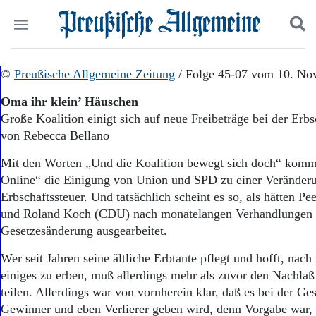
Politik
©
Preußische Allgemeine Zeitung
Suchen und finden
/ Folge 45-07 vom 10. No
Kultur
Oma ihr klein’ Häuschen
Wirtschaft
Große Koalition einigt sich auf neue Freibeträge bei der Erbs
Panorama
von Rebecca Bellano
Gesellschaft
Leben
Mit den Worten „Und die Koalition bewegt sich doch“ komme
Geschichte
Online“ die Einigung von Union und SPD zu einer Veränder
Ostpreußen
Erbschaftssteuer. Und tatsächlich scheint es so, als hätten P
Pommern
Berlin-Brandenburg
und Roland Koch (CDU) nach monatelangen Verhandlungen 
Schlesien
Gesetzesänderung ausgearbeitet.
Danzig und Westpreußen
Wer seit Jahren seine ältliche Erbtante pflegt und hofft, nac
Bücher
einiges zu erben, muß allerdings mehr als zuvor den Nachlaß 
Start
teilen. Allerdings war von vornherein klar, daß es bei der G
Wer wir sind
Gewinner und eben Verlierer geben wird, denn Vorgabe war,