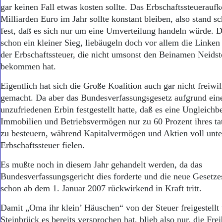
Aktuelle Ausgabe
gar keinen Fall etwas kosten sollte. Das Erbschaftssteuerau
Abonnenten-Login
Milliarden Euro im Jahr sollte konstant bleiben, also stand 
Abonnent werden
fest, daß es sich nur um eine Umverteilung handeln würde. D
Abo Prämien
schon ein kleiner Sieg, liebäugeln doch vor allem die Linke
Archiv
der Erbschaftssteuer, die nicht umsonst den Beinamen Neids
Mediadaten
bekommen hat.
Kontakt
Impressum
Eigentlich hat sich die Große Koalition auch gar nicht freiwil
Datenschutz
gemacht. Da aber das Bundesverfassungsgesetz aufgrund eine
unzufriedenen Erbin festgestellt hatte, daß es eine Ungleichb
Immobilien und Betriebsvermögen nur zu 60 Prozent ihres ta
zu besteuern, während Kapitalvermögen und Aktien voll unte
Erbschaftssteuer fielen.
Es mußte noch in diesem Jahr gehandelt werden, da das
Bundesverfassungsgericht dies forderte und die neue Gesetz
schon ab dem 1. Januar 2007 rückwirkend in Kraft tritt.
Damit „Oma ihr klein’ Häuschen“ von der Steuer freigestellt
Steinbrück es bereits versprochen hat, blieb also nur, die Fre