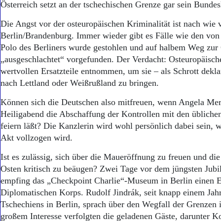
Österreich setzt an der tschechischen Grenze gar sein Bundes
Die Angst vor der osteuropäischen Kriminalität ist nach wie
Berlin/Brandenburg. Immer wieder gibt es Fälle wie den von
Polo des Berliners wurde gestohlen und auf halbem Weg zur
„ausgeschlachtet“ vorgefunden. Der Verdacht: Osteuropäisc
wertvollen Ersatzteile entnommen, um sie – als Schrott dekla
nach Lettland oder Weißrußland zu bringen.
Können sich die Deutschen also mitfreuen, wenn Angela Mer
Heiligabend die Abschaffung der Kontrollen mit den üblich
feiern läßt? Die Kanzlerin wird wohl persönlich dabei sein,
Akt vollzogen wird.
Ist es zulässig, sich über die Maueröffnung zu freuen und d
Osten kritisch zu beäugen? Zwei Tage vor dem jüngsten Jubi
empfing das „Checkpoint Charlie“-Museum in Berlin einen 
Diplomatischen Korps. Rudolf Jindrák, seit knapp einem Jahr
Tschechiens in Berlin, sprach über den Wegfall der Grenzen 
großem Interesse verfolgten die geladenen Gäste, darunter K