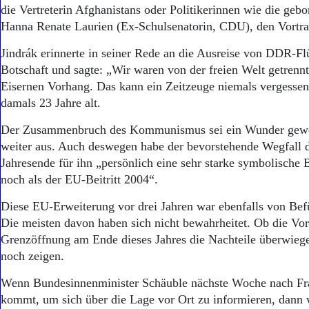
die Vertreterin Afghanistans oder Politikerinnen wie die geb
Hanna Renate Laurien (Ex-Schulsenatorin, CDU), den Vortra
Jindrák erinnerte in seiner Rede an die Ausreise von DDR-Fl
Botschaft und sagte: „Wir waren von der freien Welt getrenn
Eisernen Vorhang. Das kann ein Zeitzeuge niemals vergessen
damals 23 Jahre alt.
Der Zusammenbruch des Kommunismus sei ein Wunder gewes
weiter aus. Auch deswegen habe der bevorstehende Wegfall 
Jahresende für ihn „persönlich eine sehr starke symbolische
noch als der EU-Beitritt 2004“.
Diese EU-Erweiterung vor drei Jahren war ebenfalls von Befü
Die meisten davon haben sich nicht bewahrheitet. Ob die Vort
Grenzöffnung am Ende dieses Jahres die Nachteile überwiegen
noch zeigen.
Wenn Bundesinnenminister Schäuble nächste Woche nach Fra
kommt, um sich über die Lage vor Ort zu informieren, dann w