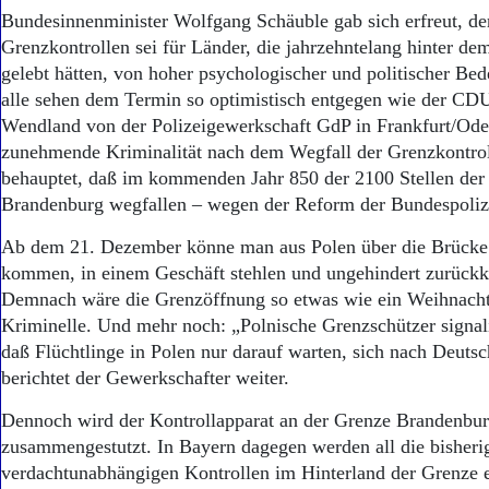
Bundesinnenminister Wolfgang Schäuble gab sich erfreut, de
Grenzkontrollen sei für Länder, die jahrzehntelang hinter d
gelebt hätten, von hoher psychologischer und politischer Be
alle sehen dem Termin so optimistisch entgegen wie der CDU-
Wendland von der Polizeigewerkschaft GdP in Frankfurt/Oder
zunehmende Kriminalität nach dem Wegfall der Grenzkontro
behauptet, daß im kommenden Jahr 850 der 2100 Stellen der 
Brandenburg wegfallen – wegen der Reform der Bundespoliz
Ab dem 21. Dezember könne man aus Polen über die Brücke
kommen, in einem Geschäft stehlen und ungehindert zurückk
Demnach wäre die Grenzöffnung so etwas wie ein Weihnacht
Kriminelle. Und mehr noch: „Polnische Grenzschützer signalis
daß Flüchtlinge in Polen nur darauf warten, sich nach Deuts
berichtet der Gewerkschafter weiter.
Dennoch wird der Kontrollapparat an der Grenze Brandenbu
zusammengestutzt. In Bayern dagegen werden all die bisheri
verdachtunabhängigen Kontrollen im Hinterland der Grenze e