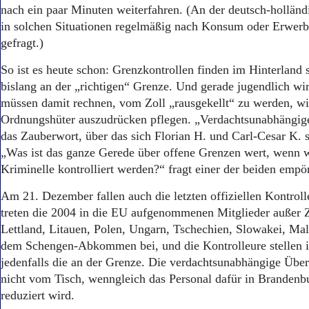
Aktuelle Ausgabe
nach ein paar Minuten weiterfahren. (An der deutsch-hollän
Abonnenten-Login
in solchen Situationen regelmäßig nach Konsum oder Erwer
Abonnent werden
gefragt.)
Abo Prämien
Archiv
So ist es heute schon: Grenzkontrollen finden im Hinterland s
Mediadaten
bislang an der „richtigen“ Grenze. Und gerade jugendlich w
müssen damit rechnen, vom Zoll „rausgekellt“ zu werden, wi
Kontakt
Impressum
Ordnungshüter auszudrücken pflegen. „Verdachtsunabhängige
Datenschutz
das Zauberwort, über das sich Florian H. und Carl-Cesar K. s
„Was ist das ganze Gerede über offene Grenzen wert, wenn 
Kriminelle kontrolliert werden?“ fragt einer der beiden empör
Am 21. Dezember fallen auch die letzten offiziellen Kontrol
treten die 2004 in die EU aufgenommenen Mitglieder außer Z
Lettland, Litauen, Polen, Ungarn, Tschechien, Slowakei, Ma
dem Schengen-Abkommen bei, und die Kontrolleure stellen ih
jedenfalls die an der Grenze. Die verdachtsunabhängige Über
nicht vom Tisch, wenngleich das Personal dafür in Brandenbu
reduziert wird.