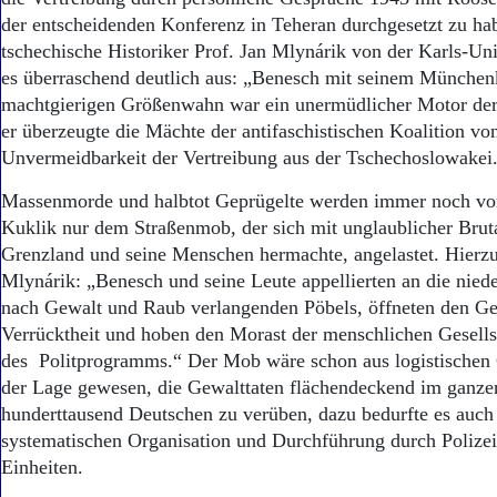
der entscheidenden Konferenz in Teheran durchgesetzt zu ha
tschechische Historiker Prof. Jan Mlynárik von der Karls-Univ
es überraschend deutlich aus: „Benesch mit seinem Münche
machtgierigen Größenwahn war ein unermüdlicher Motor der
er überzeugte die Mächte der antifaschistischen Koalition vo
Unvermeidbarkeit der Vertreibung aus der Tschechoslowakei
Massenmorde und halbtot Geprügelte werden immer noch von
Kuklik nur dem Straßenmob, der sich mit unglaublicher Bruta
Grenzland und seine Menschen hermachte, angelastet. Hierzu
Mlynárik: „Benesch und seine Leute appellierten an die niede
nach Gewalt und Raub verlangenden Pöbels, öffneten den Ge
Verrücktheit und hoben den Morast der menschlichen Gesells
des Politprogramms.“ Der Mob wäre schon aus logistischen
der Lage gewesen, die Gewalttaten flächendeckend im ganze
hunderttausend Deutschen zu verüben, dazu bedurfte es auch
systematischen Organisation und Durchführung durch Polizei-
Einheiten.