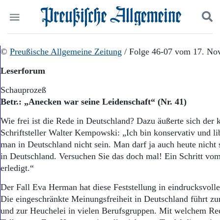
Politik
©
Preußische Allgemeine Zeitung
Suchen und finden
/ Folge 46-07 vom 17. No
Kultur
Leserforum
Wirtschaft
Panorama
Schauprozeß
Gesellschaft
Betr.: „Anecken war seine Leidenschaft“ (Nr. 41)
Leben
Geschichte
Wie frei ist die Rede in Deutschland? Dazu äußerte sich der 
Ostpreußen
Schriftsteller Walter Kempowski: „Ich bin konservativ und li
Pommern
man in Deutschland nicht sein. Man darf ja auch heute nicht
Berlin-Brandenburg
in Deutschland. Versuchen Sie das doch mal! Ein Schritt vo
Schlesien
erledigt.“
Danzig und Westpreußen
Bücher
Der Fall Eva Herman hat diese Feststellung in eindrucksvolle
Die eingeschränkte Meinungsfreiheit in Deutschland führt 
Start
Wer wir sind
und zur Heuchelei in vielen Berufsgruppen. Mit welchem Rec