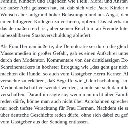
Familie, Kindern und Tugenden wie Fleiß, Moral und Anstand
sie außer Acht gelassen hat, ist, daß sich viele Paare Kinder
Wunsch aber aufgrund hoher Belastungen und aus Angst, den 
einen billigeren Kollegen zu verlieren, opfern. Das ist erbärm
das dermaßen reich ist, aber seinen Reichtum an Fremde Inter
unbezahlbaren Staatsverschuldung abliefert.
Als Frau Herman äußerte, die Demokratie sei durch die gleic
Massenmedien in großer Gefahr, gab es einen Aufschrei unte
durch den Moderator. Kommentare von der drittklassigen Ex
Schreinemarkers in höchster Erregung wie „das geht gar nich
machten die Runde, so auch vom Gastgeber Herrn Kerner. A
versuchte zu erklären, daß Begriffe wie „Gleichschaltung“ in
Medienlandschaft verwendet werden, konnte sie sich damit 
verschaffen. Daraufhin sagte sie, wenn man nicht über Famil
reden dürfe, könne man auch nicht über Autobahnen sprechen
nur noch tiefste Verachtung für Frau Herman. Nachdem sie s
über deutsche Geschichte reden dürfe, ohne sich dabei zu ge
vom Gastgeber aus der Sendung entlassen.