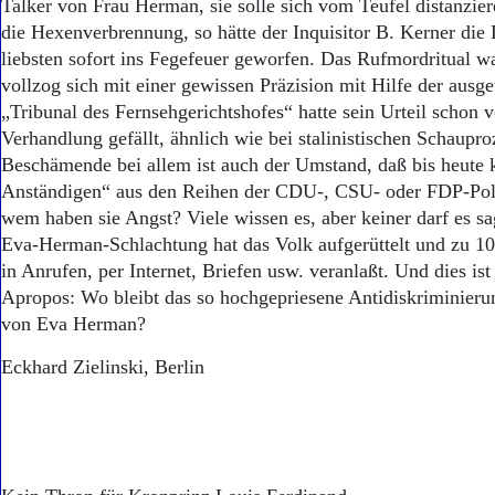
Aktuelle Ausgabe
Talker von Frau Herman, sie solle sich vom Teufel distanzie
Abonnenten-Login
die Hexenverbrennung, so hätte der Inquisitor B. Kerner die
Abonnent werden
liebsten sofort ins Fegefeuer geworfen. Das Rufmordritual wa
Abo Prämien
vollzog sich mit einer gewissen Präzision mit Hilfe der ausg
Archiv
„Tribunal des Fernsehgerichtshofes“ hatte sein Urteil schon 
Mediadaten
Verhandlung gefällt, ähnlich wie bei stalinistischen Schaupr
Beschämende bei allem ist auch der Umstand, daß bis heute 
Kontakt
Impressum
Anständigen“ aus den Reihen der CDU-, CSU- oder FDP-Polit
Datenschutz
wem haben sie Angst? Viele wissen es, aber keiner darf es sa
Eva-Herman-Schlachtung hat das Volk aufgerüttelt und zu 1
in Anrufen, per Internet, Briefen usw. veranlaßt. Und dies ist
Apropos: Wo bleibt das so hochgepriesene Antidiskriminieru
von Eva Herman?
Eckhard Zielinski, Berlin