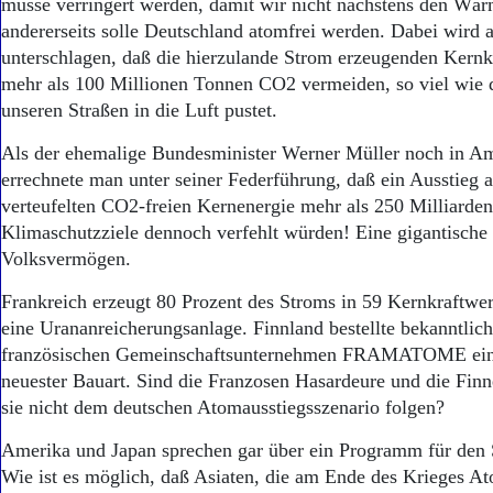
müsse verringert werden, damit wir nicht nächstens den Wär
andererseits solle Deutschland atomfrei werden. Dabei wird a
unterschlagen, daß die hierzulande Strom erzeugenden Kernk
mehr als 100 Millionen Tonnen CO2 vermeiden, so viel wie 
unseren Straßen in die Luft pustet.
Als der ehemalige Bundesminister Werner Müller noch in A
errechnete man unter seiner Federführung, daß ein Ausstieg a
verteufelten CO2-freien Kernenergie mehr als 250 Milliarden
Klimaschutzziele dennoch verfehlt würden! Eine gigantisch
Volksvermögen.
Frankreich erzeugt 80 Prozent des Stroms in 59 Kernkraftwer
eine Urananreicherungsanlage. Finnland bestellte bekanntlic
französischen Gemeinschaftsunternehmen FRAMATOME ein
neuester Bauart. Sind die Franzosen Hasardeure und die Finn
sie nicht dem deutschen Atomausstiegsszenario folgen?
Amerika und Japan sprechen gar über ein Programm für den 
Wie ist es möglich, daß Asiaten, die am Ende des Krieges 