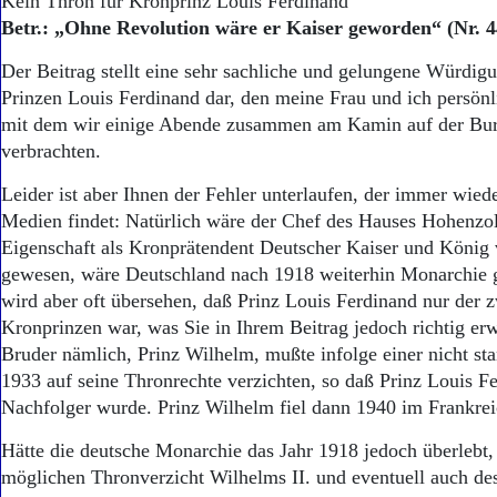
Kein Thron für Kronprinz Louis Ferdinand
Betr.: „Ohne Revolution wäre er Kaiser geworden“ (Nr. 4
Der Beitrag stellt eine sehr sachliche und gelungene Würdig
Prinzen Louis Ferdinand dar, den meine Frau und ich persönl
mit dem wir einige Abende zusammen am Kamin auf der Bu
verbrachten.
Leider ist aber Ihnen der Fehler unterlaufen, der immer wied
Medien findet: Natürlich wäre der Chef des Hauses Hohenzoll
Eigenschaft als Kronprätendent Deutscher Kaiser und König
gewesen, wäre Deutschland nach 1918 weiterhin Monarchie 
wird aber oft übersehen, daß Prinz Louis Ferdinand nur der 
Kronprinzen war, was Sie in Ihrem Beitrag jedoch richtig erw
Bruder nämlich, Prinz Wilhelm, mußte infolge einer nicht s
1933 auf seine Thronrechte verzichten, so daß Prinz Louis Fe
Nachfolger wurde. Prinz Wilhelm fiel dann 1940 im Frankre
Hätte die deutsche Monarchie das Jahr 1918 jedoch überlebt
möglichen Thronverzicht Wilhelms II. und eventuell auch de