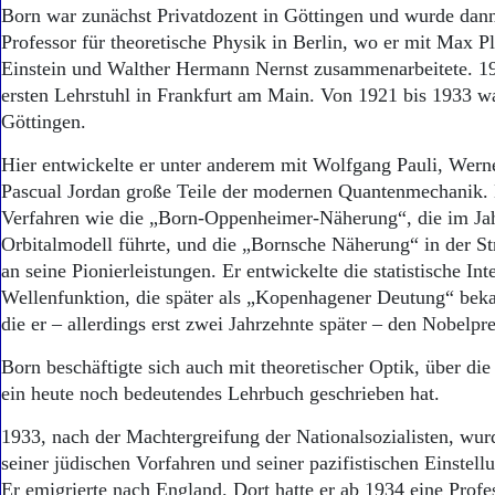
Aktuelle Ausgabe
Born war zunächst Privatdozent in Göttingen und wurde dann
Abonnenten-Login
Professor für theoretische Physik in Berlin, wo er mit Max P
Abonnent werden
Einstein und Walther Hermann Nernst zusammenarbeitete. 191
Abo Prämien
ersten Lehrstuhl in Frankfurt am Main. Von 1921 bis 1933 w
Archiv
Göttingen.
Mediadaten
Hier entwickelte er unter anderem mit Wolfgang Pauli, Wern
Kontakt
Impressum
Pascual Jordan große Teile der modernen Quantenmechanik.
Datenschutz
Verfahren wie die „Born-Oppenheimer-Näherung“, die im J
Orbitalmodell führte, und die „Bornsche Näherung“ in der St
an seine Pionierleistungen. Er entwickelte die statistische Int
Wellenfunktion, die später als „Kopenhagener Deutung“ bek
die er – allerdings erst zwei Jahrzehnte später – den Nobelprei
Born beschäftigte sich auch mit theoretischer Optik, über di
ein heute noch bedeutendes Lehrbuch geschrieben hat.
1933, nach der Machtergreifung der Nationalsozialisten, w
seiner jüdischen Vorfahren und seiner pazifistischen Einstel
Er emigrierte nach England. Dort hatte er ab 1934 eine Prof