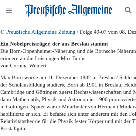
Politik
©
Preußische Allgemeine Zeitung
Suchen und finden
/ Folge 49-07 vom 08. De
Kultur
Ein Nobelpreisträger, der aus Breslau stammt
Wirtschaft
Die Born-Oppenheimer-Näherung und die Bornsche Näherung 
Panorama
erinnern an die Leistungen Max Borns
Gesellschaft
Leben
von Corinna Weinert
Geschichte
Max Born wurde am 11. Dezember 1882 in Breslau / Schlesi
Ostpreußen
der Schulausbildung studierte Born ab 1901 in Breslau, Heide
Pommern
Berlin-Brandenburg
Cambridge und Göttingen zuerst Rechtswissenschaften und M
Schlesien
dann Mathematik, Physik und Astronomie. 1906 promovierte 
Danzig und Westpreußen
in Göttingen. Später war er Mitarbeiter von Hermann Minko
Bücher
habilitierte er sich. Er befaßte sich unter anderem mit den Fo
Relativitätstheorie für die Physik fester Körper und mit der 
Start
Kristallgitter.
Wer wir sind