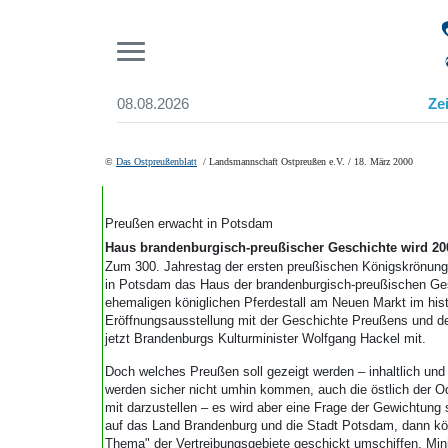
Pr
08.08.2026
Ze
Suchen und finden
Start
©
Das Ostpreußenblatt
/ Landsmannschaft Ostpreußen e.V. / 18. März 2000
Wer wir sind
Aktuelle Ausgabe
Abonnenten-Login
Preußen erwacht in Potsdam
Abonnent werden
Haus brandenburgisch-preußischer Geschichte wird 200
Abo Prämien
Zum 300. Jahrestag der ersten preußischen Königskrönung
in Potsdam das Haus der brandenburgisch-preußischen Ges
Archiv
ehemaligen königlichen Pferdestall am Neuen Markt im his
Mediadaten
Eröffnungsausstellung mit der Geschichte Preußens und de
jetzt Brandenburgs Kulturminister Wolfgang Hackel mit.
Doch welches Preußen soll gezeigt werden – inhaltlich un
werden sicher nicht umhin kommen, auch die östlich der 
mit darzustellen – es wird aber eine Frage der Gewichtung
auf das Land Brandenburg und die Stadt Potsdam, dann könn
Thema" der Vertreibungsgebiete geschickt umschiffen. Min