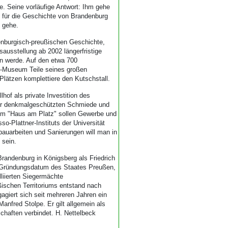
de. Seine vorläufige Antwort: Ihm gehe
 für die Geschichte von Brandenburg
 gehe.
enburgisch-preußischen Geschichte,
ausstellung ab 2002 längerfristige
 werde. Auf den etwa 700
m-Museum Teile seines großen
lätzen komplettiere den Kutschstall.
of als private Investition des
der denkmalgeschützten Schmiede und
em "Haus am Platz" sollen Gewerbe und
-Plattner-Instituts der Universität
auarbeiten und Sanierungen will man in
 sein.
Brandenburg in Königsberg als Friedrich
ls Gründungsdatum des Staates Preußen,
liierten Siegermächte
ußischen Territoriums entstand nach
iert sich seit mehreren Jahren ein
anfred Stolpe. Er gilt allgemein als
chaften verbindet. H. Nettelbeck