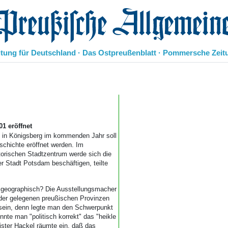
eußische Allgemeine Zeitung
itung für Deutschland · Das Ostpreußenblatt · Pommersche Zeit
Politik
Kultur
Wirtschaft
Panorama
Gesellschaft
1 eröffnet
Leben
 in Königsberg im kommenden Jahr soll
chichte eröffnet werden. Im
Geschichte
torischen Stadtzentrum werde sich die
Ostpreußen
r Stadt Potsdam beschäftigen, teilte
Pommern
Berlin-Brandenburg
d geographisch? Die Ausstellungsmacher
Schlesien
Oder gelegenen preußischen Provinzen
Danzig und Westpreußen
 sein, denn legte man den Schwerpunkt
Bücher
te man "politisch korrekt" das "heikle
ister Hackel räumte ein, daß das