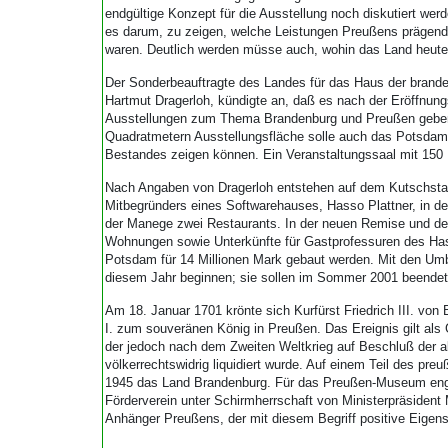
endgültige Konzept für die Ausstellung noch diskutiert wer
es darum, zu zeigen, welche Leistungen Preußens prägend
waren. Deutlich werden müsse auch, wohin das Land heute
Der Sonderbeauftragte des Landes für das Haus der brand
Hartmut Dragerloh, kündigte an, daß es nach der Eröffnungs
Ausstellungen zum Thema Brandenburg und Preußen geben
Quadratmetern Ausstellungsfläche solle auch das Potsda
Bestandes zeigen können. Ein Veranstaltungssaal mit 150 P
Nach Angaben von Dragerloh entstehen auf dem Kutschstallh
Mitbegründers eines Softwarehauses, Hasso Plattner, in 
der Manege zwei Restaurants. In der neuen Remise und d
Wohnungen sowie Unterkünfte für Gastprofessuren des Hasso
Potsdam für 14 Millionen Mark gebaut werden. Mit den Umb
diesem Jahr beginnen; sie sollen im Sommer 2001 beendet
Am 18. Januar 1701 krönte sich Kurfürst Friedrich III. von 
I. zum souveränen König in Preußen. Das Ereignis gilt a
der jedoch nach dem Zweiten Weltkrieg auf Beschluß der al
völkerrechtswidrig liquidiert wurde. Auf einem Teil des pre
1945 das Land Brandenburg. Für das Preußen-Museum engag
Förderverein unter Schirmherrschaft von Ministerpräsident M
Anhänger Preußens, der mit diesem Begriff positive Eigens