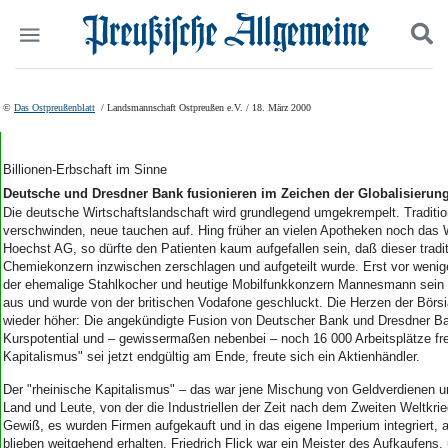
Politik
Suchen und finden
©
Das Ostpreußenblatt
/ Landsmannschaft Ostpreußen e.V. / 18. März 2000
Kultur
Wirtschaft
Panorama
Billionen-Erbschaft im Sinne
Gesellschaft
Deutsche und Dresdner Bank fusionieren im Zeichen der Globalisierun
Leben
Die deutsche Wirtschaftslandschaft wird grundlegend umgekrempelt. Traditi
verschwinden, neue tauchen auf. Hing früher an vielen Apotheken noch das 
Geschichte
Hoechst AG, so dürfte den Patienten kaum aufgefallen sein, daß dieser tradit
Ostpreußen
Chemiekonzern inzwischen zerschlagen und aufgeteilt wurde. Erst vor wen
Pommern
der ehemalige Stahlkocher und heutige Mobilfunkkonzern Mannesmann sein
Berlin-Brandenburg
aus und wurde von der britischen Vodafone geschluckt. Die Herzen der Börsi
wieder höher: Die angekündigte Fusion von Deutscher Bank und Dresdner Ba
Schlesien
Kurspotential und – gewissermaßen nebenbei – noch 16 000 Arbeitsplätze fre
Danzig und Westpreußen
Kapitalismus" sei jetzt endgültig am Ende, freute sich ein Aktienhändler.
Bücher
Der "rheinische Kapitalismus" – das war jene Mischung von Geldverdienen u
Start
Land und Leute, von der die Industriellen der Zeit nach dem Zweiten Weltkri
Gewiß, es wurden Firmen aufgekauft und in das eigene Imperium integriert, a
Wer wir sind
blieben weitgehend erhalten. Friedrich Flick war ein Meister des Aufkaufens