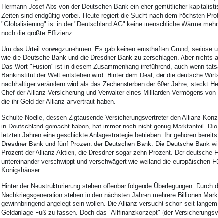
Aktuelle Ausgabe
Hermann Josef Abs von der Deutschen Bank ein eher gemütlicher kapitalisti
Abonnenten-Login
Zeiten sind endgültig vorbei. Heute regiert die Sucht nach dem höchsten Prof
Abonnent werden
"Globalisierung" ist in der "Deutschland AG" keine menschliche Wärme mehr 
Abo Prämien
noch die größte Effizienz.
Archiv
Um das Urteil vorwegzunehmen: Es gab keinen ernsthaften Grund, seriöse u
Mediadaten
wie die Deutsche Bank und die Dresdner Bank zu zerschlagen. Aber nichts an
Das Wort "Fusion" ist in diesem Zusammenhang irreführend, auch wenn tats
Kontakt
Bankinstitut der Welt entstehen wird. Hinter dem Deal, der die deutsche Wirt
Impressum
nachhaltiger verändern wird als das Zechensterben der 60er Jahre, steckt He
Chef der Allianz-Versicherung und Verwalter eines Milliarden-Vermögens von
Datenschutz
die ihr Geld der Allianz anvertraut haben.
Schulte-Noelle, dessen Zigtausende Versicherungsvertreter den Allianz-Kon
in Deutschland gemacht haben, hat immer noch nicht genug Marktanteil. Die 
letzten Jahren eine geschickte Anlagestrategie betrieben. Ihr gehören bereits
Dresdner Bank und fünf Prozent der Deutschen Bank. Die Deutsche Bank wi
Prozent der Allianz-Aktien, die Dresdner sogar zehn Prozent. Der deutsche F
untereinander verschwippt und verschwägert wie weiland die europäischen F
Königshäuser.
Hinter der Neustrukturierung stehen offenbar folgende Überlegungen: Durch d
Nachkriegsgeneration stehen in den nächsten Jahren mehrere Billionen Mark
gewinnbringend angelegt sein wollen. Die Allianz versucht schon seit langem
Geldanlage Fuß zu fassen. Doch das "Allfinanzkonzept" (der Versicherungsve