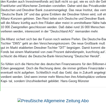
den Kunden auch Investmentfonds an) läuft nicht so gut, wie es sich die Gel
Frankfurter und Münchener Zentralen vorstellen. Daher wird das Privatkunde
Deutschen und Dresdner Bank zusammengelegt. Das neue Institut, das ver
"Deutsche Bank 24" und das grüne Emblem der Dresdner führen wird, soll et
Allianz-Konzern gehören. Den Rest teilen sich Deutsche und Dresdner Bank. 
will die Allianz künftig auch ihre Filialen aber meist in unmittelbarer Nähe ha
10 000 Zweigstellen geschlossen werden. Daß dabei rund 16 000 Menschen i
verlieren werden, interessiert in der "Deutschland AG" niemanden mehr.
Die Allianz sichert sich bei der Fusion noch weitere Perlen. Die Deutsche-B
Tochter "DWS" geht an den Versicherungskonzern. Die neue Großbank muß s
gut im Markt etablierten Dresdner-Tochter "DIT" begnügen. Damit kommt die 
Fonds bei einem Marktanteil von zwei Prozent dahindümpeln, kurzfristig au
schluckt die Allianz die Deutsche-Bank-Versicherung "Deutscher Herold".
So fühlen sich die Herrscher des deutschen Finanzwesens für den Billionen-
Erben gewappnet. Doch die Rechnung derer, die immer größere Finanzräder 
eventuell nicht aufgehen. Schließlich muß das Geld, das in Zukunft angelegt 
verdient werden. Und wenn immer mehr Menschen ihre Arbeitsplätze verliere
Kapi- tal, sondern Unzufriedenheit gebildet. Hans-Georg Münster