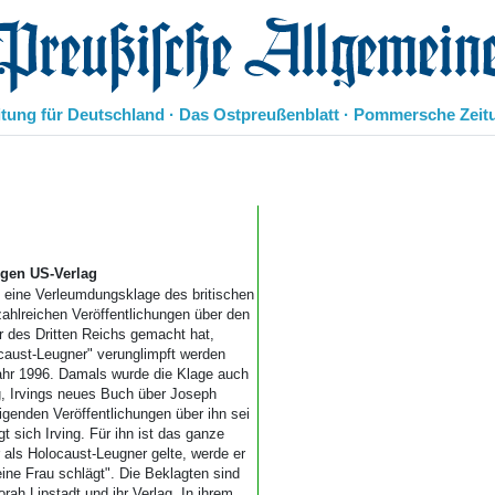
eußische Allgemeine Zeitung
itung für Deutschland · Das Ostpreußenblatt · Pommersche Zeit
Politik
Kultur
Wirtschaft
Panorama
Gesellschaft
egen US-Verlag
Leben
t eine Verleumdungsklage des britischen
 zahlreichen Veröffentlichungen über den
Geschichte
r des Dritten Reichs gemacht hat,
Ostpreußen
ocaust-Leugner" verunglimpft werden
Pommern
Jahr 1996. Damals wurde die Klage auch
Berlin-Brandenburg
ag, Irvings neues Buch über Joseph
genden Veröffentlichungen über ihn sei
Schlesien
 sich Irving. Für ihn ist das ganze
Danzig und Westpreußen
r als Holocaust-Leugner gelte, werde er
Bücher
eine Frau schlägt". Die Beklagten sind
rah Lipstadt und ihr Verlag. In ihrem