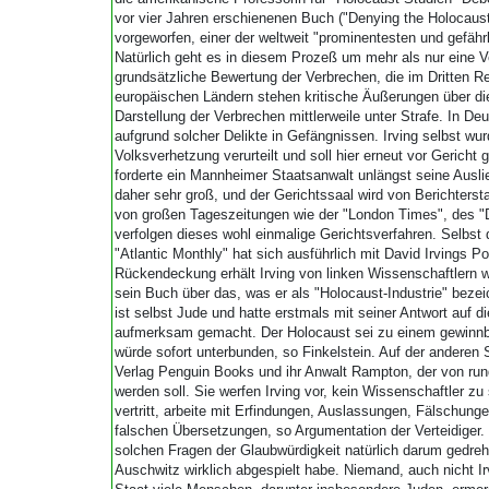
vor vier Jahren erschienenen Buch ("Denying the Holocaust"
vorgeworfen, einer der weltweit "prominentesten und gefähr
Natürlich geht es in diesem Prozeß um mehr als nur eine 
grundsätzliche Bewertung der Verbrechen, die im Dritten 
europäischen Ländern stehen kritische Äußerungen über die
Darstellung der Verbrechen mittlerweile unter Strafe. In D
aufgrund solcher Delikte in Gefängnissen. Irving selbst w
Volksverhetzung verurteilt und soll hier erneut vor Gericht
forderte ein Mannheimer Staatsanwalt unlängst seine Auslie
daher sehr groß, und der Gerichtssaal wird von Berichtersta
von großen Tageszeitungen wie der "London Times", des "D
verfolgen dieses wohl einmalige Gerichtsverfahren. Selbst 
"Atlantic Monthly" hat sich ausführlich mit David Irvings P
Rückendeckung erhält Irving von linken Wissenschaftlern 
sein Buch über das, was er als "Holocaust-Industrie" bezeich
ist selbst Jude und hatte erstmals mit seiner Antwort auf 
aufmerksam gemacht. Der Holocaust sei zu einem gewinnbr
würde sofort unterbunden, so Finkelstein. Auf der anderen 
Verlag Penguin Books und ihr Anwalt Rampton, der von rund
werden soll. Sie werfen Irving vor, kein Wissenschaftler zu s
vertritt, arbeite mit Erfindungen, Auslassungen, Fälschung
falschen Übersetzungen, so Argumentation der Verteidiger
solchen Fragen der Glaubwürdigkeit natürlich darum gedreh
Auschwitz wirklich abgespielt habe. Niemand, auch nicht Ir