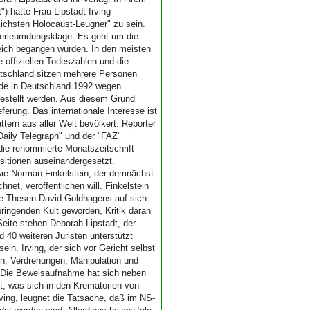
) hatte Frau Lipstadt Irving
lichsten Holocaust-Leugner" zu sein.
Verleumdungsklage. Es geht um die
Reich begangen wurden. In den meisten
 offiziellen Todeszahlen und die
eutschland sitzen mehrere Personen
urde in Deutschland 1992 wegen
 gestellt werden. Aus diesem Grund
ferung. Das internationale Interesse ist
ttern aus aller Welt bevölkert. Reporter
aily Telegraph" und der "FAZ"
die renommierte Monatszeitschrift
ositionen auseinandergesetzt.
wie Norman Finkelstein, der demnächst
net, veröffentlichen will. Finkelstein
die Thesen David Goldhagens auf sich
ingenden Kult geworden, Kritik daran
Seite stehen Deborah Lipstadt, der
 40 weiteren Juristen unterstützt
ein. Irving, der sich vor Gericht selbst
en, Verdrehungen, Manipulation und
. Die Beweisaufnahme hat sich neben
t, was sich in den Krematorien von
ving, leugnet die Tatsache, daß im NS-