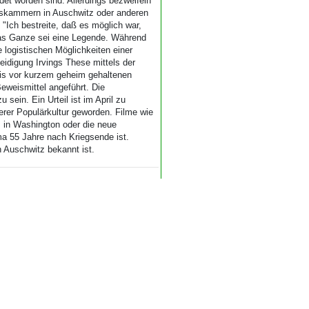
et worden sind. Allerdings bezweifeln
Gaskammern in Auschwitz oder anderen
"Ich bestreite, daß es möglich war,
as Ganze sei eine Legende. Während
logistischen Möglichkeiten einer
eidigung Irvings These mittels der
is vor kurzem geheim gehaltenen
Beweismittel angeführt. Die
sein. Ein Urteil ist im April zu
serer Populärkultur geworden. Filme wie
 in Washington oder die neue
ma 55 Jahre nach Kriegsende ist.
 Auschwitz bekannt ist.