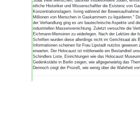
Staat viele Menschen, darunter insbesondere Juden, ermord
etliche Historiker und Wissenschaftler die Existenz von 
Konzentrationslagern. Irving während der Beweisaufnahme: 
Millionen von Menschen in Gaskammern zu liquidieren." D
der Verhandlung ging es um bautechnische Aspekte und die 
industriellen Massenvernichtung. Zuletzt versuchte die Vert
Eichmann-Memoiren zu widerlegen. Nach der Lektüre der b
Schriften wurden diese allerdings nicht im Gerichtsaal als 
Informationen scheinen für Frau Lipstadt nutzlos gewesen zu 
erwarten. Der Holocaust ist mittlerweile ein Bestandteil un
Schindlers Liste, Einrichtungen wie das Holocaust Museum
Gedenkstätte in Berlin zeigen, wie allgegenwärtig das The
Dennoch zeigt der Prozeß, wie wenig über die Wahrheit von