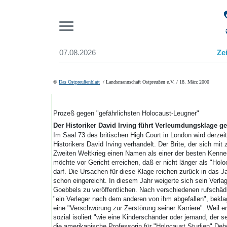
Pr
07.08.2026
Ze
Suchen und finden
Start
©
Das Ostpreußenblatt
/ Landsmannschaft Ostpreußen e.V. / 18. März 2000
Wer wir sind
Aktuelle Ausgabe
Abonnenten-Login
Prozeß gegen "gefährlichsten Holocaust-Leugner"
Abonnent werden
Der Historiker David Irving führt Verleumdungsklage g
Abo Prämien
Im Saal 73 des britischen High Court in London wird derzei
Historikers David Irving verhandelt. Der Brite, der sich mit
Archiv
Zweiten Weltkrieg einen Namen als einer der besten Kenne
Mediadaten
möchte vor Gericht erreichen, daß er nicht länger als "Hol
darf. Die Ursachen für diese Klage reichen zurück in das 
schon eingereicht. In diesem Jahr weigerte sich sein Verl
Goebbels zu veröffentlichen. Nach verschiedenen rufschädi
"ein Verleger nach dem anderen von ihm abgefallen", beklagt
eine "Verschwörung zur Zerstörung seiner Karriere". Weil e
sozial isoliert "wie eine Kinderschänder oder jemand, der s
die amerikanische Professorin für "Holocaust Studien" Debo