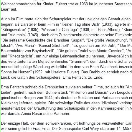
Aktuelle Ausgabe
Weihnachtsmärchen für Kinder. Zuletzt trat er 1963 im Münchener Staatssch
Abonnenten-Login
Lear" auf.
Abonnent werden
Auch im Film hatte sich der Schauspieler mit der urwüchsigen Gestalt eine
Abo Prämien
begann als Darsteller beim Film in "Keinen Tag ohne Dich" (1933), agierte in 
Archiv
"Königswalzer" (1935), "Wasser für Canitoga" (1939, mit Hans Albers), "Klei
Mediadaten
und "Via mala" (1945). Nach dem Zusammenbruch setzte er seine Filmkarriere
"Die seltsame Geschichte des Brandner Kaspar", "Die große Versuchung", "He
Kontakt
falsch", "Ave Maria", "Konsul Strotthoff", "Es geschah am 20. Juli", " Der M
Impressum
Bauerndoktor von Bayrischzell", "Die grünen Teufel von Monte Cassino", "Ar
und "Kriegsgericht", um nur einige Leinwandrollen zu nennen. Unvergeßlich bl
Datenschutz
des verbitterten alten Menschenfeindes "Grummel", dem durch eine Schar v
menschlich gütige Wandlung widerfährt, in dem von Erich Waschnek inszenie
Sonne im Herzen" (1952, mit Liselotte Pulver). Das Drehbuch schrieb nach 
Lieck die Gattin des Schauspielers, Erna Fentsch, zu Ende.
Erna Fentsch schrieb die Drehbücher zu vielen seiner Filme, so auch für "A
Liebe", gedreht nach dem Bühnenstück "Philemon und Baucis" von Leopold A
griechischen Bergen von 1944, als deutsche Soldaten und Partisanen sich ein
Kleinkrieg lieferten, spielte. Die schwierige Rolle des alten "Nikolaos" verkör
meisterhaft bei der Uraufführung des Schauspiels in den Kammerspielen in
war damals Annie Rosar seine Partnerin.
Der einzige Halt, der dem schwerkranken, oft hoffnungslos verzweifelten Car
war seine geliebte Frau Erna. Der Schauspieler Carl Wery starb am 14. März