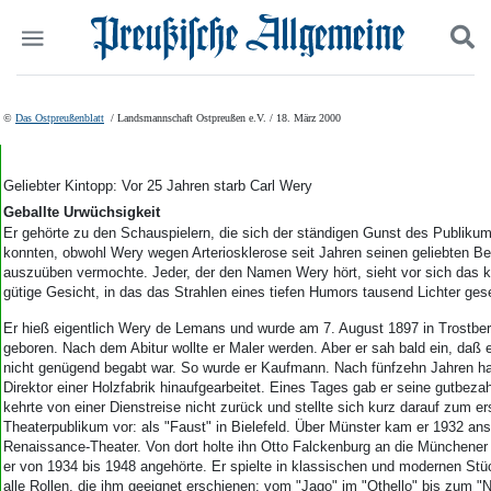
Politik
Suchen und finden
©
Das Ostpreußenblatt
/ Landsmannschaft Ostpreußen e.V. / 18. März 2000
Kultur
Wirtschaft
Panorama
Geliebter Kintopp: Vor 25 Jahren starb Carl Wery
Gesellschaft
Geballte Urwüchsigkeit
Leben
Er gehörte zu den Schauspielern, die sich der ständigen Gunst des Publikums
konnten, obwohl Wery wegen Arteriosklerose seit Jahren seinen geliebten Be
Geschichte
auszuüben vermochte. Jeder, der den Namen Wery hört, sieht vor sich das ka
Ostpreußen
gütige Gesicht, in das das Strahlen eines tiefen Humors tausend Lichter gese
Pommern
Er hieß eigentlich Wery de Lemans und wurde am 7. August 1897 in Trostbe
Berlin-Brandenburg
geboren. Nach dem Abitur wollte er Maler werden. Aber er sah bald ein, daß e
Schlesien
nicht genügend begabt war. So wurde er Kaufmann. Nach fünfzehn Jahren ha
Danzig und Westpreußen
Direktor einer Holzfabrik hinaufgearbeitet. Eines Tages gab er seine gutbezah
Bücher
kehrte von einer Dienstreise nicht zurück und stellte sich kurz darauf zum 
Theaterpublikum vor: als "Faust" in Bielefeld. Über Münster kam er 1932 ans 
Start
Renaissance-Theater. Von dort holte ihn Otto Falckenburg an die Münchene
er von 1934 bis 1948 angehörte. Er spielte in klassischen und modernen Stü
Wer wir sind
alle Rollen, die ihm geeignet erschienen: vom "Jago" im "Othello" bis zum "