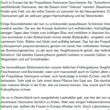
Aktuelle Ausgabe
Auch in Europa hat der Purpurblaue Steinsame Geschwister. Als "Ackerhirse"
Abonnenten-Login
weißblühende Steinsame, den die Bauern einst "Unkraut" nannten. Bäuerinne
Abonnent werden
Kinder aufs Feld, um die reifen Samen zu sammeln für die Hausapotheke. E
Steinsamen galt als wirksam gegen Harnverhaltung und bei Nierenleiden.
Abo Prämien
Archiv
Einige Besonderheiten der nun zu schützenden purpurblauen Schönsten ihrer
Mediadaten
erwähnt werden: Die aus der Knospe dunkelrot sich entfaltenden, fünfzipflige
wenigen Tagen über Violett zum kräftigen Blau und verblühen in blassem Azu
Kontakt
Juni erscheinen in den Blattachseln immer wieder Blütenpulks, umgeben von
samtenem Grün. Blätter und Stiele sind auffällig behaart. Das hat der Purpu
Impressum
(Lithospermum purpurocaeruleum) gemein mit seiner hier verbreiteten Verwan
Datenschutz
der Borretschgewächse, zu der auch das Vergißmeinnicht gehört, das heilkrä
Borretsch. Die beliebte Gewürzpflanze gedeiht mühelos in unseren Gärten, ve
Wegrändern und auf Schutthalden.
Die himmelblauen Blütensternchen unserer lieblichen Frühlingsblume Vergißm
Feuchtwiesen und Bachränder, säen sich massenhaft auch im Garten allein 
der Purpurblaue Steinsame schwer, sich heutzutage in lichten Eichen- und 
behaupten. Sehr spät im Jahr streut diese Pflanze ihre Saat aus. Die steinh
über mehrere Winter in der Erde, ehe sie keimen können. Das macht auch ih
Kulturpflanze schwer.
Als es in Deutschland noch ausgedehnte Laubwälder gab, war hier der nun 
anvertraute Steinsame reichlich zu finden. Aber was einigen Indianerstämme
bekannt war, wußten die Frauen in Europa offenbar nicht. Durch Laborunter