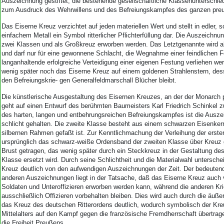
Aktuelle Ausgabe
Auszeichnung gestiftet, die bestehende gesellschaftliche Klassenunterschie
zum Ausdruck des Wehrwillens und des Befreiungskampfes des ganzen preu
Abonnenten-Login
Abonnent werden
Das Eiserne Kreuz verzichtet auf jeden materiellen Wert und stellt in edler, 
Abo Prämien
einfachem Metall ein Symbol ritterlicher Pflichterfüllung dar. Die Auszeichn
Archiv
zwei Klassen und als Großkreuz erworben werden. Das Letztgenannte wird a
und darf nur für eine gewonnene Schlacht, die Wegnahme einer feindlichen F
Mediadaten
langanhaltende erfolgreiche Verteidigung einer eigenen Festung verliehen w
wenig später noch das Eiserne Kreuz auf einem goldenen Strahlenstern, dess
Kontakt
den Befreiungskrie- gen Generalfeldmarschall Blücher bleibt.
Impressum
Datenschutz
Die künstlerische Ausgestaltung des Eisernen Kreuzes, an der der Monarch p
geht auf einen Entwurf des berühmten Baumeisters Karl Friedrich Schinkel 
des harten, langen und entbehrungsreichen Befreiungskampfes ist die Ausze
schlicht gehalten. Die zweite Klasse besteht aus einem schwarzen Eisenkern
silbernen Rahmen gefaßt ist. Zur Kenntlichmachung der Verleihung der erste
ursprünglich das schwarz-weiße Ordensband der zweiten Klasse über Kreuz g
Brust getragen, das wenig später durch ein Steckkreuz in der Gestaltung de
Klasse ersetzt wird. Durch seine Schlichtheit und die Materialwahl untersche
Kreuz deutlich von den aufwendigen Auszeichnungen der Zeit. Der bedeuten
anderen Auszeichnungen liegt in der Tatsache, daß das Eiserne Kreuz auch 
Soldaten und Unteroffizieren erworben werden kann, während die anderen K
ausschließlich Offizieren vorbehalten bleiben. Dies wird auch durch die äuße
das Kreuz des deutschen Ritterordens deutlich, wodurch symbolisch der K
Mittelalters auf den Kampf gegen die französische Fremdherrschaft übertrag
die Freiheit Preußens.