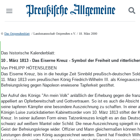
Politik
Suchen und finden
©
Das Ostpreußenblatt
/ Landsmannschaft Ostpreußen e.V. / 18. März 2000
Kultur
Wirtschaft
Panorama
Das historische Kalenderblatt:
Gesellschaft
10 . März 1813 - Das Eiserne Kreuz - Symbol der Freiheit und ritterlicher
Leben
Von PHILIPP HÖTENSLEBEN
Geschichte
Das Eiserne Kreuz, bis in die heutige Zeit Sinnbild preußisch-deutschen So
11. März 1813 vom preußischen König Friedrich-Wilhelm III. als Kriegsausze
Ostpreußen
Befreiungskrieg gegen Napoleon erwiesene Tapferkeit gestiftet.
Pommern
Berlin-Brandenburg
Der Aufruf des Königs "An mein Volk" anläßlich der Erhebung gegen die fran
Schlesien
appelliert an Opferbereitschaft und Gottvertrauen. So ist es auch die Absich
seine tapferen Kämpfer eine besondere Auszeichnung zu schaffen. In einer 
Danzig und Westpreußen
Königin Luise zurückdatierten Kabinettsorder vom 10. März 1813 stiftet der 
Bücher
Kreuz. In seiner äußeren Form eines Tatzenkreuzes knüpft es an das Deuts
schwarz auf weißem Mantel oder Schild. Die neue Auszeichnung spiegelt in 
Start
Geist der Befreiungskriege wider. Offizier und Mann gleichermaßen können hi
Wer wir sind
Leistungen direkt vom König ausgezeichnet werden. Damit hat Friedrich Wil