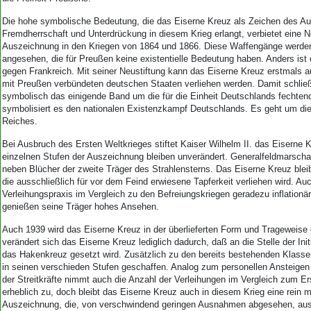
Die hohe symbolische Bedeutung, die das Eiserne Kreuz als Zeichen des A
Fremdherrschaft und Unterdrückung in diesem Krieg erlangt, verbietet eine N
Auszeichnung in den Kriegen von 1864 und 1866. Diese Waffengänge werden
angesehen, die für Preußen keine existentielle Bedeutung haben. Anders ist
gegen Frankreich. Mit seiner Neustiftung kann das Eiserne Kreuz erstmals a
mit Preußen verbündeten deutschen Staaten verliehen werden. Damit schlie
symbolisch das einigende Band um die für die Einheit Deutschlands fechte
symbolisiert es den nationalen Existenzkampf Deutschlands. Es geht um di
Reiches.
Bei Ausbruch des Ersten Weltkrieges stiftet Kaiser Wilhelm II. das Eiserne K
einzelnen Stufen der Auszeichnung bleiben unverändert. Generalfeldmarscha
neben Blücher der zweite Träger des Strahlensterns. Das Eiserne Kreuz blei
die ausschließlich für vor dem Feind erwiesene Tapferkeit verliehen wird. Au
Verleihungspraxis im Vergleich zu den Befreiungskriegen geradezu inflationä
genießen seine Träger hohes Ansehen.
Auch 1939 wird das Eiserne Kreuz in der überlieferten Form und Trageweise 
verändert sich das Eiserne Kreuz lediglich dadurch, daß an die Stelle der In
das Hakenkreuz gesetzt wird. Zusätzlich zu den bereits bestehenden Klassen
in seinen verschieden Stufen geschaffen. Analog zum personellen Ansteigen
der Streitkräfte nimmt auch die Anzahl der Verleihungen im Vergleich zum Er
erheblich zu, doch bleibt das Eiserne Kreuz auch in diesem Krieg eine rein mi
Auszeichnung, die, von verschwindend geringen Ausnahmen abgesehen, auss