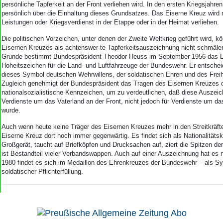
persönliche Tapferkeit an der Front verliehen wird. In den ersten Kriegsjahre
persönlich über die Einhaltung dieses Grundsatzes. Das Eiserne Kreuz wird ni
Leistungen oder Kriegsverdienst in der Etappe oder in der Heimat verliehen.
Die politischen Vorzeichen, unter denen der Zweite Weltkrieg geführt wird, 
Eisernen Kreuzes als achtenswer-te Tapferkeitsauszeichnung nicht schmäle
Grunde bestimmt Bundespräsident Theodor Heuss im September 1956 das 
Hoheitszeichen für die Land- und Luftfahrzeuge der Bundeswehr. Er entschei
dieses Symbol deutschen Wehrwillens, der soldatischen Ehren und des Frei
Zugleich genehmigt der Bundespräsident das Tragen des Eisernen Kreuzes 
nationalsozialistische Kennzeichen, um zu verdeutlichen, daß diese Auszeic
Verdienste um das Vaterland an der Front, nicht jedoch für Verdienste um d
wurde.
Auch wenn heute keine Träger des Eisernen Kreuzes mehr in den Streitkräfte
Eiserne Kreuz dort noch immer gegenwärtig. Es findet sich als Nationalität
Großgerät, taucht auf Briefköpfen und Drucksachen auf, ziert die Spitzen d
ist Bestandteil vieler Verbandswappen. Auch auf einer Auszeichnung hat es n
1980 findet es sich im Medaillon des Ehrenkreuzes der Bundeswehr – als Sy
soldatischer Pflichterfüllung.