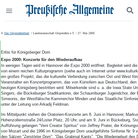
Politik
Suchen und finden
©
Das Ostpreußenblatt
/ Landsmannschaft Ostpreußen e.V. / 27. Mai 2000
Kultur
Wirtschaft
Panorama
Erlös für Königsberger Dom
Gesellschaft
Expo 2000: Konzerte für den Wiederaufbau
Leben
In wenigen Tagen wird in Hannover die Expo 2000 eröffnet. Begleitet wird di
von einem reichen Kulturprogramm (siehe auch im Internet unter www.kulturk
Geschichte
ein großes Projekt, das die kulturelle Verbindung zwischen Ost und West förd
Ostpreußen
Veranstalter ein Konzertprogramm, das von Künstlern aus Deutschland, de
Pommern
heutigen Königsberg bestritten wird. Mitwirkende sind u. a. die Iowa State U
Berlin-Brandenburg
Singers, die Bückeburger Stadtkantorei, der Schaumburger Jugendchor, der 
Simeonis, der Westfälische Kammerchor Minden und das Staatliche Sinfonie
Schlesien
unter der Leitung von Arkadij Feldman.
Danzig und Westpreußen
Bücher
Im Mittelpunkt stehen die Oratorien-Konzerte am 8. Juni in Hannover, Marku
Hohenzollernstraße 24/Lister Platz, 20 Uhr, und am 9. Juni in Bückeburg, Sta
Start
Aufführung gelangen "Veni Creator Spiritus" von Jeffrey Prater, die Krönun
von Mozart und die 1996 im Königsberger Dom uraufgeführte Sinfonie Nr. 9 v
Wer wir sind
den Sätzen "Zerstörter Dom", "Das Grabmal Kants", "Die Wiedergeburt des