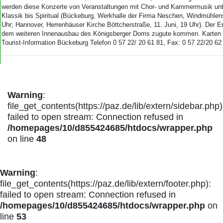
Aktuelle Ausgabe
werden diese Konzerte von Veranstaltungen mit Chor- und Kammermusik un
Abonnenten-Login
Klassik bis Spiritual (Bückeburg, Werkhalle der Firma Neschen, Windmühlens
Abonnent werden
Uhr; Hannover, Herrenhäuser Kirche Böttcherstraße, 11. Juni, 19 Uhr). Der Erl
Abo Prämien
dem weiteren Innenausbau des Königsberger Doms zugute kommen. Karten 
Tourist-Information Bückeburg Telefon 0 57 22/ 20 61 81, Fax: 0 57 22/20 62
Archiv
Mediadaten
Kontakt
Impressum
Warning
:
Datenschutz
file_get_contents(https://paz.de/lib/extern/sidebar.php)
failed to open stream: Connection refused in
/homepages/10/d855424685/htdocs/wrapper.php
on line
48
Warning
:
file_get_contents(https://paz.de/lib/extern/footer.php):
failed to open stream: Connection refused in
/homepages/10/d855424685/htdocs/wrapper.php
on
line
53