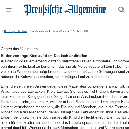
Politik
Suchen und finden
©
Das Ostpreußenblatt
/ Landsmannschaft Ostpreußen e.V. / 27. Mai 2000
Kultur
Wirtschaft
Panorama
Gegen das Vergessen
Gesellschaft
Bilder von Inge Kies auf dem Deutschlandtreffen
Leben
Als der BdV-Frauenverband kürzlich betroffene Frauen aufforderte, ihr Schw
von ihrem Schicksal zu berichten, das sie als Verschleppte erlitten haben, si
Geschichte
viele alte Wunden neu aufgebrochen. Und doch: "50 Jahre Schweigen sind zu
Ostpreußen
müssen ihr Schweigen brechen, um künftiges Leid zu verhindern.
Pommern
Eine, die seit vielen Jahren gegen diese Mauer des Schweigens ankämpft, is
Berlin-Brandenburg
Waldhauer, aus Lablacken, Kreis Labiau. Sie läßt es nicht ruhen, davon zu e
Schlesien
ihrer Familie im Krieg geschah. Sie griff zu dem Ausdrucksmittel, das ihr am
Danzig und Westpreußen
Pinsel und Farbe, und malte, was ihr auf der Seele brannte. Den langen Ele
Bücher
Heimat vertriebenen Menschen, die Frauen und Mädchen, die in die Fremde d
Kinder und alten Menschen, denen unsägliches Leid widerfuhr. Inge Kies wei
Start
Bildern berichtet, hat sie doch selbst als Kind die Flucht erlebt. Die Fluchtbil
allem für ihre Mutter, die selten über das Erlebte sprach und all das Leid auf
Wer wir sind
einmal durchlitt. Wichtig ist ihr, daß Menschen, die Flucht und Vertreibung se