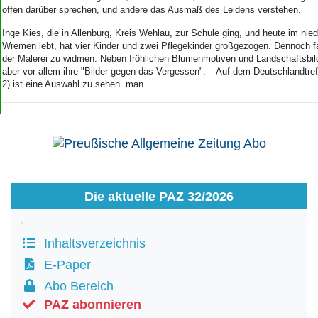
Aktuelle Ausgabe
offen darüber sprechen, und andere das Ausmaß des Leidens verstehen.
Abonnenten-Login
Abonnent werden
Inge Kies, die in Allenburg, Kreis Wehlau, zur Schule ging, und heute im ni
Wremen lebt, hat vier Kinder und zwei Pflegekinder großgezogen. Dennoch fan
Abo Prämien
der Malerei zu widmen. Neben fröhlichen Blumenmotiven und Landschaftsbil
Archiv
aber vor allem ihre "Bilder gegen das Vergessen". – Auf dem Deutschlandtreff
Mediadaten
2) ist eine Auswahl zu sehen. man
Kontakt
Impressum
Datenschutz
Die aktuelle PAZ 32/2026
Inhaltsverzeichnis
E-Paper
Abo Bereich
PAZ abonnieren