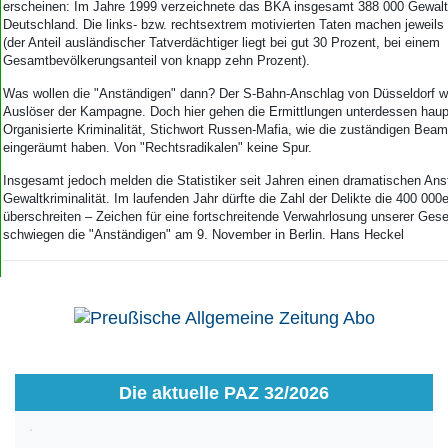
erscheinen: Im Jahre 1999 verzeichnete das BKA insgesamt 388 000 Gewalt
Deutschland. Die links- bzw. rechtsextrem motivierten Taten machen jeweils
(der Anteil ausländischer Tatverdächtiger liegt bei gut 30 Prozent, bei einem
Gesamtbevölkerungsanteil von knapp zehn Prozent).
Was wollen die "Anständigen" dann? Der S-Bahn-Anschlag von Düsseldorf wa
Auslöser der Kampagne. Doch hier gehen die Ermittlungen unterdessen haup
Organisierte Kriminalität, Stichwort Russen-Mafia, wie die zuständigen Beam
eingeräumt haben. Von "Rechtsradikalen" keine Spur.
Insgesamt jedoch melden die Statistiker seit Jahren einen dramatischen Ans
Gewaltkriminalität. Im laufenden Jahr dürfte die Zahl der Delikte die 400 00
überschreiten – Zeichen für eine fortschreitende Verwahrlosung unserer Ges
schwiegen die "Anständigen" am 9. November in Berlin. Hans Heckel
Die aktuelle PAZ 32/2026