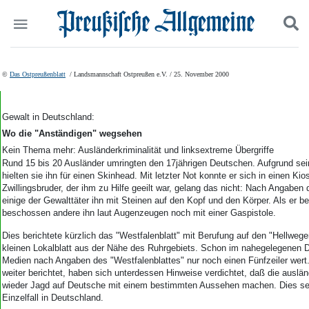
Politik
Suchen und finden
©
Das Ostpreußenblatt
/ Landsmannschaft Ostpreußen e.V. / 25. November 2000
Kultur
Wirtschaft
Panorama
Gewalt in Deutschland:
Gesellschaft
Wo die "Anständigen" wegsehen
Leben
Kein Thema mehr: Ausländerkriminalität und linksextreme Übergriffe
Geschichte
Rund 15 bis 20 Ausländer umringten den 17jährigen Deutschen. Aufgrund sei
hielten sie ihn für einen Skinhead. Mit letzter Not konnte er sich in einen Ki
Ostpreußen
Zwillingsbruder, der ihm zu Hilfe geeilt war, gelang das nicht: Nach Angaben 
Pommern
einige der Gewalttäter ihn mit Steinen auf den Kopf und den Körper. Als er b
Berlin-Brandenburg
beschossen andere ihn laut Augenzeugen noch mit einer Gaspistole.
Schlesien
Dies berichtete kürzlich das "Westfalenblatt" mit Berufung auf den "Hellwege
Danzig und Westpreußen
kleinen Lokalblatt aus der Nähe des Ruhrgebiets. Schon im nahegelegenen 
Bücher
Medien nach Angaben des "Westfalenblattes" nur noch einen Fünfzeiler wert.
weiter berichtet, haben sich unterdessen Hinweise verdichtet, daß die auslä
Start
wieder Jagd auf Deutsche mit einem bestimmten Aussehen machen. Dies sei
Wer wir sind
Einzelfall in Deutschland.