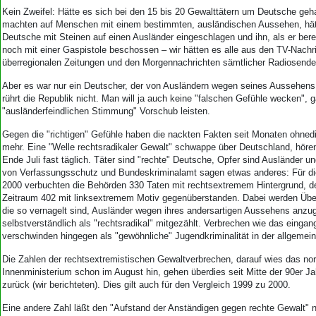
Aktuelle Ausgabe
Kein Zweifel: Hätte es sich bei den 15 bis 20 Gewalttätern um Deutsche geha
Abonnenten-Login
machten auf Menschen mit einem bestimmten, ausländischen Aussehen, hät
Abonnent werden
Deutsche mit Steinen auf einen Ausländer eingeschlagen und ihn, als er ber
Abo Prämien
noch mit einer Gaspistole beschossen – wir hätten es alle aus den TV-Nachr
Archiv
überregionalen Zeitungen und den Morgennachrichten sämtlicher Radiosender
Mediadaten
Aber es war nur ein Deutscher, der von Ausländern wegen seines Aussehens 
rührt die Republik nicht. Man will ja auch keine "falschen Gefühle wecken", g
Kontakt
"ausländerfeindlichen Stimmung" Vorschub leisten.
Impressum
Gegen die "richtigen" Gefühle haben die nackten Fakten seit Monaten ohne
Datenschutz
mehr. Eine "Welle rechtsradikaler Gewalt" schwappe über Deutschland, höre
Ende Juli fast täglich. Täter sind "rechte" Deutsche, Opfer sind Ausländer u
von Verfassungsschutz und Bundeskriminalamt sagen etwas anderes: Für die
2000 verbuchten die Behörden 330 Taten mit rechtsextremem Hintergrund, d
Zeitraum 402 mit linksextremem Motiv gegenüberstanden. Dabei werden Übe
die so vernagelt sind, Ausländer wegen ihres andersartigen Aussehens anzug
selbstverständlich als "rechtsradikal" mitgezählt. Verbrechen wie das eingan
verschwinden hingegen als "gewöhnliche" Jugendkriminalität in der allgemeine
Die Zahlen der rechtsextremistischen Gewaltverbrechen, darauf wies das nor
Innenministerium schon im August hin, gehen überdies seit Mitte der 90er Jah
zurück (wir berichteten). Dies gilt auch für den Vergleich 1999 zu 2000.
Eine andere Zahl läßt den "Aufstand der Anständigen gegen rechte Gewalt" 