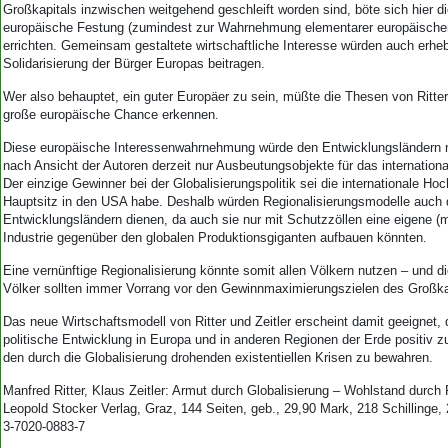
Großkapitals inzwischen weitgehend geschleift worden sind, böte sich hier d
europäische Festung (zumindest zur Wahrnehmung elementarer europäischer
errichten. Gemeinsam gestaltete wirtschaftliche Interesse würden auch erheb
Solidarisierung der Bürger Europas beitragen.
Wer also behauptet, ein guter Europäer zu sein, müßte die Thesen von Ritter
große europäische Chance erkennen.
Diese europäische Interessenwahrnehmung würde den Entwicklungsländern n
nach Ansicht der Autoren derzeit nur Ausbeutungsobjekte für das internationa
Der einzige Gewinner bei der Globalisierungspolitik sei die internationale Hoc
Hauptsitz in den USA habe. Deshalb würden Regionalisierungsmodelle auch
Entwicklungsländern dienen, da auch sie nur mit Schutzzöllen eine eigene (m
Industrie gegenüber den globalen Produktionsgiganten aufbauen könnten.
Eine vernünftige Regionalisierung könnte somit allen Völkern nutzen – und di
Völker sollten immer Vorrang vor den Gewinnmaximierungszielen des Großka
Das neue Wirtschaftsmodell von Ritter und Zeitler erscheint damit geeignet, d
politische Entwicklung in Europa und in anderen Regionen der Erde positiv z
den durch die Globalisierung drohenden existentiellen Krisen zu bewahren.
Manfred Ritter, Klaus Zeitler: Armut durch Globalisierung – Wohlstand durch 
Leopold Stocker Verlag, Graz, 144 Seiten, geb., 29,90 Mark, 218 Schillinge
3-7020-0883-7