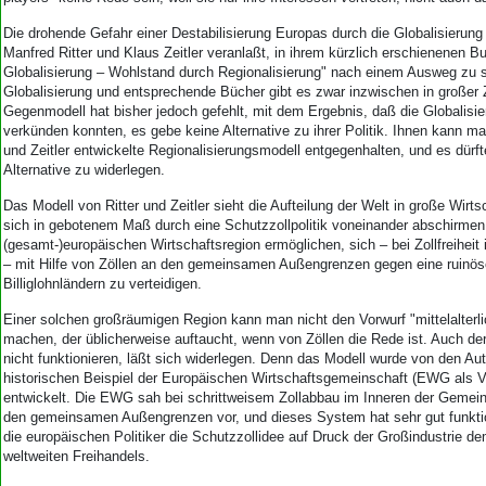
Die drohende Gefahr einer Destabilisierung Europas durch die Globalisierung
Manfred Ritter und Klaus Zeitler veranlaßt, in ihrem kürzlich erschienenen 
Globalisierung – Wohlstand durch Regionalisierung" nach einem Ausweg zu s
Globalisierung und entsprechende Bücher gibt es zwar inzwischen in großer Z
Gegenmodell hat bisher jedoch gefehlt, mit dem Ergebnis, daß die Globalisie
verkünden konnten, es gebe keine Alternative zu ihrer Politik. Ihnen kann man
und Zeitler entwickelte Regionalisierungsmodell entgegenhalten, und es dürft
Alternative zu widerlegen.
Das Modell von Ritter und Zeitler sieht die Aufteilung der Welt in große Wirts
sich in gebotenem Maß durch eine Schutzzollpolitik voneinander abschirmen
(gesamt-)europäischen Wirtschaftsregion ermöglichen, sich – bei Zollfreiheit
– mit Hilfe von Zöllen an den gemeinsamen Außengrenzen gegen eine ruinö
Billiglohnländern zu verteidigen.
Einer solchen großräumigen Region kann man nicht den Vorwurf "mittelalterlic
machen, der üblicherweise auftaucht, wenn von Zöllen die Rede ist. Auch de
nicht funktionieren, läßt sich widerlegen. Denn das Modell wurde von den A
historischen Beispiel der Europäischen Wirtschaftsgemeinschaft (EWG als Vo
entwickelt. Die EWG sah bei schrittweisem Zollabbau im Inneren der Gemein
den gemeinsamen Außengrenzen vor, und dieses System hat sehr gut funktion
die europäischen Politiker die Schutzzollidee auf Druck der Großindustrie de
weltweiten Freihandels.