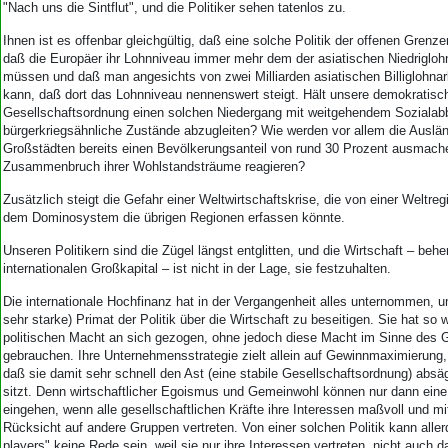
Aktuelle Ausgabe
"Nach uns die Sintflut", und die Politiker sehen tatenlos zu.
Abonnenten-Login
Ihnen ist es offenbar gleichgültig, daß eine solche Politik der offenen Gren
Abonnent werden
daß die Europäer ihr Lohnniveau immer mehr dem der asiatischen Niedriglo
Abo Prämien
müssen und daß man angesichts von zwei Milliarden asiatischen Billiglohnarb
Archiv
kann, daß dort das Lohnniveau nennenswert steigt. Hält unsere demokratisc
Mediadaten
Gesellschaftsordnung einen solchen Niedergang mit weitgehendem Sozialab
bürgerkriegsähnliche Zustände abzugleiten? Wie werden vor allem die Auslän
Kontakt
Großstädten bereits einen Bevölkerungsanteil von rund 30 Prozent ausmach
Zusammenbruch ihrer Wohlstandsträume reagieren?
Impressum
Datenschutz
Zusätzlich steigt die Gefahr einer Weltwirtschaftskrise, die von einer Weltr
dem Dominosystem die übrigen Regionen erfassen könnte.
Unseren Politikern sind die Zügel längst entglitten, und die Wirtschaft – beh
internationalen Großkapital – ist nicht in der Lage, sie festzuhalten.
Die internationale Hochfinanz hat in der Vergangenheit alles unternommen, 
sehr starke) Primat der Politik über die Wirtschaft zu beseitigen. Sie hat so 
politischen Macht an sich gezogen, ohne jedoch diese Macht im Sinne des
gebrauchen. Ihre Unternehmensstrategie zielt allein auf Gewinnmaximierung, 
daß sie damit sehr schnell den Ast (eine stabile Gesellschaftsordnung) abs
sitzt. Denn wirtschaftlicher Egoismus und Gemeinwohl können nur dann eine
eingehen, wenn alle gesellschaftlichen Kräfte ihre Interessen maßvoll und m
Rücksicht auf andere Gruppen vertreten. Von einer solchen Politik kann aller
players" keine Rede sein, weil sie nur ihre Interessen vertreten, nicht auch