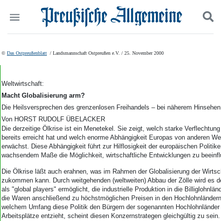
Politik
Suchen und finden
©
Das Ostpreußenblatt
/ Landsmannschaft Ostpreußen e.V. / 25. November 2000
Kultur
Wirtschaft
Panorama
Weltwirtschaft:
Gesellschaft
Macht Globalisierung arm?
Leben
Die Heilsversprechen des grenzenlosen Freihandels – bei näherem Hinsehen e
Geschichte
Von HORST RUDOLF ÜBELACKER
Ostpreußen
Die derzeitige Ölkrise ist ein Menetekel. Sie zeigt, welch starke Verflechtung
Pommern
bereits erreicht hat und welch enorme Abhängigkeit Europas von anderen We
erwächst. Diese Abhängigkeit führt zur Hilflosigkeit der europäischen Politiker
Berlin-Brandenburg
wachsendem Maße die Möglichkeit, wirtschaftliche Entwicklungen zu beeinf
Schlesien
Danzig und Westpreußen
Die Ölkrise läßt auch erahnen, was im Rahmen der Globalisierung der Wirtsc
zukommen kann. Durch weitgehenden (weltweiten) Abbau der Zölle wird es 
Bücher
als "global players" ermöglicht, die industrielle Produktion in die Billiglohnlä
die Waren anschließend zu höchstmöglichen Preisen in den Hochlohnländern
Start
welchem Umfang diese Politik den Bürgern der sogenannten Hochlohnlände
Wer wir sind
Arbeitsplätze entzieht, scheint diesen Konzernstrategen gleichgültig zu sein. 