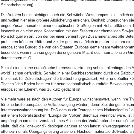
Selbstbehauptung).
Die Autoren berücksichtigen auch die Schwäche Westeuropas hinsichtlich d
und wollen hier eine größere Absicherung erreichen. Deshalb untersuchen sie
engen Zusammenarbeit einer europäischen Großregion mit Rohstoffländern. F
insoweit auch eine enge Kooperation mit den Staaten der ehemaligen Sowjetu
Rohstoffquellen an, von der bei einer vernünftigen Zusammenarbeit alle Betei
profitieren könnten. Ritter und Zeitler geht es natürlich in erster Linie um die
europäischen Bürger, die von den Staaten Europas gemeinsam wahrgenom
besonders wenn man sie gegen die ungeheure Macht des internationalen Gro
durchsetzen muß.
Selbst eine solche europäische Interessenvertretung scheint allerdings den 
world" schon gefährlich. So wird in einer Buchbesprechung durch die Salzbu
Bibliothek für Zukunftsfragen" die Befürchtung geäußert, Ritter und Zeitler kö
Thesen "den Boden bereiten für neue nationalistisch-autoritäre Bewegungen, 
europäischer Ebene", was zu kurz gedacht ist.
Vielmehr wäre es nach den Autoren für Europa wünschenswert, wenn ihre Th
für eine breite europäische Volksbewegung würden, deren Ziel die gemeinsa
Interessenwahrnehmung ist. Daß daraus ein "europäisches Nationalgefühl" 
mit einem föderalistischen "Europa der Völker" durchaus vereinbar wäre, ist
ursprünglich ein selbstverständliches Anliegen der Vorkämpfer der europäis
sieht, daß die "one-world"-Ideologen darüber schon längst hinweggegangen s
offenbar nur als Übergangslösung ansehen. Nachdem nationale Bollwerke un