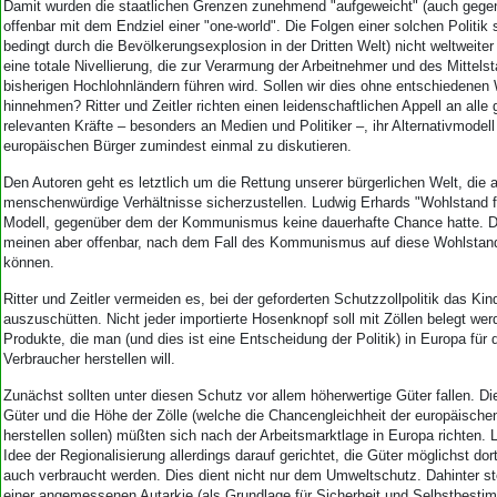
Damit wurden die staatlichen Grenzen zunehmend "aufgeweicht" (auch gege
offenbar mit dem Endziel einer "one-world". Die Folgen einer solchen Politik 
bedingt durch die Bevölkerungsexplosion in der Dritten Welt) nicht weltweite
eine totale Nivellierung, die zur Verarmung der Arbeitnehmer und des Mittels
bisherigen Hochlohnländern führen wird. Sollen wir dies ohne entschiedenen
hinnehmen? Ritter und Zeitler richten einen leidenschaftlichen Appell an alle 
relevanten Kräfte – besonders an Medien und Politiker –, ihr Alternativmodell
europäischen Bürger zumindest einmal zu diskutieren.
Den Autoren geht es letztlich um die Rettung unserer bürgerlichen Welt, die al
menschenwürdige Verhältnisse sicherzustellen. Ludwig Erhards "Wohlstand fü
Modell, gegenüber dem der Kommunismus keine dauerhafte Chance hatte. Die
meinen aber offenbar, nach dem Fall des Kommunismus auf diese Wohlstands
können.
Ritter und Zeitler vermeiden es, bei der geforderten Schutzzollpolitik das K
auszuschütten. Nicht jeder importierte Hosenknopf soll mit Zöllen belegt wer
Produkte, die man (und dies ist eine Entscheidung der Politik) in Europa für
Verbraucher herstellen will.
Zunächst sollten unter diesen Schutz vor allem höherwertige Güter fallen. Di
Güter und die Höhe der Zölle (welche die Chancengleichheit der europäisch
herstellen sollen) müßten sich nach der Arbeitsmarktlage in Europa richten. Lä
Idee der Regionalisierung allerdings darauf gerichtet, die Güter möglichst dor
auch verbraucht werden. Dies dient nicht nur dem Umweltschutz. Dahinter s
einer angemessenen Autarkie (als Grundlage für Sicherheit und Selbstbesti