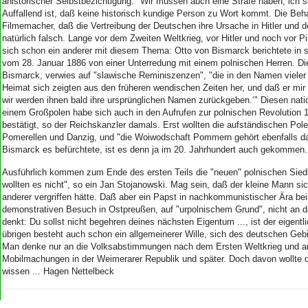
Aktuelle Ausgabe
ahistorischer Selbstbezichtigung: "Wir müssen auch eine Strafe haben, ich 
Auffallend ist, daß keine historisch kundige Person zu Wort kommt. Die Beh
Abonnenten-Login
Filmemacher, daß die Vertreibung der Deutschen ihre Ursache in Hitler und d
Abonnent werden
natürlich falsch. Lange vor dem Zweiten Weltkrieg, vor Hitler und noch vor Pi
Abo Prämien
sich schon ein anderer mit diesem Thema: Otto von Bismarck berichtete in 
Archiv
vom 28. Januar 1886 von einer Unterredung mit einem polnischen Herren. Di
Bismarck, verwies auf "slawische Reminiszenzen", "die in den Namen vieler
Mediadaten
Heimat sich zeigten aus den früheren wendischen Zeiten her, und daß er mir 
wir werden ihnen bald ihre ursprünglichen Namen zurückgeben.‘" Diesen nati
Kontakt
einem Großpolen habe sich auch in den Aufrufen zur polnischen Revolution 
Impressum
bestätigt, so der Reichskanzler damals. Erst wollten die aufständischen Po
Datenschutz
Pomerellen und Danzig, und "die Woiwodschaft Pommern gehört ebenfalls da
Bismarck es befürchtete, ist es denn ja im 20. Jahrhundert auch gekommen.
Ausführlich kommen zum Ende des ersten Teils die "neuen" polnischen Siedl
wollten es nicht", so ein Jan Stojanowski. Mag sein, daß der kleine Mann si
anderer vergriffen hätte. Daß aber ein Papst in nachkommunistischer Ära be
demonstrativen Besuch in Ostpreußen, auf "urpolnischem Grund", nicht an d
denkt: Du sollst nicht begehren deines nächsten Eigentum ..., ist der eigent
übrigen besteht auch schon ein allgemeinerer Wille, sich des deutschen Gebi
Man denke nur an die Volksabstimmungen nach dem Ersten Weltkrieg und an
Mobilmachungen in der Weimerarer Republik und später. Doch davon wollte 
wissen ... Hagen Nettelbeck