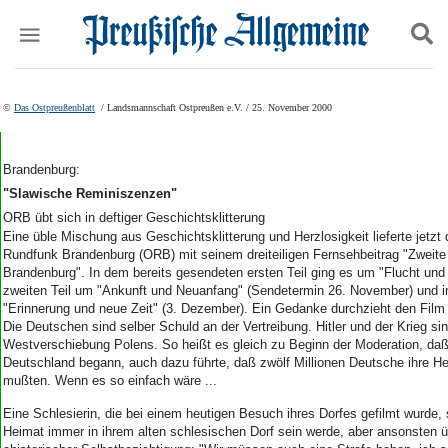
Politik
Suchen und finden
©
Das Ostpreußenblatt
/ Landsmannschaft Ostpreußen e.V. / 25. November 2000
Kultur
Wirtschaft
Panorama
Brandenburg:
Gesellschaft
"Slawische Reminiszenzen"
Leben
ORB übt sich in deftiger Geschichtsklitterung
Geschichte
Eine üble Mischung aus Geschichtsklitterung und Herzlosigkeit lieferte jetzt
Rundfunk Brandenburg (ORB) mit seinem dreiteiligen Fernsehbeitrag "Zweit
Ostpreußen
Brandenburg". In dem bereits gesendeten ersten Teil ging es um "Flucht und 
Pommern
zweiten Teil um "Ankunft und Neuanfang" (Sendetermin 26. November) und i
Berlin-Brandenburg
"Erinnerung und neue Zeit" (3. Dezember). Ein Gedanke durchzieht den Film 
Schlesien
Die Deutschen sind selber Schuld an der Vertreibung. Hitler und der Krieg sin
Danzig und Westpreußen
Westverschiebung Polens. So heißt es gleich zu Beginn der Moderation, daß
Deutschland begann, auch dazu führte, daß zwölf Millionen Deutsche ihre H
Bücher
mußten. Wenn es so einfach wäre ...
Start
Eine Schlesierin, die bei einem heutigen Besuch ihres Dorfes gefilmt wurde, 
Wer wir sind
Heimat immer in ihrem alten schlesischen Dorf sein werde, aber ansonsten übt