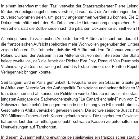
Aktuelle Ausgabe
In einem Interview mit der "Taz" verweist der Staatsratsberater Pierre Lelo
Abonnenten-Login
für das Verteidigungsgeheimnis vorsteht, darauf, daß die Anforderungen der 
Abonnent werden
zu verschwommen seien, um positiv angenommen werden zu können. Die En
Abo Prämien
Dokumente hätte nicht den Bedürfnissen der Untersuchung entsprochen. Sic
Archiv
verstehen, daß die Zollbehörden sich die pikanten Dokumente schnell vom H
Mediadaten
Allerdings sind die zahlreichen Aspekte der Elf-Affäre zu brisant, um darauf
die französischen Aufsichtsbehörden mehr Wohlwollen gegenüber den Unter
Kontakt
zeigen könnten. Die Tatsache, daß die Elf-Affäre mit dem für Januar vorge
Impressum
Roland Dumas, den Außenminister Mitterrands, von den Titelseiten der Blätt
Datenschutz
belegt zweifellos, daß die Arbeit der Richter Eva Joly, Renaud Van Ruymbe
Vichnievsky äußerst schwierig ist und das Establishment der Fünften Republi
Verlegenheit bringen könnte.
Seit langem wird in Paris gemunkelt, Elf-Aquitaine sei ein Staat im Staate 
in Afrika zum Nutznießer der Außenpolitik Frankreichs und seiner dubiösen
französischen und afrikanischen Politikern wurde. Und so ist es nicht erstaunl
jüngsten Ausgabe die Satirewochenzeitung "Le Canard enchainé" nun von Er
Schweizer Justizbehörden gegen Freunde der Leitung von Elf spricht, die in 
Geschäfte in Afrika verwickelt gewesen seien. Die schweizerische Justiz hät
200 Millionen Francs durch Konten gelaufen seien. Die ungeheuren Gewinne 
hätten es laut den Ermittlungen erlaubt, schwarze Kassen zu unterhalten, ei
Überweisungen auf Tarnkonten.
In diesem Zusammenhang erwähnte beispielsweise ein französischer staatli