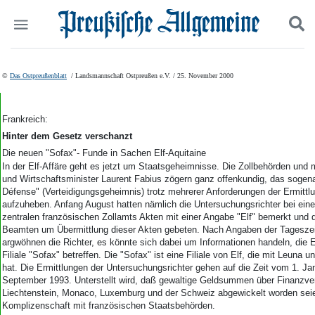
Politik
Suchen und finden
©
Das Ostpreußenblatt
/ Landsmannschaft Ostpreußen e.V. / 25. November 2000
Kultur
Wirtschaft
Panorama
Frankreich:
Gesellschaft
Hinter dem Gesetz verschanzt
Leben
Die neuen "Sofax"- Funde in Sachen Elf-Aquitaine
Geschichte
In der Elf-Affäre geht es jetzt um Staatsgeheimnisse. Die Zollbehörden und 
und Wirtschaftsminister Laurent Fabius zögern ganz offenkundig, das sogen
Ostpreußen
Défense" (Verteidigungsgeheimnis) trotz mehrerer Anforderungen der Ermitt
Pommern
aufzuheben. Anfang August hatten nämlich die Untersuchungsrichter bei eine
Berlin-Brandenburg
zentralen französischen Zollamts Akten mit einer Angabe "Elf" bemerkt und 
Schlesien
Beamten um Übermittlung dieser Akten gebeten. Nach Angaben der Tagesze
Danzig und Westpreußen
argwöhnen die Richter, es könnte sich dabei um Informationen handeln, die E
Filiale "Sofax" betreffen. Die "Sofax" ist eine Filiale von Elf, die mit Leuna 
Bücher
hat. Die Ermittlungen der Untersuchungsrichter gehen auf die Zeit vom 1. Ja
September 1993. Unterstellt wird, daß gewaltige Geldsummen über Finanzverm
Start
Liechtenstein, Monaco, Luxemburg und der Schweiz abgewickelt worden seie
Wer wir sind
Komplizenschaft mit französischen Staatsbehörden.