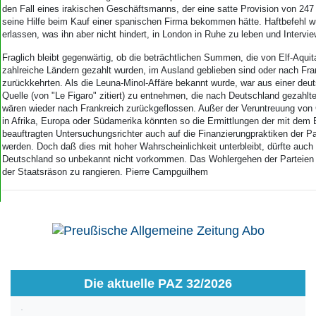
den Fall eines irakischen Geschäftsmanns, der eine satte Provision von 247 
seine Hilfe beim Kauf einer spanischen Firma bekommen hätte. Haftbefehl w
erlassen, was ihn aber nicht hindert, in London in Ruhe zu leben und Interv
Fraglich bleibt gegenwärtig, ob die beträchtlichen Summen, die von Elf-Aquit
zahlreiche Ländern gezahlt wurden, im Ausland geblieben sind oder nach Fra
zurückkehrten. Als die Leuna-Minol-Affäre bekannt wurde, war aus einer deu
Quelle (von "Le Figaro" zitiert) zu entnehmen, die nach Deutschland gezahlt
wären wieder nach Frankreich zurückgeflossen. Außer der Veruntreuung von
in Afrika, Europa oder Südamerika könnten so die Ermittlungen der mit dem 
beauftragten Untersuchungsrichter auch auf die Finanzierungpraktiken der P
werden. Doch daß dies mit hoher Wahrscheinlichkeit unterbleibt, dürfte auch 
Deutschland so unbekannt nicht vorkommen. Das Wohlergehen der Parteien s
der Staatsräson zu rangieren. Pierre Campguilhem
Die aktuelle PAZ 32/2026