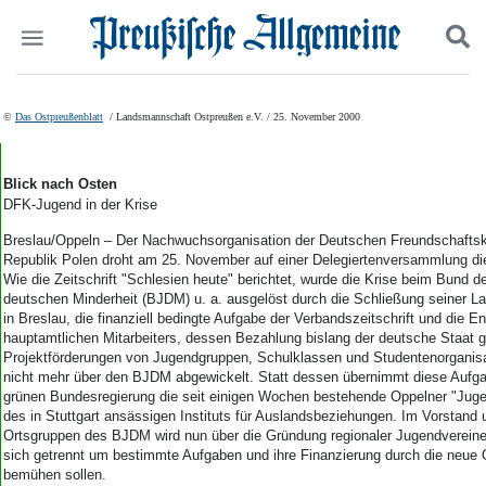
Politik
Suchen und finden
©
Das Ostpreußenblatt
/ Landsmannschaft Ostpreußen e.V. / 25. November 2000
Kultur
Wirtschaft
Panorama
Blick nach Osten
DFK-Jugend in der Krise
Gesellschaft
Leben
Breslau/Oppeln – Der Nachwuchsorganisation der Deutschen Freundschaftskr
Geschichte
Republik Polen droht am 25. November auf einer Delegiertenversammlung di
Ostpreußen
Wie die Zeitschrift "Schlesien heute" berichtet, wurde die Krise beim Bund d
deutschen Minderheit (BJDM) u. a. ausgelöst durch die Schließung seiner L
Pommern
in Breslau, die finanziell bedingte Aufgabe der Verbandszeitschrift und die E
Berlin-Brandenburg
hauptamtlichen Mitarbeiters, dessen Bezahlung bislang der deutsche Staat g
Schlesien
Projektförderungen von Jugendgruppen, Schulklassen und Studentenorganisa
Danzig und Westpreußen
nicht mehr über den BJDM abgewickelt. Statt dessen übernimmt diese Aufgab
grünen Bundesregierung die seit einigen Wochen bestehende Oppelner "Juge
Bücher
des in Stuttgart ansässigen Instituts für Auslandsbeziehungen. Im Vorstand 
Ortsgruppen des BJDM wird nun über die Gründung regionaler Jugendvereine
Start
sich getrennt um bestimmte Aufgaben und ihre Finanzierung durch die neue 
Wer wir sind
bemühen sollen.