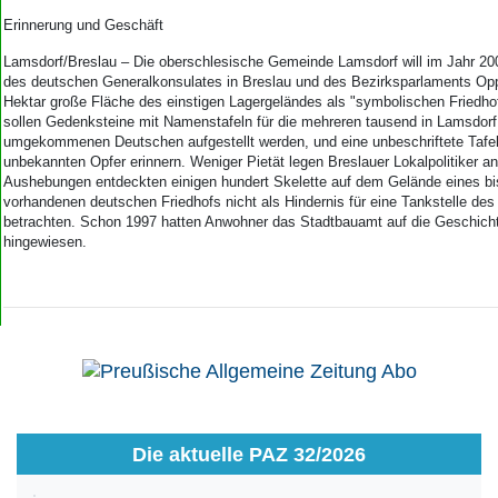
Aktuelle Ausgabe
Abonnenten-Login
Erinnerung und Geschäft
Abonnent werden
Lamsdorf/Breslau – Die oberschlesische Gemeinde Lamsdorf will im Jahr 20
Abo Prämien
des deutschen Generalkonsulates in Breslau und des Bezirksparlaments Oppe
Archiv
Hektar große Fläche des einstigen Lagergeländes als "symbolischen Friedhof
sollen Gedenksteine mit Namenstafeln für die mehreren tausend in Lamsdorf
Mediadaten
umgekommenen Deutschen aufgestellt werden, und eine unbeschriftete Tafel 
unbekannten Opfer erinnern. Weniger Pietät legen Breslauer Lokalpolitiker an
Kontakt
Aushebungen entdeckten einigen hundert Skelette auf dem Gelände eines bis
Impressum
vorhandenen deutschen Friedhofs nicht als Hindernis für eine Tankstelle des
Datenschutz
betrachten. Schon 1997 hatten Anwohner das Stadtbauamt auf die Geschich
hingewiesen.
Die aktuelle PAZ 32/2026