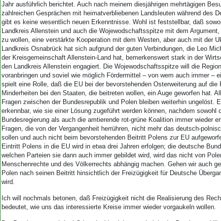
Jahr ausführlich berichtet. Auch nach meinem diesjährigen mehrtägigen Bes
zahlreichen Gesprächen mit heimatverbliebenen Landsleuten während des De
gibt es keine wesentlich neuen Erkenntnisse. Wohl ist feststellbar, daß sowo
Landkreis Allenstein und auch die Wojewodschaftsspitze mit dem Argument, 
zu wollen, eine verstärkte Kooperation mit dem Westen, aber auch mit der U
Landkreis Osnabrück hat sich aufgrund der guten Verbindungen, die Leo Mic
der Kreisgemeinschaft Allenstein-Land hat, bemerkenswert stark in der Wirts
den Landkreis Allenstein engagiert. Die Wojewodschaftsspitze will die Region
voranbringen und soviel wie möglich Fördermittel – von wem auch immer – ei
spielt eine Rolle, daß die EU bei der bevorstehenden Osterweiterung auf die
Minderheiten bei den Staaten, die beitreten wollen, ein Auge geworfen hat. Al
Fragen zwischen der Bundesrepublik und Polen bleiben weiterhin ungelöst. Es
erkennbar, wie sie einer Lösung zugeführt werden können, nachdem sowohl d
Bundesregierung als auch die amtierende rot-grüne Koalition immer wieder er
Fragen, die von der Vergangenheit herrühren, nicht mehr das deutsch-polnisc
sollen und auch nicht beim bevorstehenden Beitritt Polens zur EU aufgeworf
Eintritt Polens in die EU wird in etwa drei Jahren erfolgen; die deutsche Bun
welchen Parteien sie dann auch immer gebildet wird, wird das nicht von Pole
Menschenrechte und des Völkerrechts abhängig machen. Gehen wir auch ge
Polen nach seinen Beitritt hinsichtlich der Freizügigkeit für Deutsche Überg
wird.
Ich will nochmals betonen, daß Freizügigkeit nicht die Realisierung des Rec
bedeutet, wie uns das interessierte Kreise immer wieder vorgaukeln wollen.