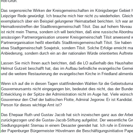
Rot-Grün.
Das segensreiche Wirken der Kreisgemeinschaften im Königsberger Gebiet h
Leipziger Rede gewürdigt. Ich brauche mich hier nicht zu wiederholen. Gleichw
exemplarisch über ein Beispiel gelungener Heimatarbeit berichten. Ich war 
Heimatkreistreffen der Stadtkreisgemeinschaft Tilsit. Das auf hohem Niveau 
ist nicht mein Thema, sondern ich will berichten, daß eine russische Abordnun
ansässigen Partnerorganisation unserer Kreisgemeinschaft Tilsit anwesend w
Partnerorganisation heißt ebenfalls Stadtkreisgemeinschaft Tilsit. Sie haben r
etwa Stadtgemeinschaft Sowjetsk, sondern Tilsit. Solche Erfolge erreicht man
Anbiederung, sondern durch ein an der nationalen Würde orientiertes Auftrete
Lassen Sie mich Ihnen auch berichten, daß die LO außerhalb des Haushaltes 
Helmut Gutzeit beschafft hat, das im Aufbau befindliche evangelische Geme
und die weitere Restaurierung der evangelischen Kirche in Friedland alimentie
Wenn ich auf die in diesen Tagen stattfindenden Wahlen für die Gebietsdum
Gouverneursamts nicht eingegangen bin, bedeutet dies nicht, das der Bunde
Entwicklung in der Spitze der Administration nicht im Auge hat. Viele wünsch
Gouverneur den Chef der baltischen Flotte, Admiral Jegorow. Er ist Kandidat. 
Person für dieses wichtige Amt ist?
Das Ehepaar Ruth und Gustav Jacob hat sich inzwischen ganz aus der Arbei
zurückgezogen und die Gustav-Jacob-Stiftung aufgelöst. Der wesentliche Gru
Siedlungsprojekt Sternau in einem Desaster geendet hat. Ich rufe in Erinner
der Papenburger Bürgermeister Hövelmann die Beschäftigungsinitiative Pape