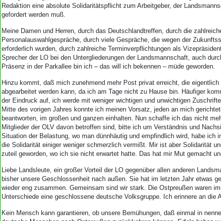
Redaktion eine absolute Solidaritätspflicht zum Arbeitgeber, der Landsmann
gefordert werden muß.
Meine Damen und Herren, durch das Deutschlandtreffen, durch die zahlreich
Personalauswahlgespräche, durch viele Gespräche, die wegen der Zukunftss
erforderlich wurden, durch zahlreiche Terminverpflichtungen als Vizepräside
Sprecher der LO bei den Untergliederungen der Landsmannschaft, auch durch
Präsenz in der Parkallee bin ich – das will ich bekennen – müde geworden.
Hinzu kommt, daß mich zunehmend mehr Post privat erreicht, die eigentlich
abgearbeitet werden kann, da ich am Tage nicht zu Hause bin. Häufiger komm
der Eindruck auf, ich werde mit weniger wichtigen und unwichtigen Zuschrifte
Mitte des vorigen Jahres konnte ich meinen Vorsatz, jeden an mich gerichtet
beantworten, im großen und ganzen einhalten. Nun schaffe ich das nicht meh
Mitglieder der OLV davon betroffen sind, bitte ich um Verständnis und Nachsi
Situation der Belastung, wo man dünnhäutig und empfindlich wird, habe ich 
die Solidarität einiger weniger schmerzlich vermißt. Mir ist aber Solidarität
zuteil geworden, wo ich sie nicht erwartet hatte. Das hat mir Mut gemacht u
Liebe Landsleute, ein großer Vorteil der LO gegenüber allen anderen Lands
bisher unsere Geschlossenheit nach außen. Sie hat im letzten Jahr etwas ge
wieder eng zusammen. Gemeinsam sind wir stark. Die Ostpreußen waren imme
Unterschiede eine geschlossene deutsche Volksgruppe. Ich erinnere an die
Kein Mensch kann garantieren, ob unsere Bemühungen, daß einmal in nen