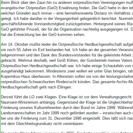
Beim Blick über den Zaun hin zu anderen ostpreußischen Vereinigungen mu
evangelischer Ostpreußen (GeO) Erwähnung finden. Die GeO hatte in den le
welchen Gründen auch immer – eine bemerkenswerte Distanz im Verhältnis 
gelegt. Ich habe darüber in der Vergangenheit gelegentlich berichtet. Nunmeh
geschäftsführende Vorstandsmitglied zurückgetreten. Hintergrund seines Rückt
GeO geführter Prozeß, der für die Organisation nachteilig ausgegangen ist.
hat die Entwicklung bei der GeO kommen sehen.
Am 14. Oktober mußte leider die Ostpreußische Herdbuchgesellschaft aufg
sie noch 55 Jahre im Exil bestanden hat. Ich habe an der gesamten Verans
teilgenommen und den Dank des Bundesvorstandes für die geleistete Arbei
gebracht. Wehmut deshalb, weil Groß Klitten, der Gutsbetrieb meines Vaters,
Ostpreußischen Herdbuchgesellschaft war. Ich habe einige Schautafeln von 
ausgehändigt bekommen. Mindestens zwei wollen wir unter Glas bringen, r
Kopernikus-Haus überlassen. In Allenstein sollen sie von der leistungsstark
ostpreußischen Schwarzbunten Rinderzucht künden. Das gesamte Archiv-Mat
Herdbuchgesellschaft geht nach Ellingen.
Derzeit führt die LO zwei Klagen. Eine Klage ist vor dem Verwaltungsgericht
Naumann-Ministerium anhängig. Gegenstand der Klage ist die Ungleichbehan
Förderung unseres Kulturreferenten durch den Bund im Jahre 1999. Während
Landsmannschaften im Jahr 1999 noch gefördert wurden – inzwischen auch 
bei uns die Förderung zum 31. Dezember 1998 eingestellt. Dies läßt sich na
mit dem Gleichheitsgrundsatz nicht vereinbaren.