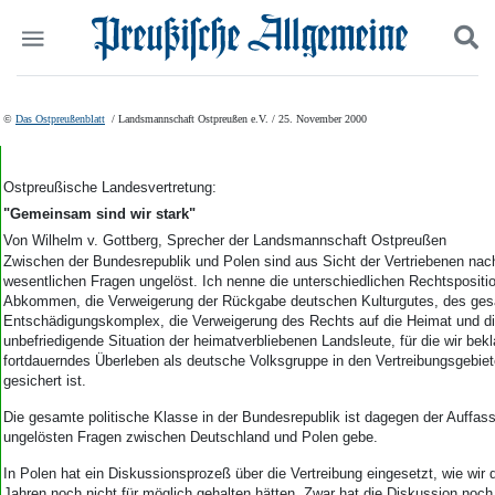
Politik
Suchen und finden
©
Das Ostpreußenblatt
/ Landsmannschaft Ostpreußen e.V. / 25. November 2000
Kultur
Wirtschaft
Panorama
Ostpreußische Landesvertretung:
Gesellschaft
"Gemeinsam sind wir stark"
Leben
Von Wilhelm v. Gottberg, Sprecher der Landsmannschaft Ostpreußen
Geschichte
Zwischen der Bundesrepublik und Polen sind aus Sicht der Vertriebenen nach
wesentlichen Fragen ungelöst. Ich nenne die unterschiedlichen Rechtsposi
Ostpreußen
Abkommen, die Verweigerung der Rückgabe deutschen Kulturgutes, des ge
Pommern
Entschädigungskomplex, die Verweigerung des Rechts auf die Heimat und di
Berlin-Brandenburg
unbefriedigende Situation der heimatverbliebenen Landsleute, für die wir bekl
Schlesien
fortdauerndes Überleben als deutsche Volksgruppe in den Vertreibungsgebiet
Danzig und Westpreußen
gesichert ist.
Bücher
Die gesamte politische Klasse in der Bundesrepublik ist dagegen der Auffas
ungelösten Fragen zwischen Deutschland und Polen gebe.
Start
Wer wir sind
In Polen hat ein Diskussionsprozeß über die Vertreibung eingesetzt, wie wir 
Jahren noch nicht für möglich gehalten hätten. Zwar hat die Diskussion noch 