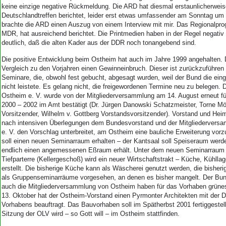
keine einzige negative Rückmeldung. Die ARD hat diesmal erstaunlicherweis
Deutschlandtreffen berichtet, leider erst etwas umfassender am Sonntag um
brachte die ARD einen Auszug von einem Interview mit mir. Das Regionalpr
MDR, hat ausreichend berichtet. Die Printmedien haben in der Regel negativ 
deutlich, daß die alten Kader aus der DDR noch tonangebend sind.
Die positive Entwicklung beim Ostheim hat auch im Jahre 1999 angehalten.
Vergleich zu den Vorjahren einen Gewinneinbruch. Dieser ist zurückzuführen
Seminare, die, obwohl fest gebucht, abgesagt wurden, weil der Bund die eing
nicht leistete. Es gelang nicht, die freigewordenen Termine neu zu belegen. 
Ostheim e. V. wurde von der Mitgliederversammlung am 14. August erneut fü
2000 – 2002 im Amt bestätigt (Dr. Jürgen Danowski Schatzmeister, Torne Möb
Vorsitzender, Wilhelm v. Gottberg Vorstandsvorsitzender). Vorstand und Hei
nach intensiven Überlegungen dem Bundesvorstand und der Mitgliedervers
e. V. den Vorschlag unterbreitet, am Ostheim eine bauliche Erweiterung vo
soll einen neuen Seminarraum erhalten – der Kantsaal soll Speiseraum werd
endlich einen angemessenen Eßraum erhält. Unter dem neuen Seminarraum 
Tiefparterre (Kellergeschoß) wird ein neuer Wirtschaftstrakt – Küche, Kühlla
erstellt. Die bisherige Küche kann als Wäscherei genutzt werden, die bisher
als Gruppenseminarräume vorgesehen, an denen es bisher mangelt. Der Bu
auch die Mitgliederversammlung von Ostheim haben für das Vorhaben grüne
13. Oktober hat der Ostheim-Vorstand einen Pyrmonter Architekten mit der 
Vorhabens beauftragt. Das Bauvorhaben soll im Spätherbst 2001 fertiggestell
Sitzung der OLV wird – so Gott will – im Ostheim stattfinden.