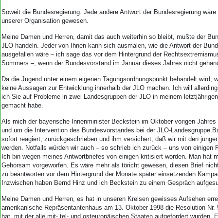
Soweit die Bundesregierung. Jede andere Antwort der Bundesregierung wäre 
unserer Organisation gewesen.
Meine Damen und Herren, damit das auch weiterhin so bleibt, mußte der Bun
JLO handeln. Jeder von Ihnen kann sich ausmalen, wie die Antwort der Bund
ausgefallen wäre – ich sage das vor dem Hintergrund der Rechtsextremismu
Sommers –, wenn der Bundesvorstand im Januar dieses Jahres nicht gehande
Da die Jugend unter einem eigenen Tagungsordnungspunkt behandelt wird, wil
keine Aussagen zur Entwicklung innerhalb der JLO machen. Ich will allerding
ich Sie auf Probleme in zwei Landesgruppen der JLO in meinem letztjährige
gemacht habe.
Als mich der bayerische Innenminister Beckstein im Oktober vorigen Jahres 
und um die Intervention des Bundesvorstandes bei der JLO-Landesgruppe Ba
sofort reagiert, zurückgeschrieben und ihm versichert, daß wir mit den jun
werden. Notfalls würden wir auch – so schrieb ich zurück – uns von einigen R
Ich bin wegen meines Antwortbriefes von einigen kritisiert worden. Man hat 
Gehorsam vorgeworfen. Es wäre mehr als töricht gewesen, diesen Brief nicht
zu beantworten vor dem Hintergrund der Monate später einsetzenden Kampa
Inzwischen haben Bernd Hinz und ich Beckstein zu einem Gespräch aufgesu
Meine Damen und Herren, es hat in unseren Kreisen gewisses Aufsehen erre
amerikanische Repräsentantenhaus am 13. Oktober 1998 die Resolution Nr. 
hat, mit der alle mit- tel- und osteuropäischen Staaten aufgefordert wurden,