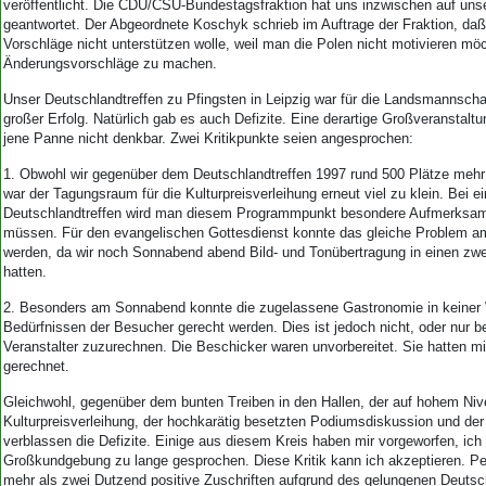
veröffentlicht. Die CDU/CSU-Bundestagsfraktion hat uns inzwischen auf uns
geantwortet. Der Abgeordnete Koschyk schrieb im Auftrage der Fraktion, da
Vorschläge nicht unterstützen wolle, weil man die Polen nicht motivieren möc
Änderungsvorschläge zu machen.
Unser Deutschlandtreffen zu Pfingsten in Leipzig war für die Landsmannscha
großer Erfolg. Natürlich gab es auch Defizite. Eine derartige Großveranstaltu
jene Panne nicht denkbar. Zwei Kritikpunkte seien angesprochen:
1. Obwohl wir gegenüber dem Deutschlandtreffen 1997 rund 500 Plätze mehr 
war der Tagungsraum für die Kulturpreisverleihung erneut viel zu klein. Bei 
Deutschlandtreffen wird man diesem Programmpunkt besondere Aufmerksa
müssen. Für den evangelischen Gottesdienst konnte das gleiche Problem a
werden, da wir noch Sonnabend abend Bild- und Tonübertragung in einen zwe
hatten.
2. Besonders am Sonnabend konnte die zugelassene Gastronomie in keiner
Bedürfnissen der Besucher gerecht werden. Dies ist jedoch nicht, oder nur b
Veranstalter zuzurechnen. Die Beschicker waren unvorbereitet. Sie hatten m
gerechnet.
Gleichwohl, gegenüber dem bunten Treiben in den Hallen, der auf hohem Niv
Kulturpreisverleihung, der hochkarätig besetzten Podiumsdiskussion und d
verblassen die Defizite. Einige aus diesem Kreis haben mir vorgeworfen, ich 
Großkundgebung zu lange gesprochen. Diese Kritik kann ich akzeptieren. Pe
mehr als zwei Dutzend positive Zuschriften aufgrund des gelungenen Deutsch