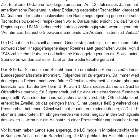
Zeit totalitärer Diktaturen wiedergutzumachen. Am 12. Juli dieses Jahres hat
amerikanische Regierung in einer Erklärung gegenüber Tschechien klargestell
Maßnahmen der tschechoslowakischen Nachkriegsregierung gegen deutsche
Tschechoslowakei voll respektieren wolle. Daraus wird ersichtlich, daß für d
Regierung der UN-Menschenrechtskatalog zweitrangig wird, wenn eigene Inte
"Auf die aus Tschecho-Slowakei stammende US-Außenministerin ist Verlaß.
Die LO hat sich finanziell an einem Gedenkstein beteiligt, der in diesem Jah
schwedischen Kriegsgefangenenlager Roenneslaett geschaffen wurde. Von 
1945 zahlreiche deutsche und baltische Kriegsgefangene an die Sowjetunion 
Sponsoren werden auf einer Tafel an der Gedenkstätte genannt.
Der BGF hat Sie in seinem Bericht über die erheblichen Personalveränderung
Bundesgeschäftsstelle informiert. Folgendes ist zu ergänzen. Da immer wied
den eigenen Reihen, nach verstärkter Öffentlichkeitsarbeit laut wird, aber au
besetzen war, hat der GV Herrn B. K. zum 1. März dieses Jahres als Sachbea
Öffentlichkeitsarbeit, für Jugendarbeit und für eine zu verstärkende Seminara
eingestellt. Was eine durchaus wünschenswerte verstärkte Öffentlichkeitsarbei
erhebliche Zweifel, ob das gelingen kann. K. hat überaus fleißig während de
Pressearbeit betrieben. Gleichwohl hat er nicht verhindern können, daß die
über uns berichteten. Im übrigen werden wir sofort negativ in den Schlagzeil
das wollen –, wenn nur ein Halbsatz in einer Presseerklärung unsauber formul
Vor kurzem haben Landsleute angeregt, die LO möge in Mitteldeutschland in 
in Sachsen-Anhalt oder in Brandenburg, die Möglichkeit der Einrichtung ein