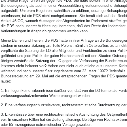
Die zweite Klage führen wir gegen die PDS. Sie hatte sowohl in einer Anfrage
Bundesregierung als auch in einer Presseerklärung verleumderische Behaup
aufgestellt. Unserem Begehren, schriftlich zu erklären, derartige Behauptung
unterlassen, ist die PDS nicht nachgekommen. Sie beruft sich auf das Recht
Artikel 46 GG, wonach Aussagen der Abgeordneten im Parlament straffrei gest
die PDS nach unserer Auffassung übersehen, daß das Recht der Indemnität n
Verleumdungen in Anspruch genommen werden kann.
Meine Damen und Herren, die PDS hatte in ihrer Anfrage an die Bundesregier
streben in unserer Satzung an, Teile Polens, nämlich Ostpreußen, zu annekt
verpflichte die Satzung der LO alle Mitglieder und Funktionäre zu einer Politi
gefährdet und jede Politik der guten Nachbarschaft mit den Staaten Osteurop
übrigen verstoße die Satzung der LO gegen die Verfassung der Bundesrepu
letzteres nicht bekannt vor? Haben das nicht auch etliche aus unserem Kreis
während und nach unserer Satzungsdebatte vom 22. März 1997? Jedenfalls 
Bundesregierung am 29. Mai auf die entsprechenden Fragen der PDS geantwo
lautet:
1. Es liegen keine Erkenntnisse darüber vor, daß von der LO territoriale Ford
verfassungsschutzrelevanter Weise propagiert werden.
2. Eine verfassungsschutzrelevante, rechtsextremistische Durchsetzung der 
3. Erkenntnisse über eine rechtsextremistische Ausrichtung des Ostpreußenbl
vor. In einzelnen Fällen hat die Zeitung allerdings Beiträge von Rechtsextremi
oder für Erzeugnisse extremistischer Verlage geworben.