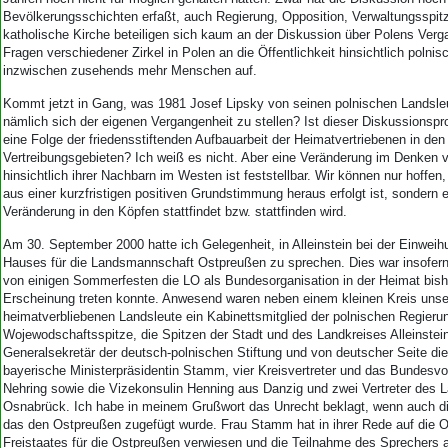
Aktuelle Ausgabe
Bevölkerungsschichten erfaßt, auch Regierung, Opposition, Verwaltungsspitz
Abonnenten-Login
katholische Kirche beteiligen sich kaum an der Diskussion über Polens Verg
Abonnent werden
Fragen verschiedener Zirkel in Polen an die Öffentlichkeit hinsichtlich polnis
Abo Prämien
inzwischen zusehends mehr Menschen auf.
Archiv
Kommt jetzt in Gang, was 1981 Josef Lipsky von seinen polnischen Landsleu
Mediadaten
nämlich sich der eigenen Vergangenheit zu stellen? Ist dieser Diskussionsp
eine Folge der friedensstiftenden Aufbauarbeit der Heimatvertriebenen in den
Kontakt
Vertreibungsgebieten? Ich weiß es nicht. Aber eine Veränderung im Denken v
Impressum
hinsichtlich ihrer Nachbarn im Westen ist feststellbar. Wir können nur hoffen,
Datenschutz
aus einer kurzfristigen positiven Grundstimmung heraus erfolgt ist, sondern e
Veränderung in den Köpfen stattfindet bzw. stattfinden wird.
Am 30. September 2000 hatte ich Gelegenheit, in Alleinstein bei der Einwei
Hauses für die Landsmannschaft Ostpreußen zu sprechen. Dies war insofern
von einigen Sommerfesten die LO als Bundesorganisation in der Heimat bishe
Erscheinung treten konnte. Anwesend waren neben einem kleinen Kreis unse
heimatverbliebenen Landsleute ein Kabinettsmitglied der polnischen Regierung
Wojewodschaftsspitze, die Spitzen der Stadt und des Landkreises Alleinstein
Generalsekretär der deutsch-polnischen Stiftung und von deutscher Seite die 
bayerische Ministerpräsidentin Stamm, vier Kreisvertreter und das Bundesvo
Nehring sowie die Vizekonsulin Henning aus Danzig und zwei Vertreter des 
Osnabrück. Ich habe in meinem Grußwort das Unrecht beklagt, wenn auch di
das den Ostpreußen zugefügt wurde. Frau Stamm hat in ihrer Rede auf die O
Freistaates für die Ostpreußen verwiesen und die Teilnahme des Sprechers a