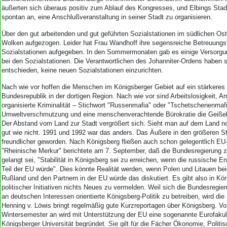
äußerten sich überaus positiv zum Ablauf des Kongresses, und Elbings Stad
spontan an, eine Anschlußveranstaltung in seiner Stadt zu organisieren.
Über den gut arbeitenden und gut geführten Sozialstationen im südlichen Os
Wolken aufgezogen. Leider hat Frau Wandhoff ihre segensreiche Betreuungsf
Sozialstationen aufgegeben. In den Sommermonaten gab es einige Versorgu
bei den Sozialstationen. Die Verantwortlichen des Johanniter-Ordens haben 
entschieden, keine neuen Sozialstationen einzurichten.
Nach wie vor hoffen die Menschen im Königsberger Gebiet auf ein stärkere
Bundesrepublik in der dortigen Region. Nach wie vor sind Arbeitslosigkeit, Ar
organisierte Kriminalität – Stichwort "Russenmafia" oder "Tschetschenenmafi
Umweltverschmutzung und eine menschenverachtende Bürokratie die Geißel
Der Abstand vom Land zur Stadt vergrößert sich. Sieht man auf dem Land 
gut wie nicht. 1991 und 1992 war das anders. Das Äußere in den größeren St
freundlicher geworden. Nach Königsberg fließen auch schon gelegentlich EU-
"Rheinische Merkur" berichtete am 7. September, daß die Bundesregierung 
gelangt sei, "Stabilität in Königsberg sei zu erreichen, wenn die russische 
Teil der EU würde". Dies könnte Realität werden, wenn Polen und Litauen bei
Rußland und den Partnern in der EU würde das diskutiert. Es gibt also in Kön
politischer Initiativen nichts Neues zu vermelden. Weil sich die Bundesregieru
an deutschen Interessen orientierte Königsberg-Politik zu betreiben, wird d
Henning v. Löwis bringt regelmäßig gute Kurzreportagen über Königsberg. V
Wintersemester an wird mit Unterstützung der EU eine sogenannte Eurofakul
Königsberger Universität begründet. Sie gilt für die Fächer Ökonomie, Polit