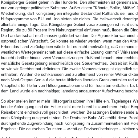
Königsberger Gebiet gehen in die Hunderte. Den allermeisten ist gemeinsam,
nur von geringer politischer Substanz. Außer einem "Könnte, Sollte, Müßte" 
Wiederholung, daß Königsberg ein integraler Bestandteil Rußlands sei, und 
Hilfsprogramme von EU und Uno bieten sie nichts. Die Halbwertzeit derartige
allenfalls einige Tage. Das Königsberger Gebiet voranzubringen ist nicht schw
Region, die zu 80 Prozent ihre Nahrungsmittel einführen muß, liegen die Ding
Die Landwirtschaft muß massiv gefördert werden. Der Agrarsektor war einst d
ostpreußischen Wirtschaft. So könnte es wieder werden, wenn man den Alte
Erben das Land zurückgeben würde. Ist es nicht merkwürdig, daß niemand i
westlichen Wertegemeinschaft auf diese einfache Lösung kommt? Wirksame 
braucht darüber hinaus zwei Voraussetzungen. Rußland braucht eine rechtss
verläßliche Gesetzgebung einschließlich des Steuerrechtes. Derzeit ist Rußl
so wie wir Rechtsstaat definieren. Die zweite Voraussetzung ist eigentlich sc
enthalten. Würden die schikanösen und zu allermeist von reiner Willkür dikti
nach Nord-Ostpreußen auf die heute üblichen liberalen Grenzkontrollen reduzi
Visapflicht für Helfer von Hilfsorganisationen und für Touristen entfallen. Es
dem Land würde ein nachhaltiger, jahrelang andauernder Aufschwung bescher
So aber stellen immer mehr Hilfsorganisationen ihre Hilfe ein. Tagelanges 
bei der Abfertigung sind die Helfer nicht mehr bereit hinzunehmen. Fritjof Ber
Reisebericht eindrucksvoll geschildert, welchen Belastungen Bahnreisende 
nach Königsberg ausgesetzt sind. Die Deutsche Bahn AG erhöht diese Probl
durchgehende Zugverbindung nach Königsberg im Zusammenwirken mit Polen
Ergebnis: Die deutschen Touristen – wichti-ge Devisenüberbringer – bleiben 