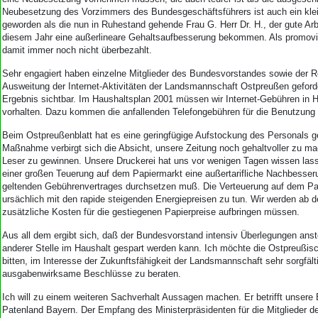
Neubesetzung des Vorzimmers des Bundesgeschäftsführers ist auch ein klei
geworden als die nun in Ruhestand gehende Frau G. Herr Dr. H., der gute Arbei
diesem Jahr eine außerlineare Gehaltsaufbesserung bekommen. Als promovier
damit immer noch nicht überbezahlt.
Sehr engagiert haben einzelne Mitglieder des Bundesvorstandes sowie der R
Ausweitung der Internet-Aktivitäten der Landsmannschaft Ostpreußen geford
Ergebnis sichtbar. Im Haushaltsplan 2001 müssen wir Internet-Gebühren in
vorhalten. Dazu kommen die anfallenden Telefongebühren für die Benutzung 
Beim Ostpreußenblatt hat es eine geringfügige Aufstockung des Personals g
Maßnahme verbirgt sich die Absicht, unsere Zeitung noch gehaltvoller zu m
Leser zu gewinnen. Unsere Druckerei hat uns vor wenigen Tagen wissen lass
einer großen Teuerung auf dem Papiermarkt eine außertarifliche Nachbesseru
geltenden Gebührenvertrages durchsetzen muß. Die Verteuerung auf dem Pa
ursächlich mit den rapide steigenden Energiepreisen zu tun. Wir werden ab 
zusätzliche Kosten für die gestiegenen Papierpreise aufbringen müssen.
Aus all dem ergibt sich, daß der Bundesvorstand intensiv Überlegungen anst
anderer Stelle im Haushalt gespart werden kann. Ich möchte die Ostpreußis
bitten, im Interesse der Zukunftsfähigkeit der Landsmannschaft sehr sorgfält
ausgabenwirksame Beschlüsse zu beraten.
Ich will zu einem weiteren Sachverhalt Aussagen machen. Er betrifft unser
Patenland Bayern. Der Empfang des Ministerpräsidenten für die Mitglieder d