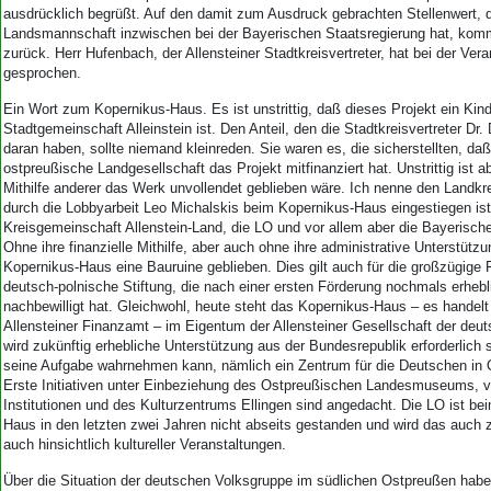
ausdrücklich begrüßt. Auf den damit zum Ausdruck gebrachten Stellenwert, 
Landsmannschaft inzwischen bei der Bayerischen Staatsregierung hat, kom
zurück. Herr Hufenbach, der Allensteiner Stadtkreisvertreter, hat bei der Vera
gesprochen.
Ein Wort zum Kopernikus-Haus. Es ist unstrittig, daß dieses Projekt ein Kind
Stadtgemeinschaft Alleinstein ist. Den Anteil, den die Stadtkreisvertreter D
daran haben, sollte niemand kleinreden. Sie waren es, die sicherstellten, da
ostpreußische Landgesellschaft das Projekt mitfinanziert hat. Unstrittig ist 
Mithilfe anderer das Werk unvollendet geblieben wäre. Ich nenne den Landkr
durch die Lobbyarbeit Leo Michalskis beim Kopernikus-Haus eingestiegen ist
Kreisgemeinschaft Allenstein-Land, die LO und vor allem aber die Bayerisch
Ohne ihre finanzielle Mithilfe, aber auch ohne ihre administrative Unterstütz
Kopernikus-Haus eine Bauruine geblieben. Dies gilt auch für die großzügige 
deutsch-polnische Stiftung, die nach einer ersten Förderung nochmals erhebl
nachbewilligt hat. Gleichwohl, heute steht das Kopernikus-Haus – es handelt
Allensteiner Finanzamt – im Eigentum der Allensteiner Gesellschaft der deu
wird zukünftig erhebliche Unterstützung aus der Bundesrepublik erforderlich
seine Aufgabe wahrnehmen kann, nämlich ein Zentrum für die Deutschen in 
Erste Initiativen unter Einbeziehung des Ostpreußischen Landesmuseums, 
Institutionen und des Kulturzentrums Ellingen sind angedacht. Die LO ist be
Haus in den letzten zwei Jahren nicht abseits gestanden und wird das auch z
auch hinsichtlich kultureller Veranstaltungen.
Über die Situation der deutschen Volksgruppe im südlichen Ostpreußen habe