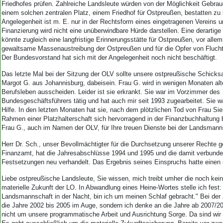
Friedhofes prüfen. Zahlreiche Landsleute würden von der Möglichkeit Gebra
einem solchen zentralen Platz, einem Friedhof für Ostpreußen, bestatten zu
Angelegenheit ist m. E. nur in der Rechtsform eines eingetragenen Vereins 
Finanzierung wird nicht eine unüberwindbare Hürde darstellen. Eine derartige
könnte zugleich eine langfristige Erinnerungsstätte für Ostpreußen, vor allem 
gewaltsame Massenaustreibung der Ostpreußen und für die Opfer von Flucht 
Der Bundesvorstand hat sich mit der Angelegenheit noch nicht beschäftigt.
Das letzte Mal bei der Sitzung der OLV sollte unsere ostpreußische Schicksa
Margot G. aus Johannisburg, dabeisein. Frau G. wird in wenigen Monaten al
Berufsleben ausscheiden. Leider ist sie erkrankt. Sie war im Vorzimmer des
Bundesgeschäftsführers tätig und hat auch mir seit 1993 zugearbeitet. Sie wa
Hilfe. In den letzten Monaten hat sie, nach dem plötzlichen Tod von Frau Si
Rahmen einer Platzhalterschaft sich hervorragend in der Finanzbuchhaltung 
Frau G., auch im Namen der OLV, für Ihre treuen Dienste bei der Landsman
Herr Dr. Sch., unser Bevollmächtigter für die Durchsetzung unserer Rechte
Finanzamt, hat die Jahresabschlüsse 1994 und 1995 und die damit verbunde
Festsetzungen neu verhandelt. Das Ergebnis seines Einspruchs hatte einen 
Liebe ostpreußische Landsleute, Sie wissen, mich treibt umher die noch kein
materielle Zukunft der LO. In Abwandlung eines Heine-Wortes stelle ich fest:
Landsmannschaft in der Nacht, bin ich um meinen Schlaf gebracht." Bei der 
die Jahre 2002 bis 2005 im Auge, sondern ich denke an die Jahre ab 2007/2
nicht um unsere programmatische Arbeit und Ausrichtung Sorge. Da sind wir