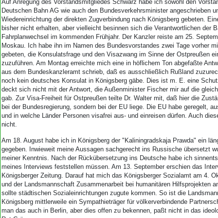
Auf Anregung des Vorstandsmitgliedes Schwarz habe ich sowohl den Vorsta
Deutschen Bahn AG wie auch den Bundesverkehrsminister angeschrieben u
Wiedereinrichtung der direkten Zugverbindung nach Königsberg gebeten. Ein
bisher nicht erhalten, aber vielleicht besinnen sich die Verantwortlichen der
Fahrplanwechsel im kommenden Frühjahr. Der Kanzler reiste am 25. Septem
Moskau. Ich habe ihn im Namen des Bundesvorstandes zwei Tage vorher mi
gebeten, die Konsulatsfrage und den Visazwang im Sinne der Ostpreußen ei
zuzuführen. Am Montag erreichte mich eine in höflichem Ton abgefaßte Antwo
aus dem Bundeskanzleramt schrieb, daß es ausschließlich Rußland zuzurec
noch kein deutsches Konsulat in Königsberg gäbe. Dies ist m. E. eine Sch
deckt sich nicht mit der Antwort, die Außenminister Fischer mir auf die glei
gab. Zur Visa-Freiheit für Ostpreußen teilte Dr. Walter mit, daß hier die Zust
bei der Bundesregierung, sondern bei der EU liege. Die EU habe geregelt, a
und in welche Länder Personen visafrei aus- und einreisen dürfen. Auch dies
nicht.
Am 18. August habe ich in Königsberg der "Kaliningradskaja Prawda" ein län
gegeben. Inwieweit meine Aussagen sachgerecht ins Russische übersetzt wu
meiner Kenntnis. Nach der Rückübersetzung ins Deutsche habe ich sinnent
meines Interviews feststellen müssen. Am 13. September erschien das Interv
Königsberger Zeitung. Darauf hat mich das Königsberger Sozialamt am 4. O
und der Landsmannschaft Zusammenarbeit bei humanitären Hilfsprojekten an
sollte städtischen Sozialeinrichtungen zugute kommen. So ist die Landsman
Königsberg mittlerweile ein Sympathieträger für völkerverbindende Partners
man das auch in Berlin, aber dies offen zu bekennen, paßt nicht in das ideol