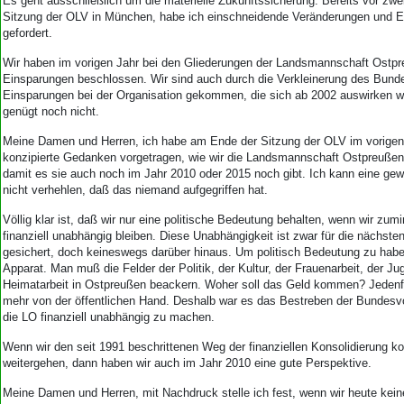
Es geht ausschließlich um die materielle Zukunftssicherung. Bereits vor zwei
Sitzung der OLV in München, habe ich einschneidende Veränderungen und 
gefordert.
Wir haben im vorigen Jahr bei den Gliederungen der Landsmannschaft Ostp
Einsparungen beschlossen. Wir sind auch durch die Verkleinerung des Bund
Einsparungen bei der Organisation gekommen, die sich ab 2002 auswirken 
genügt noch nicht.
Meine Damen und Herren, ich habe am Ende der Sitzung der OLV im vorigen
konzipierte Gedanken vorgetragen, wie wir die Landsmannschaft Ostpreuße
damit es sie auch noch im Jahr 2010 oder 2015 noch gibt. Ich kann eine ge
nicht verhehlen, daß das niemand aufgegriffen hat.
Völlig klar ist, daß wir nur eine politische Bedeutung behalten, wenn wir zum
finanziell unabhängig bleiben. Diese Unabhängigkeit ist zwar für die nächsten
gesichert, doch keineswegs darüber hinaus. Um politisch Bedeutung zu hab
Apparat. Man muß die Felder der Politik, der Kultur, der Frauenarbeit, der Ju
Heimatarbeit in Ostpreußen beackern. Woher soll das Geld kommen? Jedenf
mehr von der öffentlichen Hand. Deshalb war es das Bestreben der Bundesvo
die LO finanziell unabhängig zu machen.
Wenn wir den seit 1991 beschrittenen Weg der finanziellen Konsolidierung k
weitergehen, dann haben wir auch im Jahr 2010 eine gute Perspektive.
Meine Damen und Herren, mit Nachdruck stelle ich fest, wenn wir heute kein