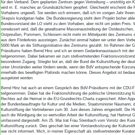
für den Verband. Dem geplanten Zentrum gegen Vertreibung – unstrittig ein K
wird m. E. manches an Grundsätzlichem geopfert. Gleichwohl erscheint die 
Vorhabens ungewiß. Sie werden sich erinnern, daß ich im vorigen Jahr Ihne
Skepsis kundgetan habe. Die Bundesregierung steht dem Projekt bisher abl
Bundesvorstand der LO steht zu dem Vorhaben, aber nicht um jeden Preis.
verwässert wird, daß die gewaltsame Massenaustreibung der Ostdeutschen,
Ostpreußen, Pommern, Schlesiern nicht mehr im Mittelpunkt des Zentrums s
aus dem Förderkreis aussteigen. Zunächst einmal haben wir unter dem Vorb
5000 Mark an die Stiftungsinitiative des Zentrums gezahlt. Im Rahmen der
Präsidiums haben Bernd Hinz und ich an einem Gedankenaustausch mit der
teilgenommen. Dabei bekamen wir zum stellvertretenden Fraktionsvorsitzend
besonderen Zugang. Stiegler bot an, daß der Bund die Kulturstiftung der deu
unter Umständen weiter fördern werde, wenn der BdV entsprechende Kürzun
innerhalb des bewilligten Plafonds machen könne. Dieses Angebot ist bedaue
ausgelotet worden.
Bernd Hinz hat auch an einem Gespräch des BdV-Präsidiums mit der CDU-Fr
teilgenommen. Dabei hat die Fraktionsführung die politische Unterstützung 
Rechtes auf die Heimat in die EU-Grundrechts-Charta zugesichert. Allen App
der Bundesbeauftragte für Kultur und die Medien, Staatsminister Naumann, d
Kulturstiftung der Vertriebenen zum 30. Juni dieses Jahres eingestellt. Die H
auch die Würdigung der so wertvollen Arbeit der Kulturstiftung, hat Hartmut 
umfassend dargestellt. Am 25. Mai trat Frau Steinbach vom Vorsitz des Kura
Kulturstiftung zurück. Dies geschah bei einer Vorstandssitzung der Kultursti
war nicht informiert. Mich, in meiner Eigenschaft als stellvertretender Kurato