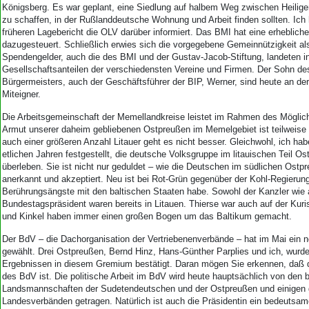
Königsberg. Es war geplant, eine Siedlung auf halbem Weg zwischen Heilige
zu schaffen, in der Rußlanddeutsche Wohnung und Arbeit finden sollten. Ich 
früheren Lagebericht die OLV darüber informiert. Das BMI hat eine erhebli
dazugesteuert. Schließlich erwies sich die vorgegebene Gemeinnützigkeit al
Spendengelder, auch die des BMI und der Gustav-Jacob-Stiftung, landeten i
Gesellschaftsanteilen der verschiedensten Vereine und Firmen. Der Sohn d
Bürgermeisters, auch der Geschäftsführer der BIP, Werner, sind heute an d
Miteigner.
Die Arbeitsgemeinschaft der Memellandkreise leistet im Rahmen des Möglich
Armut unserer daheim gebliebenen Ostpreußen im Memelgebiet ist teilweise
auch einer größeren Anzahl Litauer geht es nicht besser. Gleichwohl, ich ha
etlichen Jahren festgestellt, die deutsche Volksgruppe im litauischen Teil O
überleben. Sie ist nicht nur geduldet – wie die Deutschen im südlichen Ostp
anerkannt und akzeptiert. Neu ist bei Rot-Grün gegenüber der Kohl-Regierun
Berührungsängste mit den baltischen Staaten habe. Sowohl der Kanzler wie 
Bundestagspräsident waren bereits in Litauen. Thierse war auch auf der Kur
und Kinkel haben immer einen großen Bogen um das Baltikum gemacht.
Der BdV – die Dachorganisation der Vertriebenenverbände – hat im Mai ein 
gewählt. Drei Ostpreußen, Bernd Hinz, Hans-Günther Parplies und ich, wurd
Ergebnissen in diesem Gremium bestätigt. Daran mögen Sie erkennen, daß di
des BdV ist. Die politische Arbeit im BdV wird heute hauptsächlich von den 
Landsmannschaften der Sudetendeutschen und der Ostpreußen und einigen
Landesverbänden getragen. Natürlich ist auch die Präsidentin ein bedeutsame