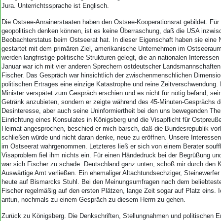
Jura. Unterrichtssprache ist Englisch.
Die Ostsee-Anrainerstaaten haben den Ostsee-Kooperationsrat gebildet. Fü
geopolitisch denken können, ist es keine Überraschung, daß die USA inzwis
Beobachterstatus beim Ostseerat hat. In dieser Eigenschaft haben sie eine N
gestartet mit dem primären Ziel, amerikanische Unternehmen im Ostseeraum
werden langfristige politische Strukturen gelegt, die an nationalen Interessen 
Januar war ich mit vier anderen Sprechern ostdeutscher Landsmannschaften
Fischer. Das Gespräch war hinsichtlich der zwischenmenschlichen Dimensi
politischen Ertrages eine einzige Katastrophe und reine Zeitverschwendung. 
Minister verspätet zum Gespräch erschien und es nicht für nötig befand, sei
Getränk anzubieten, sondern er zeigte während des 45-Minuten-Gesprächs de
Desinteresse, aber auch seine Uninformiertheit bei den uns bewegenden The
Einrichtung eines Konsulates in Königsberg und die Visapflicht für Ostpreu
Heimat angesprochen, beschied er mich barsch, daß die Bundesrepublik vorl
schließen würde und nicht daran denke, neue zu eröffnen. Unsere Interesse
im Ostseerat wahrgenommen. Letzteres ließ er sich von einem Berater souff
Visaproblem fiel ihm nichts ein. Für einen Händedruck bei der Begrüßung u
war sich Fischer zu schade. Deutschland ganz unten, schoß mir durch den Ko
Auswärtige Amt verließen. Ein ehemaliger Altachtundsechziger, Steinewerfer 
heute auf Bismarcks Stuhl. Bei den Meinungsumfragen nach dem beliebtesten 
Fischer regelmäßig auf den ersten Plätzen, lange Zeit sogar auf Platz eins. 
antun, nochmals zu einem Gespräch zu diesem Herrn zu gehen.
Zurück zu Königsberg. Die Denkschriften, Stellungnahmen und politischen En