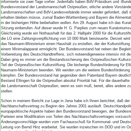
informierte sie zwei Tage vorher. Jedenfalls haben BdV-Präsidium und -Bun
Bundesvorstand der Landsmannschaft Ostpreußen, etliche andere Vorständ
Landsmannschaften und BdV-Landesverbände immer wieder gefordert, daß die
erhalten bleiben müsse, zumal Baden-Württemberg und Bayern die Alimentatio
in der bisherigen Höhe beibehalten wollen. Am 29. August habe ich das Kurat
Sitzung einberufen. Auf dieser wurde H. G. Parplies zum neuen Kuratoriums
Gleichzeitig wurde ein Nothaushalt für das 2. Halbjahr 2000 für die Kulturstift
die LO eine Zahlungsverpflichtung von 10 000 Mark beisteuerte. Derzeit wir
das Naumann-Ministerium einen Haushalt zu erstellen, der der Kulturstiftung
einem Minimalapparat ermöglicht. Der Bundesvorstand hat neben der Begleitu
Vorbereitung des Deutschlandtreffens, sich notwendigerweise intensiv mit der 
Dabei ging es immer um die Bestandssicherung des Ostpreußischen Kulturze
Teil der Ostpreußischen Kulturstiftung. Die bisherige Bundesförderung für Ell
Naumann-Ministerium beenden. Wir werden um die weitere Bundesförderung 
kämpfen. Der Bundesvorstand hat gegenüber dem Patenland Bayern deutlic
Bestand Ellingen für die Ostpreußen absolut Priorität hat. Für die dauerhafte 
die Landsmannschaft Ostpreußen, wenn es sein muß, bereit, alles andere zu
stellen.
Schon in meinem Bericht zur Lage in Jena habe ich Ihnen berichtet, daß de
Nachbarschaftsvertrag zu Beginn des Jahres 2001 ausläuft. Deutschlandpoli
europapolitische Aspekte haben den Bundesvorstand bewogen, der Bundesre
Parteien eine Modifikation von Teilen des Nachbarschaftsvertrages vorzusc
Änderungsvorschläge wurden vom Fachausschuß für Kommunal- und Deutschl
Leitung von Bernd Hinz erarbeitet. Sie wurden inzwischen im DOD und im Os