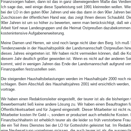
Finanzsorgen haben, dann ist das in ganz überwiegendem Maße das Verdien
Ich sage das, weil einige diese Sparleistung seit 1991 kleinreden wollen. Wi
bei der LO in den guten 80er Jahren und wie das dann in den 90er Jahren b
Zuschüssen der öffentlichen Hand war, das zeigt Ihnen dieses Schaubild. Die
90er Jahren ist um so höher zu bewerten, wenn man berücksichtigt, daß wir 
Arbeit fünf neue Landesgruppen und die Heimat Ostpreußen dazubekommen 
kostenintensive Aufgabenerweiterung.
Meine Damen und Herren, wir sind noch lange nicht über den Berg. Ich muß 
Tendenzwende in der Haushaltspolitik der Landsmannschaft Ostpreußen hinw
dieses Jahres eingetreten ist. Wir haben nicht vermeiden können, daß die K
diesem Jahr deutlich größer geworden ist. Wenn es nicht auf der anderen Se
kommt, wird in wenigen Jahren das Ende der Landsmannschaft aufgrund ver
Finanzquellen festzustellen sein.
Die steigenden Haushaltsbelastungen werden im Haushaltsjahr 2000 noch ni
schlagen. Beim Abschluß des Haushaltsjahres 2001 wird ersichtlich werden, 
vortrage.
Wir haben einen Redaktionsleiter eingestellt, der teurer ist als die bisherige
Bewerbermarkt ließ keine andere Lösung zu. Wir haben einen Beauftragten fü
Öffentlichkeitsarbeit und für Jugend eingestellt. Dieser Mitarbeiter ist nicht n
Mitarbeiter kosten Ihr Geld –, sondern er produziert auch erhebliche Kosten. 
Finanzbuchhalterin ist erheblich teurer als die leider so früh verstorbene Fr
die ein Teil ihres Dienstes bei der LO für Gotteslohn geleistet hat. Im Redak
eine Neubesetzung vornehmen müssen, die auch teurer ist als die ausgesch