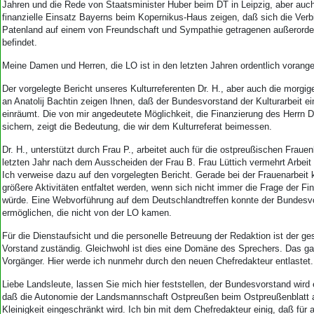
Jahren und die Rede von Staatsminister Huber beim DT in Leipzig, aber au
finanzielle Einsatz Bayerns beim Kopernikus-Haus zeigen, daß sich die Ver
Patenland auf einem von Freundschaft und Sympathie getragenen außerorde
befindet.
Meine Damen und Herren, die LO ist in den letzten Jahren ordentlich vora
Der vorgelegte Bericht unseres Kulturreferenten Dr. H., aber auch die morgig
an Anatolij Bachtin zeigen Ihnen, daß der Bundesvorstand der Kulturarbeit e
einräumt. Die von mir angedeutete Möglichkeit, die Finanzierung des Herrn Dr
sichern, zeigt die Bedeutung, die wir dem Kulturreferat beimessen.
Dr. H., unterstützt durch Frau P., arbeitet auch für die ostpreußischen Frauen
letzten Jahr nach dem Ausscheiden der Frau B. Frau Lüttich vermehrt Arbe
Ich verweise dazu auf den vorgelegten Bericht. Gerade bei der Frauenarbeit
größere Aktivitäten entfaltet werden, wenn sich nicht immer die Frage der Fin
würde. Eine Webvorführung auf dem Deutschlandtreffen konnte der Bundesvo
ermöglichen, die nicht von der LO kamen.
Für die Dienstaufsicht und die personelle Betreuung der Redaktion ist der g
Vorstand zuständig. Gleichwohl ist dies eine Domäne des Sprechers. Das gal
Vorgänger. Hier werde ich nunmehr durch den neuen Chefredakteur entlastet.
Liebe Landsleute, lassen Sie mich hier feststellen, der Bundesvorstand wird 
daß die Autonomie der Landsmannschaft Ostpreußen beim Ostpreußenblatt a
Kleinigkeit eingeschränkt wird. Ich bin mit dem Chefredakteur einig, daß für al