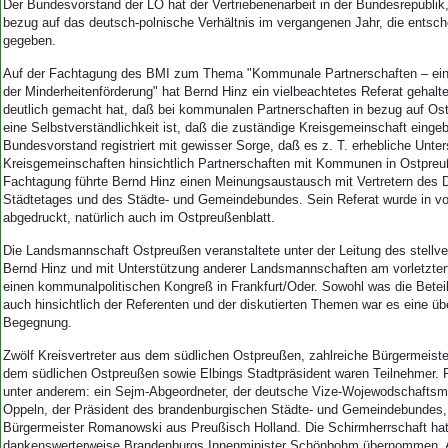
Der Bundesvorstand der LO hat der Vertriebenenarbeit in der Bundesrepublik
bezug auf das deutsch-polnische Verhältnis im vergangenen Jahr, die entsc
gegeben.
Auf der Fachtagung des BMI zum Thema "Kommunale Partnerschaften – ein
der Minderheitenförderung" hat Bernd Hinz ein vielbeachtetes Referat gehalt
deutlich gemacht hat, daß bei kommunalen Partnerschaften in bezug auf Ost
eine Selbstverständlichkeit ist, daß die zuständige Kreisgemeinschaft eing
Bundesvorstand registriert mit gewisser Sorge, daß es z. T. erhebliche Unte
Kreisgemeinschaften hinsichtlich Partnerschaften mit Kommunen in Ostpreu
Fachtagung führte Bernd Hinz einen Meinungsaustausch mit Vertretern des
Städtetages und des Städte- und Gemeindebundes. Sein Referat wurde in v
abgedruckt, natürlich auch im Ostpreußenblatt.
Die Landsmannschaft Ostpreußen veranstaltete unter der Leitung des stellv
Bernd Hinz und mit Unterstützung anderer Landsmannschaften am vorletzt
einen kommunalpolitischen Kongreß in Frankfurt/Oder. Sowohl was die Beteili
auch hinsichtlich der Referenten und der diskutierten Themen war es eine ü
Begegnung.
Zwölf Kreisvertreter aus dem südlichen Ostpreußen, zahlreiche Bürgermeist
dem südlichen Ostpreußen sowie Elbings Stadtpräsident waren Teilnehmer. 
unter anderem: ein Sejm-Abgeordneter, der deutsche Vize-Wojewodschaftsma
Oppeln, der Präsident des brandenburgischen Städte- und Gemeindebundes,
Bürgermeister Romanowski aus Preußisch Holland. Die Schirmherrschaft hat
dankenswerterweise Brandenburgs Innenminister Schönbohm übernommen. Al