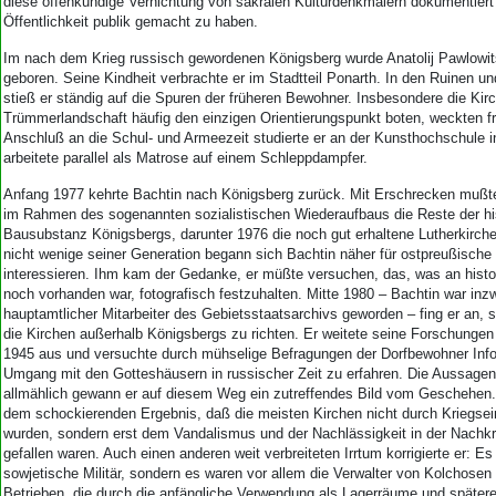
Aktuelle Ausgabe
diese offenkundige Vernichtung von sakralen Kulturdenkmälern dokumentiert 
Öffentlichkeit publik gemacht zu haben.
Abonnenten-Login
Abonnent werden
Im nach dem Krieg russisch gewordenen Königsberg wurde Anatolij Pawlowi
Abo Prämien
geboren. Seine Kindheit verbrachte er im Stadtteil Ponarth. In den Ruinen u
Archiv
stieß er ständig auf die Spuren der früheren Bewohner. Insbesondere die Kirc
Trümmerlandschaft häufig den einzigen Orientierungspunkt boten, weckten fr
Mediadaten
Anschluß an die Schul- und Armeezeit studierte er an der Kunsthochschule 
arbeitete parallel als Matrose auf einem Schleppdampfer.
Kontakt
Impressum
Anfang 1977 kehrte Bachtin nach Königsberg zurück. Mit Erschrecken mußte 
Datenschutz
im Rahmen des sogenannten sozialistischen Wiederaufbaus die Reste der hi
Bausubstanz Königsbergs, darunter 1976 die noch gut erhaltene Lutherkirche
nicht wenige seiner Generation begann sich Bachtin näher für ostpreußische
interessieren. Ihm kam der Gedanke, er müßte versuchen, das, was an hist
noch vorhanden war, fotografisch festzuhalten. Mitte 1980 – Bachtin war inz
hauptamtlicher Mitarbeiter des Gebietsstaatsarchivs geworden – fing er an, 
die Kirchen außerhalb Königsbergs zu richten. Er weitete seine Forschungen 
1945 aus und versuchte durch mühselige Befragungen der Dorfbewohner Inf
Umgang mit den Gotteshäusern in russischer Zeit zu erfahren. Die Aussagen p
allmählich gewann er auf diesem Weg ein zutreffendes Bild vom Geschehen.
dem schockierenden Ergebnis, daß die meisten Kirchen nicht durch Kriegsei
wurden, sondern erst dem Vandalismus und der Nachlässigkeit in der Nachk
gefallen waren. Auch einen anderen weit verbreiteten Irrtum korrigierte er: Es
sowjetische Militär, sondern es waren vor allem die Verwalter von Kolchosen
Betrieben, die durch die anfängliche Verwendung als Lagerräume und später