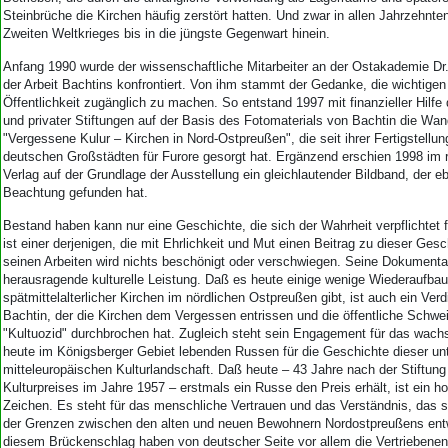
Steinbrüche die Kirchen häufig zerstört hatten. Und zwar in allen Jahrzehnt
Zweiten Weltkrieges bis in die jüngste Gegenwart hinein.
Anfang 1990 wurde der wissenschaftliche Mitarbeiter an der Ostakademie Dr
der Arbeit Bachtins konfrontiert. Von ihm stammt der Gedanke, die wichtige
Öffentlichkeit zugänglich zu machen. So entstand 1997 mit finanzieller Hilfe 
und privater Stiftungen auf der Basis des Fotomaterials von Bachtin die Wan
"Vergessene Kulur – Kirchen in Nord-Ostpreußen", die seit ihrer Fertigstellun
deutschen Großstädten für Furore gesorgt hat. Ergänzend erschien 1998 i
Verlag auf der Grundlage der Ausstellung ein gleichlautender Bildband, der eb
Beachtung gefunden hat.
Bestand haben kann nur eine Geschichte, die sich der Wahrheit verpflichtet fü
ist einer derjenigen, die mit Ehrlichkeit und Mut einen Beitrag zu dieser Gesch
seinen Arbeiten wird nichts beschönigt oder verschwiegen. Seine Dokumentat
herausragende kulturelle Leistung. Daß es heute einige wenige Wiederaufba
spätmittelalterlicher Kirchen im nördlichen Ostpreußen gibt, ist auch ein Verd
Bachtin, der die Kirchen dem Vergessen entrissen und die öffentliche Schw
"Kultuozid" durchbrochen hat. Zugleich steht sein Engagement für das wach
heute im Königsberger Gebiet lebenden Russen für die Geschichte dieser u
mitteleuropäischen Kulturlandschaft. Daß heute – 43 Jahre nach der Stiftun
Kulturpreises im Jahre 1957 – erstmals ein Russe den Preis erhält, ist ein h
Zeichen. Es steht für das menschliche Vertrauen und das Verständnis, das s
der Grenzen zwischen den alten und neuen Bewohnern Nordostpreußens entw
diesem Brückenschlag haben von deutscher Seite vor allem die Vertriebenen 