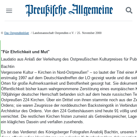
Politik
Suchen und finden
©
Das Ostpreußenblatt
/ Landsmannschaft Ostpreußen e.V. / 25. November 2000
Kultur
Wirtschaft
Panorama
"Für Ehrlichkeit und Mut"
Gesellschaft
Laudatio aus Anlaß der Verleihung des Ostpreußischen Kulturpreises für Publi
Leben
Bachtin
Geschichte
Vergessene Kultur – Kirchen in Nord-Ostpreußen" – so lautet der Titel einer A
erstmalig 1997 auf dem Deutschlandtreffen der LO gezeigt wurde und die se
Ostpreußen
Orten für große Aufmerksamkeit und Betroffenheit gesorgt hat. Sie dokumentie
Pommern
Öffentlichkeit bisher kaum wahrgenommene Zerstörung eines europäischen K
Berlin-Brandenburg
700jähriger deutscher Herrschaft befanden sich auf dem heute russischen Te
Schlesien
Ostpreußen 224 Kirchen. Über ein Drittel von ihnen stammte noch aus der Z
Danzig und Westpreußen
Ordens; sie waren Zeugnisse der norddeutschen Backsteingotik in Verbindu
Architektur des Ordens. Von den 224 Gotteshäusern sind heute 91 völlig und 
Bücher
vernichtet. Die restlichen Kirchen fristen zumeist als Getreidespreicher, Lage
ein klägliches Dasein und verfallen zusehends.
Start
Wer wir sind
Es ist das Verdienst des Königsberger Fotografen Anatolij Bachtin, unseres h